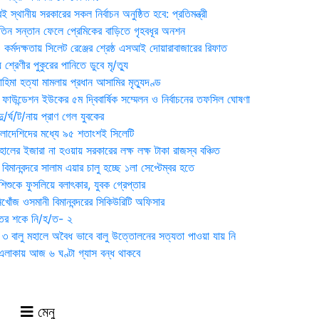
 স্থানীয় সরকারের সকল নির্বাচন অনুষ্ঠিত হবে: প্রতিমন্ত্রী
তিন সন্তান ফেলে প্রেমিকের বাড়িতে গৃহবধূর অনশন
্মদক্ষতায় সিলেট রেঞ্জের শ্রেষ্ঠ এসআই দোয়ারাবাজারের রিফাত
 শ্রেণীর পুকুরের পানিতে ডুবে মৃ/ত্যু
হিমা হত্যা মামলায় প্রধান আসামির মৃত্যুদণ্ড
়ন ফাউন্ডেশন ইউকের ৫ম দ্বিবার্ষিক সম্মেলন ও নির্বাচনের তফসিল ঘোষণা
র্ঘ/ট/নায় প্রাণ গেল যুবকের
াংলাদেশিদের মধ্যে ৯৫ শতাংশই সিলেটি
ালের ইজারা না হওয়ায় সরকারের লক্ষ লক্ষ টাকা রাজস্ব বঞ্চিত
িমানবন্দরে সালাম এয়ার চালু হচ্ছে ১লা সেপ্টেম্বর হতে
িশুকে ফুসলিয়ে বলাৎকার, যুবক গ্রেপ্তার
খোঁজ ওসমানী বিমানবন্দরের সিকিউরিটি অফিসার
ুতের শকে নি/হ/ত- ২
ী ৩ বালু মহালে অবৈধ ভাবে বালু উত্তোলনের সত্যতা পাওয়া যায় নি
লাকায় আজ ৬ ঘণ্টা গ্যাস বন্ধ থাকবে
মেনু