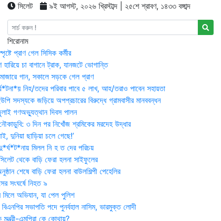
সিলেট
৯ই আগস্ট, ২০২৬ খ্রিস্টাব্দ | ২৫শে শ্রাবণ, ১৪৩৩ বঙ্গাব্দ
শিরোনাম
্পৃষ্টে প্রাণ গেল সিসিক কর্মীর
রণ হারিয়ে চা বাগানে ট্রাক, যানজটে ভোগান্তি
মাজারে গান, সকালে সড়কে গেল প্রাণ
র্ঘ*টনা*য় নিহ/তদের পরিবার পাবে ৫ লাখ, আহ/তরাও পাবেন সহায়তা
উপি সদস্যকে জড়িয়ে অপপ্রচারের বিরুদ্ধে গ্রামবাসীর মানববন্ধন
ুলাই গণঅভ্যুত্থান দিবস পালন
নৌকাডুবি: ৩ দিন পর নিখোঁজ শ্রমিকের মরদেহ উদ্ধার
ই, দুনিয়া ছাড়িয়া চলে গেছে!’
*র্ঘ*ট*নায় মিলল নি হ ত দের পরিচয়
 সিলেট থেকে বাড়ি ফেরা হলনা সাইফুলের
ষ্ঠান শেষে বাড়ি ফেরা হলনা বাউলশিল্পী পেহেলির
সের সংঘর্ষে নিহত ৯
র মিলে অভিযান, যা পেল পুলিশ
বিএনপির সভাপতি পদে পুনর্বহাল নাসিম, ভারমুক্ত লোদী
 মন্ত্রী-এমপিরা কে কোথায়?