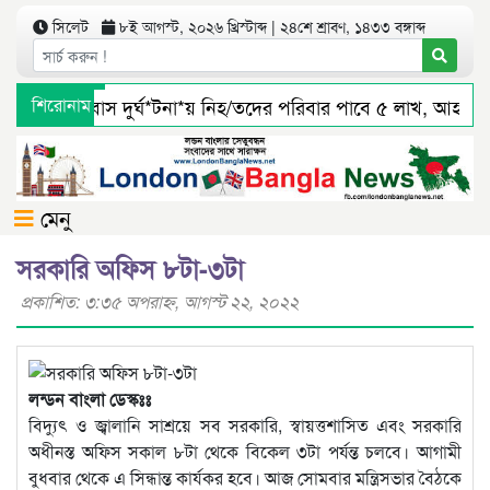
সিলেট
৮ই আগস্ট, ২০২৬ খ্রিস্টাব্দ | ২৪শে শ্রাবণ, ১৪৩৩ বঙ্গাব্দ
সিলেটে বাস দুর্ঘ*টনা*য় নিহ/তদের পরিবার পাবে ৫ লাখ, আহ/তর
শিরোনাম
জৈন্তাপুর সারী ৩ বালু মহালে অবৈধ ভাবে বালু উত্তোলনের সত্যতা 
মেনু
সরকারি অফিস ৮টা-৩টা
প্রকাশিত: ৩:৩৫ অপরাহ্ণ, আগস্ট ২২, ২০২২
লন্ডন বাংলা ডেস্কঃঃ
বিদ্যুৎ ও জ্বালানি সাশ্রয়ে সব সরকারি, স্বায়ত্তশাসিত এবং সরকারি
অধীনস্ত অফিস সকাল ৮টা থেকে বিকেল ৩টা পর্যন্ত চলবে। আগামী
বুধবার থেকে এ সিন্ধান্ত কার্যকর হবে। আজ সোমবার মন্ত্রিসভার বৈঠকে