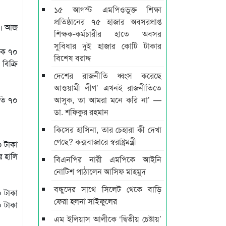
১৫ আগস্ট এমপিওভুক্ত শিক্ষা
প্রতিষ্ঠানের ৭৫ হাজার অবসরপ্রাপ্ত
াছ। আজ
শিক্ষক-কর্মচারীর হাতে অবসর
সুবিধার দুই হাজার কোটি টাকার
েকে ৭০
বিশেষ বরাদ্দ
বিক্রি
দেশের রাজনীতি ধ্বংস করেছে
আওয়ামী লীগ’ এখনই রাজনীতিতে
লতি ৭০
আসুক, তা আমরা মনে করি না’ —
ডা. শফিকুর রহমান
কিসের হাসিনা, তার চেহারা কী দেখা
গেছে? কক্সবাজারে স্বরাষ্ট্রমন্ত্রী
০ টাকা
র হালি
বিএনপির নারী এমপিকে আইনি
নোটিশ পাঠালেন আসিফ মাহমুদ
বন্ধুদের সাথে সিলেট থেকে বাড়ি
০ টাকা
ফেরা হলনা সাইফুলের
০ টাকা
এম ইলিয়াস আলীকে ‘দ্বিতীয় চেষ্টায়’