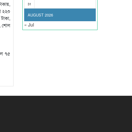
কায়,
31
া ২২০
AUGUST 2026
টাকা,
« Jul
া, শোল
াইল ৭৫