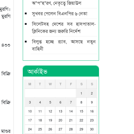
অ*প*হ*রণ, নেতৃত্বে জিয়াউল
মুরগি।
সুখবর পেলেন বিএনপির ৬ নেতা
 মুরগি
সিলেটসহ দেশের সব হাসপাতাল-
ক্লিনিকের জন্য জরুরি নির্দেশ
বিলুপ্ত হচ্ছে র‍্যাব, আসছে নতুন
ে ৪০০
বাহিনী
আর্কাইভ
বিক্রি
M
T
W
T
F
S
S
1
2
বিক্রি
3
4
5
6
7
8
9
10
11
12
13
14
15
16
17
18
19
20
21
22
23
24
25
26
27
28
29
30
মাগুর