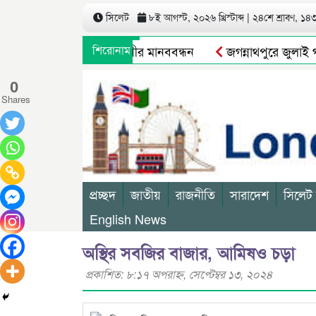
সিলেট
৮ই আগস্ট, ২০২৬ খ্রিস্টাব্দ | ২৪শে শ্রাবণ, ১৪৩৩
রচারের বিরুদ্ধে গ্রামবাসীর মানববন্ধন
শিরোনাম
জগন্নাথপুরে জুলাই গণঅভ
াস বন্ধ থাকবে
মুক্তির আগেই ব্যারিস্টার সুমনের জামিন স্থগিত
0
Shares
প্রচ্ছদ
জাতীয়
রাজনীতি
সারাদেশ
সিলেট
English News
অস্থির সবজির বাজার, আমিষও চড়া
প্রকাশিত: ৮:১৭ অপরাহ্ণ, সেপ্টেম্বর ১৩, ২০২৪