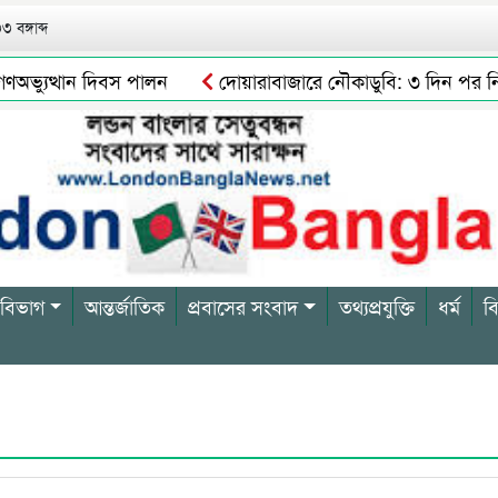
 বঙ্গাব্দ
্যুত্থান দিবস পালন
দোয়ারাবাজারে নৌকাডুবি: ৩ দিন পর নিখোঁজ
সিলেটে নিষিদ্ধ ছাত্রলীগের অর্ধশত নেতাকর্মীর বি/রু/দ্ধে মা/ম/লা
 বিভাগ
আন্তর্জাতিক
প্রবাসের সংবাদ
তথ্যপ্রযুক্তি
ধর্ম
ব