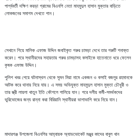
পার্শ্ববর্তী দক্ষিণ কয়ড়া গ্রামের বিএনপি নেতা মাহমুদুল হাসান মুক্তার বাড়িতে
লোকজনের সমাগম দেখতে পান।
সেখানে গিয়ে মালিক এফাজ উদ্দিন জবাইকৃত গরুর চামড়া দেখে তার গরুটি শনাক্ত
করেন। পরে স্থানীয়দের সহায়তায় গরুর চামড়াসহ কসাইকে হাতেনাতে ধরে ফেলেন
কৃষক এফাজ উদ্দিন।
পুলিশ খবর পেয়ে ঘটনাস্থল থেকে সুমন মিয়া নামে একজন ও কসাই বজলুর রহমানকে
আটক করে থানায় নিয়ে যায়। এ সময় অভিযুক্ত মাহমুদুল হাসান মুক্তা চৌধুরী ও
তার স্ত্রী লায়লা খাতুন ইতি কৌশলে পালিয়ে যান। পরে দলীয় কর্মী-সমর্থকদের
ভুরিভোজের জন্য রান্না করা বিরিয়ানি স্থানীয়রা ভাগাভাগি করে নিয়ে যান।
মাদারগঞ্জ উপজেলা বিএনপির আহ্বায়ক অ্যাডভোকেট মঞ্জুর কাদের বাবুল খান