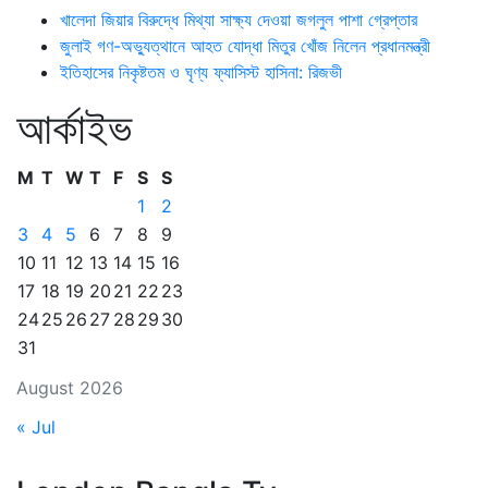
খালেদা জিয়ার বিরুদ্ধে মিথ্যা সাক্ষ্য দেওয়া জগলুল পাশা গ্রেপ্তার
জুলাই গণ-অভ্যুত্থানে আহত যোদ্ধা মিতুর খোঁজ নিলেন প্রধানমন্ত্রী
ইতিহাসের নিকৃষ্টতম ও ঘৃণ্য ফ্যাসিস্ট হাসিনা: রিজভী
আর্কাইভ
M
T
W
T
F
S
S
1
2
3
4
5
6
7
8
9
10
11
12
13
14
15
16
17
18
19
20
21
22
23
24
25
26
27
28
29
30
31
August 2026
« Jul