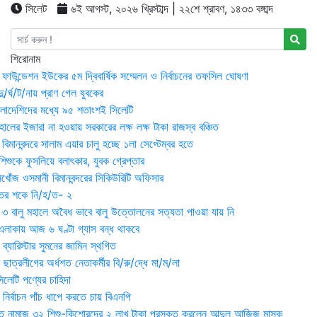
সিলেট
৬ই আগস্ট, ২০২৬ খ্রিস্টাব্দ | ২২শে শ্রাবণ, ১৪৩৩ বঙ্গাব্দ
শিরোনাম
়ন ফাউন্ডেশন ইউকের ৫ম দ্বিবার্ষিক সম্মেলন ও নির্বাচনের তফসিল ঘোষণা
র্ঘ/ট/নায় প্রাণ গেল যুবকের
াংলাদেশিদের মধ্যে ৯৫ শতাংশই সিলেটি
ালের ইজারা না হওয়ায় সরকারের লক্ষ লক্ষ টাকা রাজস্ব বঞ্চিত
িমানবন্দরে সালাম এয়ার চালু হচ্ছে ১লা সেপ্টেম্বর হতে
িশুকে ফুসলিয়ে বলাৎকার, যুবক গ্রেপ্তার
খোঁজ ওসমানী বিমানবন্দরের সিকিউরিটি অফিসার
ুতের শকে নি/হ/ত- ২
ী ৩ বালু মহালে অবৈধ ভাবে বালু উত্তোলনের সত্যতা পাওয়া যায় নি
লাকায় আজ ৬ ঘণ্টা গ্যাস বন্ধ থাকবে
্যারিস্টার সুমনের জামিন স্থগিত
 ছাত্রলীগের অর্ধশত নেতাকর্মীর বি/রু/দ্ধে মা/ম/লা
েটি পণ্যের চাহিদা
নির্বাচন পাঁচ ধাপে করতে চায় বিএনপি
 নামাজ ৩২ শিশু-কিশোরদের ২ লাখ টাকা পুরস্কৃত করলেন আব্দুল আজিজ মাসুক