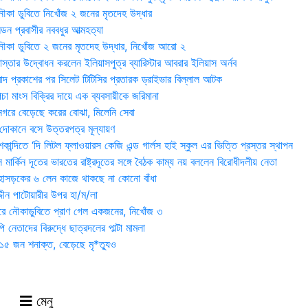
ৌকা ডুবিতে নিখোঁজ ২ জনের মৃতদেহ উদ্ধার
্ডন প্রবাসীর নববধুর আত্মহত্যা
ৌকা ডুবিতে ২ জনের মৃতদেহ উদ্ধার, নিখোঁজ আরো ২
্তার উদ্বোধন করলেন ইলিয়াসপুত্র ব্যারিস্টার আবরার ইলিয়াস অর্নব
াদ প্রকাশের পর সিলেট টিটিসির প্রতারক ড্রাইভার বিল্লাল আটক
া মাংস বিক্রির দায়ে এক ব্যবসায়ীকে জরিমানা
 নগরে বেড়েছে করের বোঝা, মিলেনি সেবা
দোকানে বসে উত্তরপত্র মূল্যায়ণ
ান্দিতে ‘দি লিটল ফ্লাওয়ারস কেজি এন্ড গার্লস হাই স্কুল এর ভিত্তি প্রস্তর স্থাপন
মার্কিন দূতের ভারতের রাষ্ট্রদূতের সঙ্গে বৈঠক কাম্য নয় বললেন বিরোধীদলীয় নেতা
হাসড়কের ৬ লেন কাজে থাকছে না কোনো বাঁধা
্দীন পাটোয়ারীর উপর হা/ম/লা
ওরে নৌকাডুবিতে প্রাণ গেল একজনের, নিখোঁজ ৩
ি নেতাদের বিরুদ্ধে ছাত্রদলের পাল্টা মামলা
৫ জন শনাক্ত, বেড়েছে মৃ*ত্যুও
মেনু