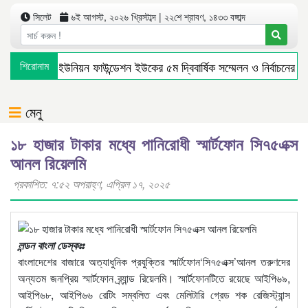
সিলেট
৬ই আগস্ট, ২০২৬ খ্রিস্টাব্দ | ২২শে শ্রাবণ, ১৪৩৩ বঙ্গাব্দ
শিরোনাম
বুরুঙ্গা ইউনিয়ন ফাউন্ডেশন ইউকের ৫ম দ্বিবার্ষিক সম্মেলন ও নির্বাচনের 
মেনু
১৮ হাজার টাকার মধ্যে পানিরোধী স্মার্টফোন সি৭৫এক্স
আনল রিয়েলমি
প্রকাশিত: ৭:৫২ অপরাহ্ণ, এপ্রিল ১৭, ২০২৫
লন্ডন বাংলা ডেস্কঃঃ
বাংলাদেশের বাজারে অত্যাধুনিক প্রযুক্তির স্মার্টফোন‘সি৭৫এক্স’আনল তরুণদের
অন্যতম জনপ্রিয় স্মার্টফোন ব্র্যান্ড রিয়েলমি। স্মার্টফোনটিতে রয়েছে আইপি৬৯,
আইপি৬৮, আইপি৬৬ রেটিং সম্বলিত এবং মেলিটারি গ্রেড শক রেজিস্ট্যান্স