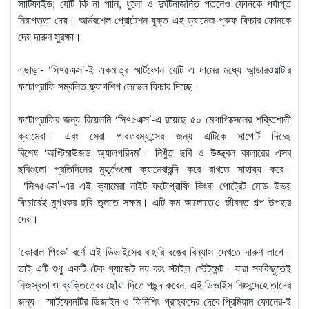
সার্টিফাইড; যেটি কি না পানি, ধুলো ও দুর্ঘটনাজনিত পতনেও ফোনকে পর্যাপ্ত
নিরাপত্তা দেয়। আর্মরশেল প্রোটেশন-যুক্ত এই ড্যামেজ-প্রুফ ফিচার ফোনকে
দেয় দারুণ সুরক্ষা।
এছাড়া- ‘সি৭৫এক্স’-ই একমাত্র স্মার্টফোন যেটি এ দামের মধ্যে আন্ডারওয়াটার
ফটোগ্রাফি সম্বলিত ফ্ল্যাগশিপ লেভেল ফিচার দিচ্ছে।
ফটোগ্রাফির জন্য রিয়েলমি ‘সি৭৫এক্স’-এ রয়েছে ৫০ মেগাপিক্সেলের শক্তিশালী
ক্যামেরা। এবং সেরা পারফরম্যান্সের জন্য এটিকে সাপোর্ট দিচ্ছে
বিশেষ ‘অপ্টিমাউজড অ্যালগরিদম’। নিখুঁত ছবি ও উজ্জ্বল কালারের এসব
ছবিগুলো প্রতিদিনের মুহূর্তগুলো ক্যামেরাবন্দি করে রাখতে সাহায্য করে।
‘সি৭৫এক্স’-এর এই ক্যামেরা নাইট ফটোগ্রাফি কিংবা পোট্রেট মোড উভয়
ফিচারেই মুগ্ধকর ছবি তুলতে সক্ষম। এটি কম আলোতেও জীবন্ত গল্প উপহার
দেয়।
‘কোরাল পিংক’ বর্ণে এই ডিভাইসের বাহারি রঙের বিন্যাস দেখতে দারুণ লাগে।
তাই এটি শুধু একটি টেক গ্যাজেট নয় বরং স্টাইল স্টেটমেন্ট। যারা সবকিছুতেই
নিজস্বতা ও ব্যক্তিত্বের ছোঁয়া দিতে পছন্দ করেন, এই ডিভাইস নিঃসন্দেহে তাদের
জন্য। স্মার্টফোনটির ডিজাইন ও ফিনিশিং গ্রাহকদের দেবে প্রিমিয়াম ফোনের-ই