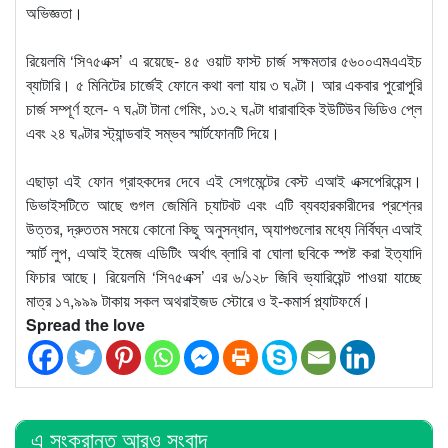
অভিজ্ঞতা।
রিয়েলমি ‘সি৭৫এক্স’ এ রয়েছে- ৪৫ ওয়াট ফাস্ট চার্জ সক্ষমতার ৫৬০০এমএএইচ
ব্যাটারি। ৫ মিনিটের চার্জেই ফোনে কথা বলা যায় ৩ ঘণ্টা। আর একবার পুরোপুরি
চার্জ সম্পূর্ণ হলে- ৭ ঘণ্টা টানা গেমিং, ১৩.২ ঘণ্টা ধারাবাহিক ইউটিউব ভিডিও প্লে
এবং ২৪ ঘণ্টার স্ট্যান্ডবাই সম্ভব স্মার্টফোনটি দিয়ে।
এছাড়া এই ফোন গ্রাহকদের দেবে এই সেগমেন্টের বেস্ট এআই এক্সপেরিয়েন্স।
ডিভাইসটিতে আছে গুগল জেমিনি চ্যাটবট এবং এটি ব্যবহারকারীদের প্রশ্নের
উত্তর, দ্রুততম সময়ে কোনো কিছু অনুসন্ধান, অ্যাপগুলোর মধ্যে নির্বিঘ্ন এআই
স্মার্ট লুপ, এআই ইমেজ এডিটিং অর্থাৎ ব্লারি বা ঘোলা ছবিকে স্পষ্ট করা ইত্যাদি
ফিচার আছে। রিয়েলমি ‘সি৭৫এক্স’ এর ৬/১২৮ জিবি ভ্যারিয়েন্ট পাওয়া যাচ্ছে
মাত্র ১৭,৯৯৯ টাকায় সকল অথরাইজড স্টোরে ও ই-কমার্স প্ল্যাটফর্মে।
Spread the love
এ সংক্রান্ত আরও সংবাদ