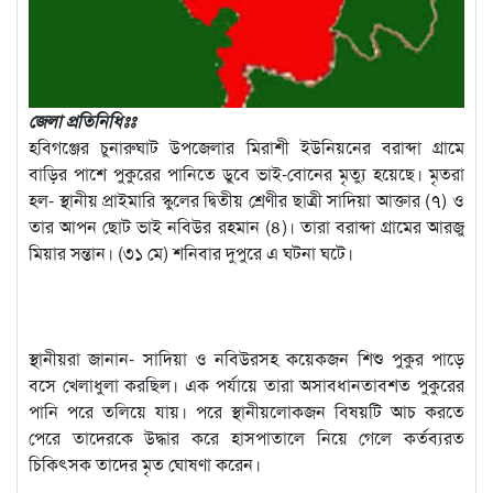
জেলা প্রতিনিধিঃঃ
হবিগঞ্জের চুনারুঘাট উপজেলার মিরাশী ইউনিয়নের বরাব্দা গ্রামে
বাড়ির পাশে পুকুরের পানিতে ডুবে ভাই-বোনের মৃত্যু হয়েছে। মৃতরা
হল- স্থানীয় প্রাইমারি স্কুলের দ্বিতীয় শ্রেণীর ছাত্রী সাদিয়া আক্তার (৭) ও
তার আপন ছোট ভাই নবিউর রহমান (৪)। তারা বরাব্দা গ্রামের আরজু
মিয়ার সন্তান। (৩১ মে) শনিবার দুপুরে এ ঘটনা ঘটে।
স্থানীয়রা জানান- সাদিয়া ও নবিউরসহ কয়েকজন শিশু পুকুর পাড়ে
বসে খেলাধুলা করছিল। এক পর্যায়ে তারা অসাবধানতাবশত পুকুরের
পানি পরে তলিয়ে যায়। পরে স্থানীয়লোকজন বিষয়টি আচ করতে
পেরে তাদেরকে উদ্ধার করে হাসপাতালে নিয়ে গেলে কর্তব্যরত
চিকিৎসক তাদের মৃত ঘোষণা করেন।