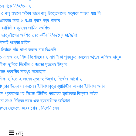
ুতের শকে নি/হ/ত- ২
ী ৩ বালু মহালে অবৈধ ভাবে বালু উত্তোলনের সত্যতা পাওয়া যায় নি
লাকায় আজ ৬ ঘণ্টা গ্যাস বন্ধ থাকবে
্যারিস্টার সুমনের জামিন স্থগিত
 ছাত্রলীগের অর্ধশত নেতাকর্মীর বি/রু/দ্ধে মা/ম/লা
েটি পণ্যের চাহিদা
নির্বাচন পাঁচ ধাপে করতে চায় বিএনপি
 নামাজ ৩২ শিশু-কিশোরদের ২ লাখ টাকা পুরস্কৃত করলেন আব্দুল আজিজ মাসুক
ৌকা ডুবিতে নিখোঁজ ২ জনের মৃতদেহ উদ্ধার
্ডন প্রবাসীর নববধুর আত্মহত্যা
ৌকা ডুবিতে ২ জনের মৃতদেহ উদ্ধার, নিখোঁজ আরো ২
্তার উদ্বোধন করলেন ইলিয়াসপুত্র ব্যারিস্টার আবরার ইলিয়াস অর্নব
াদ প্রকাশের পর সিলেট টিটিসির প্রতারক ড্রাইভার বিল্লাল আটক
া মাংস বিক্রির দায়ে এক ব্যবসায়ীকে জরিমানা
 নগরে বেড়েছে করের বোঝা, মিলেনি সেবা
মেনু