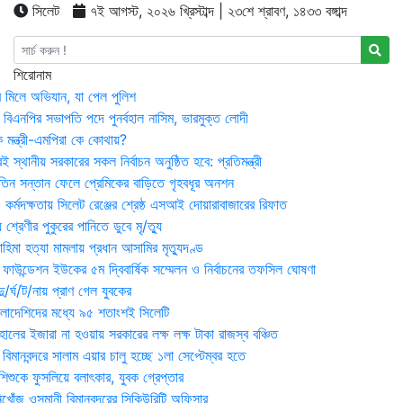
সিলেট
৭ই আগস্ট, ২০২৬ খ্রিস্টাব্দ | ২৩শে শ্রাবণ, ১৪৩৩ বঙ্গাব্দ
শিরোনাম
র মিলে অভিযান, যা পেল পুলিশ
বিএনপির সভাপতি পদে পুনর্বহাল নাসিম, ভারমুক্ত লোদী
 মন্ত্রী-এমপিরা কে কোথায়?
 স্থানীয় সরকারের সকল নির্বাচন অনুষ্ঠিত হবে: প্রতিমন্ত্রী
তিন সন্তান ফেলে প্রেমিকের বাড়িতে গৃহবধূর অনশন
্মদক্ষতায় সিলেট রেঞ্জের শ্রেষ্ঠ এসআই দোয়ারাবাজারের রিফাত
 শ্রেণীর পুকুরের পানিতে ডুবে মৃ/ত্যু
হিমা হত্যা মামলায় প্রধান আসামির মৃত্যুদণ্ড
়ন ফাউন্ডেশন ইউকের ৫ম দ্বিবার্ষিক সম্মেলন ও নির্বাচনের তফসিল ঘোষণা
র্ঘ/ট/নায় প্রাণ গেল যুবকের
াংলাদেশিদের মধ্যে ৯৫ শতাংশই সিলেটি
ালের ইজারা না হওয়ায় সরকারের লক্ষ লক্ষ টাকা রাজস্ব বঞ্চিত
িমানবন্দরে সালাম এয়ার চালু হচ্ছে ১লা সেপ্টেম্বর হতে
িশুকে ফুসলিয়ে বলাৎকার, যুবক গ্রেপ্তার
খোঁজ ওসমানী বিমানবন্দরের সিকিউরিটি অফিসার