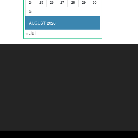
24
25
26
27
28
29
30
31
AUGUST 2026
« Jul