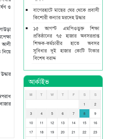
র্ষণ ও
বাগেরহাটে মাছের ঘের থেকে প্রবাসী
কিশোরী কন্যার মরদেহ উদ্ধার
১৫ আগস্ট এমপিওভুক্ত শিক্ষা
ুলাউড়া
প্রতিষ্ঠানের ৭৫ হাজার অবসরপ্রাপ্ত
পেক্ষা
শিক্ষক-কর্মচারীর হাতে অবসর
র আলী
সুবিধার দুই হাজার কোটি টাকার
 নিয়ে
বিশেষ বরাদ্দ
দ্ধার
আর্কাইভ
M
T
W
T
F
S
S
 অপরাধ
বাজার
1
2
3
4
5
6
7
8
9
10
11
12
13
14
15
16
17
18
19
20
21
22
23