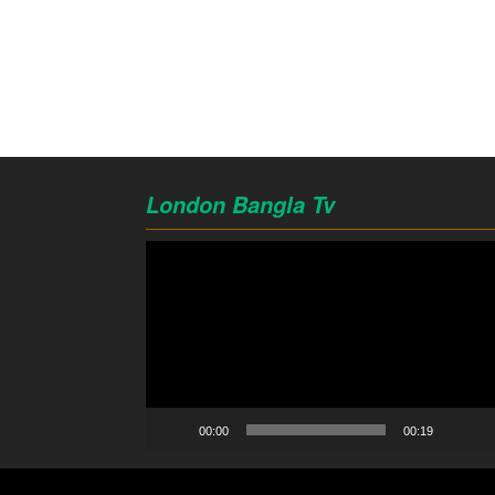
London Bangla Tv
Video
Player
00:00
00:19