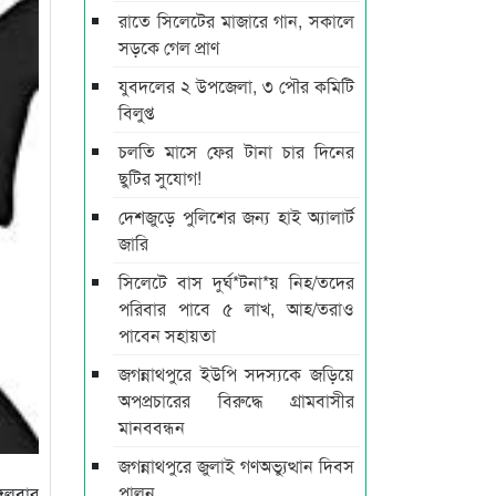
রাতে সিলেটের মাজারে গান, সকালে
সড়কে গেল প্রাণ
যুবদলের ২ উপজেলা, ৩ পৌর কমিটি
বিলুপ্ত
চলতি মাসে ফের টানা চার দিনের
ছুটির সুযোগ!
দেশজুড়ে পুলিশের জন্য হাই অ্যালার্ট
জারি
সিলেটে বাস দুর্ঘ*টনা*য় নিহ/তদের
পরিবার পাবে ৫ লাখ, আহ/তরাও
পাবেন সহায়তা
জগন্নাথপুরে ইউপি সদস্যকে জড়িয়ে
অপপ্রচারের বিরুদ্ধে গ্রামবাসীর
মানববন্ধন
জগন্নাথপুরে জুলাই গণঅভ্যুত্থান দিবস
পালন
্গলবার