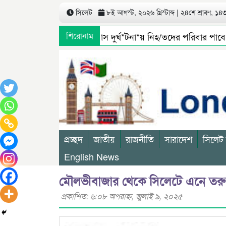
সিলেট
৮ই আগস্ট, ২০২৬ খ্রিস্টাব্দ | ২৪শে শ্রাবণ, ১৪৩৩
সিলেটে বাস দুর্ঘ*টনা*য় নিহ/তদের পরিবার পাবে 
শিরোনাম
প্রচ্ছদ
জাতীয়
রাজনীতি
সারাদেশ
সিলেট
English News
মৌলভীবাজার থেকে সিলেটে এনে তরুণী
প্রকাশিত: ৬:০৮ অপরাহ্ণ, জুলাই ৯, ২০২৫