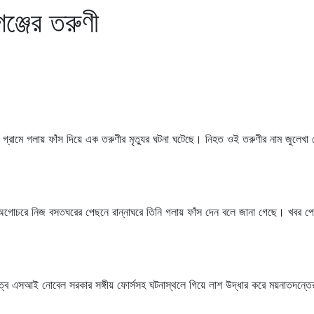
ঞ্জের তরুণী
বুর গ্রামে গলায় ফাঁস দিয়ে এক তরুণীর মৃত্যুর ঘটনা ঘটেছে। নিহত ওই তরুণীর নাম জুলেখা
ের অগোচরে নিজ বসতঘরের পেছনে রান্নাঘরে তিনি গলায় ফাঁস দেন বলে জানা গেছে। খবর প
তৃত্বে এসআই নোবেল সরকার সঙ্গীয় ফোর্সসহ ঘটনাস্থলে গিয়ে লাশ উদ্ধার করে ময়নাতদন্তে