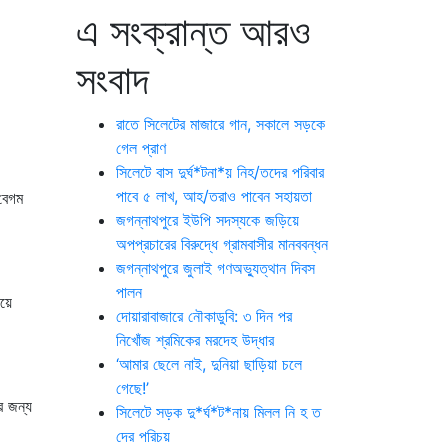
এ সংক্রান্ত আরও
সংবাদ
রাতে সিলেটের মাজারে গান, সকালে সড়কে
গেল প্রাণ
সিলেটে বাস দুর্ঘ*টনা*য় নিহ/তদের পরিবার
পাবে ৫ লাখ, আহ/তরাও পাবেন সহায়তা
 বেগম
জগন্নাথপুরে ইউপি সদস্যকে জড়িয়ে
অপপ্রচারের বিরুদ্ধে গ্রামবাসীর মানববন্ধন
জগন্নাথপুরে জুলাই গণঅভ্যুত্থান দিবস
পালন
েয়ে
দোয়ারাবাজারে নৌকাডুবি: ৩ দিন পর
নিখোঁজ শ্রমিকের মরদেহ উদ্ধার
‘আমার ছেলে নাই, দুনিয়া ছাড়িয়া চলে
গেছে!’
র জন্য
সিলেটে সড়ক দু*র্ঘ*ট*নায় মিলল নি হ ত
দের পরিচয়