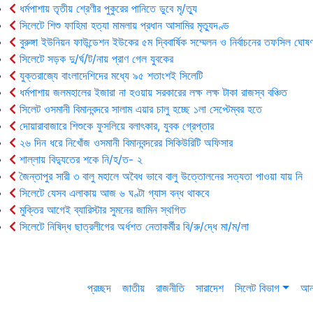
ধর্মপাশায় তৃতীয় শ্রেণীর পুকুরের পানিতে ডুবে মৃ/ত্যু
সিলেটে শিশু ফাহিমা হত্যা মামলায় প্রধান আসামির মৃত্যুদণ্ড
বুরুঙ্গা ইউনিয়ন ফাউন্ডেশন ইউকের ৫ম দ্বিবার্ষিক সম্মেলন ও নির্বাচনের তফসিল ঘোষণ
সিলেটে সড়ক দু/র্ঘ/ট/নায় প্রাণ গেল যুবকের
যুক্তরাজ্যে বাংলাদেশিদের মধ্যে ৯৫ শতাংশই সিলেটি
ধর্মপাশায় জলমহালের ইজারা না হওয়ায় সরকারের লক্ষ লক্ষ টাকা রাজস্ব বঞ্চিত
সিলেট ওসমানী বিমানবন্দরে সালাম এয়ার চালু হচ্ছে ১লা সেপ্টেম্বর হতে
দোয়ারাবাজারে শিশুকে ফুসলিয়ে বলাৎকার, যুবক গ্রেপ্তার
২৬ দিন ধরে নিখোঁজ ওসমানী বিমানবন্দরের সিকিউরিটি অফিসার
শাল্লায় বিদ্যুতের শকে নি/হ/ত- ২
জৈন্তাপুর সারী ৩ বালু মহালে অবৈধ ভাবে বালু উত্তোলনের সত্যতা পাওয়া যায় নি
সিলেটে যেসব এলাকায় আজ ৬ ঘণ্টা গ্যাস বন্ধ থাকবে
মুক্তির আগেই ব্যারিস্টার সুমনের জামিন স্থগিত
সিলেটে নিষিদ্ধ ছাত্রলীগের অর্ধশত নেতাকর্মীর বি/রু/দ্ধে মা/ম/লা
প্রচ্ছদ
জাতীয়
রাজনীতি
সারাদেশ
সিলেট বিভাগ
আন্