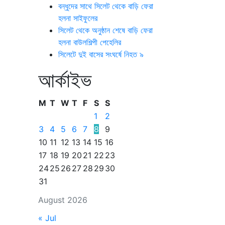
বন্ধুদের সাথে সিলেট থেকে বাড়ি ফেরা
হলনা সাইফুলের
সিলেট থেকে অনুষ্ঠান শেষে বাড়ি ফেরা
হলনা বাউলশিল্পী পেহেলির
সিলেটে দুই বাসের সংঘর্ষে নিহত ৯
আর্কাইভ
M
T
W
T
F
S
S
1
2
3
4
5
6
7
8
9
10
11
12
13
14
15
16
17
18
19
20
21
22
23
24
25
26
27
28
29
30
31
August 2026
« Jul