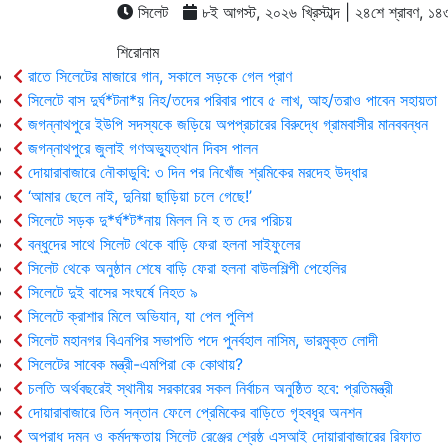
সিলেট
৮ই আগস্ট, ২০২৬ খ্রিস্টাব্দ | ২৪শে শ্রাবণ, ১৪৩৩ 
শিরোনাম
রাতে সিলেটের মাজারে গান, সকালে সড়কে গেল প্রাণ
সিলেটে বাস দুর্ঘ*টনা*য় নিহ/তদের পরিবার পাবে ৫ লাখ, আহ/তরাও পাবেন সহায়তা
জগন্নাথপুরে ইউপি সদস্যকে জড়িয়ে অপপ্রচারের বিরুদ্ধে গ্রামবাসীর মানববন্ধন
জগন্নাথপুরে জুলাই গণঅভ্যুত্থান দিবস পালন
দোয়ারাবাজারে নৌকাডুবি: ৩ দিন পর নিখোঁজ শ্রমিকের মরদেহ উদ্ধার
‘আমার ছেলে নাই, দুনিয়া ছাড়িয়া চলে গেছে!’
সিলেটে সড়ক দু*র্ঘ*ট*নায় মিলল নি হ ত দের পরিচয়
বন্ধুদের সাথে সিলেট থেকে বাড়ি ফেরা হলনা সাইফুলের
সিলেট থেকে অনুষ্ঠান শেষে বাড়ি ফেরা হলনা বাউলশিল্পী পেহেলির
সিলেটে দুই বাসের সংঘর্ষে নিহত ৯
সিলেটে ক্রাশার মিলে অভিযান, যা পেল পুলিশ
সিলেট মহানগর বিএনপির সভাপতি পদে পুনর্বহাল নাসিম, ভারমুক্ত লোদী
সিলেটের সাবেক মন্ত্রী-এমপিরা কে কোথায়?
চলতি অর্থবছরেই স্থানীয় সরকারের সকল নির্বাচন অনুষ্ঠিত হবে: প্রতিমন্ত্রী
দোয়ারাবাজারে তিন সন্তান ফেলে প্রেমিকের বাড়িতে গৃহবধূর অনশন
অপরাধ দমন ও কর্মদক্ষতায় সিলেট রেঞ্জের শ্রেষ্ঠ এসআই দোয়ারাবাজারের রিফাত