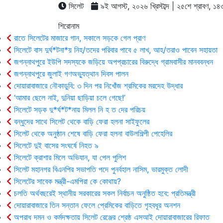
সিলেট
৯ই আগস্ট, ২০২৬ খ্রিস্টাব্দ | ২৫শে শ্রাবণ, ১৪৩৩ 
শিরোনাম
রাতে সিলেটের মাজারে গান, সকালে সড়কে গেল প্রাণ
সিলেটে বাস দুর্ঘ*টনা*য় নিহ/তদের পরিবার পাবে ৫ লাখ, আহ/তরাও পাবেন সহায়তা
জগন্নাথপুরে ইউপি সদস্যকে জড়িয়ে অপপ্রচারের বিরুদ্ধে গ্রামবাসীর মানববন্ধন
জগন্নাথপুরে জুলাই গণঅভ্যুত্থান দিবস পালন
দোয়ারাবাজারে নৌকাডুবি: ৩ দিন পর নিখোঁজ শ্রমিকের মরদেহ উদ্ধার
‘আমার ছেলে নাই, দুনিয়া ছাড়িয়া চলে গেছে!’
সিলেটে সড়ক দু*র্ঘ*ট*নায় মিলল নি হ ত দের পরিচয়
বন্ধুদের সাথে সিলেট থেকে বাড়ি ফেরা হলনা সাইফুলের
সিলেট থেকে অনুষ্ঠান শেষে বাড়ি ফেরা হলনা বাউলশিল্পী পেহেলির
সিলেটে দুই বাসের সংঘর্ষে নিহত ৯
সিলেটে ক্রাশার মিলে অভিযান, যা পেল পুলিশ
সিলেট মহানগর বিএনপির সভাপতি পদে পুনর্বহাল নাসিম, ভারমুক্ত লোদী
সিলেটের সাবেক মন্ত্রী-এমপিরা কে কোথায়?
চলতি অর্থবছরেই স্থানীয় সরকারের সকল নির্বাচন অনুষ্ঠিত হবে: প্রতিমন্ত্রী
দোয়ারাবাজারে তিন সন্তান ফেলে প্রেমিকের বাড়িতে গৃহবধূর অনশন
অপরাধ দমন ও কর্মদক্ষতায় সিলেট রেঞ্জের শ্রেষ্ঠ এসআই দোয়ারাবাজারের রিফাত