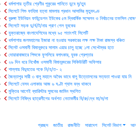
ধর্মপাশায় তৃতীয় শ্রেণীর পুকুরের পানিতে ডুবে মৃ/ত্যু
সিলেটে শিশু ফাহিমা হত্যা মামলায় প্রধান আসামির মৃত্যুদণ্ড
বুরুঙ্গা ইউনিয়ন ফাউন্ডেশন ইউকের ৫ম দ্বিবার্ষিক সম্মেলন ও নির্বাচনের তফসিল ঘোষণ
সিলেটে সড়ক দু/র্ঘ/ট/নায় প্রাণ গেল যুবকের
যুক্তরাজ্যে বাংলাদেশিদের মধ্যে ৯৫ শতাংশই সিলেটি
ধর্মপাশায় জলমহালের ইজারা না হওয়ায় সরকারের লক্ষ লক্ষ টাকা রাজস্ব বঞ্চিত
সিলেট ওসমানী বিমানবন্দরে সালাম এয়ার চালু হচ্ছে ১লা সেপ্টেম্বর হতে
দোয়ারাবাজারে শিশুকে ফুসলিয়ে বলাৎকার, যুবক গ্রেপ্তার
২৬ দিন ধরে নিখোঁজ ওসমানী বিমানবন্দরের সিকিউরিটি অফিসার
শাল্লায় বিদ্যুতের শকে নি/হ/ত- ২
জৈন্তাপুর সারী ৩ বালু মহালে অবৈধ ভাবে বালু উত্তোলনের সত্যতা পাওয়া যায় নি
সিলেটে যেসব এলাকায় আজ ৬ ঘণ্টা গ্যাস বন্ধ থাকবে
মুক্তির আগেই ব্যারিস্টার সুমনের জামিন স্থগিত
সিলেটে নিষিদ্ধ ছাত্রলীগের অর্ধশত নেতাকর্মীর বি/রু/দ্ধে মা/ম/লা
প্রচ্ছদ
জাতীয়
রাজনীতি
সারাদেশ
সিলেট বিভাগ
আন্