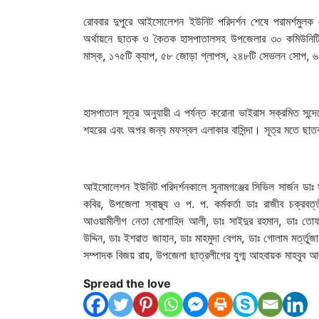
রোববার দুপুরে আইসোলেশন ইউনিট পরিদর্শন শেষে পরামর্শমু
অর্থায়নে ছাতক ও কৈতক হাসপাতালসহ উপজেলার ৩০ কমিউনিটি ক্
মাস্ক, ১৭৫টি ক্যাপ, ৫৮ জোড়া গ্লাপস, ২৪৮টি সেভলন সোপ, ৬৮টি হ
হাসপাতাল সূত্র অনুযায়ী এ পর্যন্ত করোনা ভাইরাস সক্রমিত স
শহরের এবং অপর জন্য মফস্বল এলাকার বাসিন্দা। সূত্র মতে ছাতক
আইসোলেশন ইউনিট পরিদর্শনকালে সুনামগঞ্জের সিভিল সার্জন ডাঃ স
কবির, উপজেলা স্বাস্থ্য ও প. প. কর্মকর্তা ডাঃ রাজীব চক্
আওয়ামীলীগ নেতা মোশাহিদ আলী, ডাঃ সাইদুর রহমান, ডাঃ তোফ
উদ্দিন, ডাঃ ইশরাত জাহান, ডাঃ মাহমুদা বেগম, ডাঃ গোলাম মর্ত্
সম্পাদক বিজয় রায়, উপজেলা ছাত্রলীগের যুগ্ম আহবায়ক মাহবুব
Spread the love