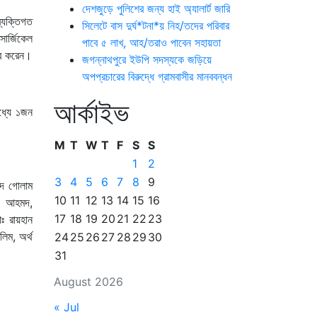
দেশজুড়ে পুলিশের জন্য হাই অ্যালার্ট জারি
্যক্তিগত
সিলেটে বাস দুর্ঘ*টনা*য় নিহ/তদের পরিবার
ার্জিকেল
পাবে ৫ লাখ, আহ/তরাও পাবেন সহায়তা
্তর করেন।
জগন্নাথপুরে ইউপি সদস্যকে জড়িয়ে
অপপ্রচারের বিরুদ্ধে গ্রামবাসীর মানববন্ধন
আর্কাইভ
ধ্যে ১জন
M
T
W
T
F
S
S
1
2
3
4
5
6
7
8
9
্মদ গোলাম
10
11
12
13
14
15
16
য়দ আহমদ,
17
18
19
20
21
22
23
ঃ রায়হান
লিম, অর্থ
24
25
26
27
28
29
30
31
August 2026
« Jul