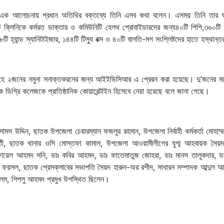
লক এক আলোচনায় প্রধান অতিথির বক্তব্যে তিনি এসব কথা বলেন। এসময় তিনি তার ব
লিনিকে কর্মরত ডাক্তার ও কমিউনিটি হেলথ প্রোবাইডারদের জন্য৪০টি পিপি,৩৬০টি স
্যান্ড স্যানিটাইজার, ১৪৪টি টিস্যু বক্স ও ৪০টি বালতি-মগ সংশ্লিষ্টদের হাতে হস্থান
ন্দেহে ২জনের নমুনা সনাক্তকরনের জন্য আইইডিসিআর এ প্রেরন করা হয়েছে। দু’জনের ম
 ডিগ্রি কলেজকে প্রাতিষ্ঠানিক কোয়ারেন্টাইন হিসেবে নেয়া হয়েছে বলে জানা গেছে।
ামস উদ্দিন, ছাতক উপজেলা চেয়ারম্যান ফজলুর রহমান, উপজেলা নির্বাহী কর্মকর্তা মোহাম
রবর্ত্তী, ছাতক থানার ওসি মোস্তফা কামাল, উপজেলা আওয়ামীলীগের যুগ্ম আহবায়ক সৈ
ায়েল আহমদ সনি, ডাঃ কবির আহমদ, ডাঃ ফাতেমাতুজ জোহরা, ডাঃ মানস তালুকদার, ডা
তুজা ফয়সল, ছাতক প্রেসক্লাবের সভাপতি সৈয়দ হারুন-অর রশীদ, সাধারন সম্পাদক আব্দুল আ
 আলম, শিপলু আহমদ প্রমুখ উপস্থিত ছিলেন।