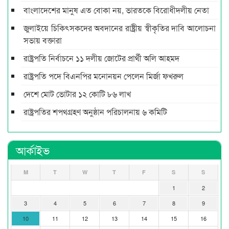
বাংলাদেশের মানুষ এত বোকা নয়, ভারতকে বিরোধীদলীয় নেতা
জুলাইয়ে চিকিৎসকদের অবদানের রাষ্ট্রীয় স্বীকৃতির দাবি আলোচনা
সভায় বক্তারা
রাষ্ট্রপতি নির্বাচনে ১১ দলীয় জোটের প্রার্থী অলি আহমদ
রাষ্ট্রপতি পদে বিএনপির মনোনয়ন পেলেন মির্জা ফখরুল
দেশে মোট ভোটার ১২ কোটি ৮৬ লাখ
রাষ্ট্রপতির শপথগ্রহণ অনুষ্ঠান পরিচালনায় ৬ কমিটি
আর্কাইভ
M
T
W
T
F
S
S
1
2
3
4
5
6
7
8
9
10
11
12
13
14
15
16