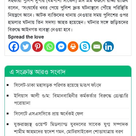
সহকারী পুলিশ সুপার (ধর্মপাশা সার্কেল) এস এম ফজলে রাব্বী রাজিব
বলেন, “সংঘর্ষের খবর পেয়ে পুলিশ দ্রুত ঘটনাস্থলে পৌঁছে পরিস্থিতি
নিয়ন্ত্রণে আনে। আটক ব্যক্তিদের থানায় নেওয়ার সময় পুলিশের ওপর
হামলার ঘটনায় তিন সদস্য আহত হয়েছেন। ঘটনার সঙ্গে জড়িতদের
বিরুদ্ধে আইনগত ব্যবস্থা নেওয়া হবে।
Spread the love
এ সংক্রান্ত আরও সংবাদ
সিলেট-ঢাকা মহাসড়ক পরিণত হয়েছে ম/র/ণ ফাঁ/দে
ইলিয়াস আলী গু/ম: বিমানবাহিনীর কর্মকর্তার বিরুদ্ধে গ্রে/প্তা/রি
পরোয়ানা
সিলেটে এসএসসিতে প্রায় অর্ধেকই ফেল
যুক্তরাজ্যস্থ ওয়েস্ট মিডল্যান্ড যুবদলের সাবেক যুগ্ম সম্পাদক
শামীম আহমদের স্বদেশ গমন, মোটরসাইকেল শোভাযাত্রায় বরণ