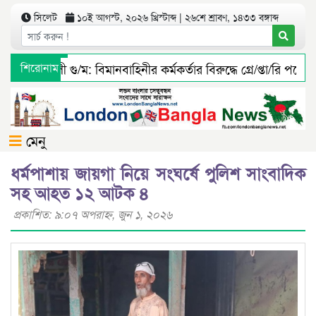
সিলেট
১০ই আগস্ট, ২০২৬ খ্রিস্টাব্দ | ২৬শে শ্রাবণ, ১৪৩৩ বঙ্গাব্দ
িয়াস আলী গু/ম: বিমানবাহিনীর কর্মকর্তার বিরুদ্ধে গ্রে/প্তা/রি পরোয়ানা
শিরোনাম
রুঙ্গা ইউনিয়ন ফাউন্ডেশন ইউকের ৫ম দ্বিবার্ষিক সম্মেলন ও নির্বাচন
মেনু
ধর্মপাশায় জায়গা নিয়ে সংঘর্ষে পুলিশ সাংবাদিক
সহ আহত ১২ আটক ৪
প্রকাশিত: ৯:০৭ অপরাহ্ণ, জুন ১, ২০২৬