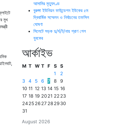
আসামির মৃত্যুদণ্ড
বুরুঙ্গা ইউনিয়ন ফাউন্ডেশন ইউকের ৫ম
ফ্লাইটে
দ্বিবার্ষিক সম্মেলন ও নির্বাচনের তফসিল
র মুখ
ঘোষণা
্ত্রী
সিলেটে সড়ক দু/র্ঘ/ট/নায় প্রাণ গেল
যুবকের
আর্কাইভ
াথমিক
য়াইনঘাট,
M
T
W
T
F
S
S
1
2
3
4
5
6
7
8
9
10
11
12
13
14
15
16
17
18
19
20
21
22
23
24
25
26
27
28
29
30
31
August 2026