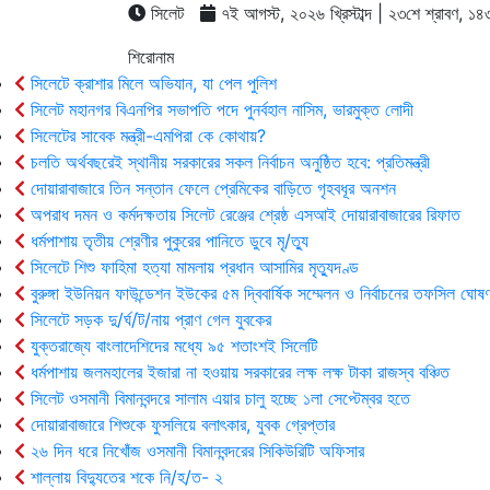
সিলেট
৭ই আগস্ট, ২০২৬ খ্রিস্টাব্দ | ২৩শে শ্রাবণ, ১৪৩৩ 
শিরোনাম
সিলেটে ক্রাশার মিলে অভিযান, যা পেল পুলিশ
সিলেট মহানগর বিএনপির সভাপতি পদে পুনর্বহাল নাসিম, ভারমুক্ত লোদী
সিলেটের সাবেক মন্ত্রী-এমপিরা কে কোথায়?
চলতি অর্থবছরেই স্থানীয় সরকারের সকল নির্বাচন অনুষ্ঠিত হবে: প্রতিমন্ত্রী
দোয়ারাবাজারে তিন সন্তান ফেলে প্রেমিকের বাড়িতে গৃহবধূর অনশন
অপরাধ দমন ও কর্মদক্ষতায় সিলেট রেঞ্জের শ্রেষ্ঠ এসআই দোয়ারাবাজারের রিফাত
ধর্মপাশায় তৃতীয় শ্রেণীর পুকুরের পানিতে ডুবে মৃ/ত্যু
সিলেটে শিশু ফাহিমা হত্যা মামলায় প্রধান আসামির মৃত্যুদণ্ড
বুরুঙ্গা ইউনিয়ন ফাউন্ডেশন ইউকের ৫ম দ্বিবার্ষিক সম্মেলন ও নির্বাচনের তফসিল ঘোষণ
সিলেটে সড়ক দু/র্ঘ/ট/নায় প্রাণ গেল যুবকের
যুক্তরাজ্যে বাংলাদেশিদের মধ্যে ৯৫ শতাংশই সিলেটি
ধর্মপাশায় জলমহালের ইজারা না হওয়ায় সরকারের লক্ষ লক্ষ টাকা রাজস্ব বঞ্চিত
সিলেট ওসমানী বিমানবন্দরে সালাম এয়ার চালু হচ্ছে ১লা সেপ্টেম্বর হতে
দোয়ারাবাজারে শিশুকে ফুসলিয়ে বলাৎকার, যুবক গ্রেপ্তার
২৬ দিন ধরে নিখোঁজ ওসমানী বিমানবন্দরের সিকিউরিটি অফিসার
শাল্লায় বিদ্যুতের শকে নি/হ/ত- ২