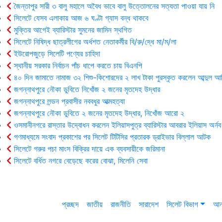
জৈন্তাপুর সারী ৩ বালু মহালে অবৈধ ভাবে বালু উত্তোলনের সত্যতা পাওয়া যায় নি
সিলেটে যেসব এলাকায় আজ ৬ ঘণ্টা গ্যাস বন্ধ থাকবে
মুক্তির আগেই ব্যারিস্টার সুমনের জামিন স্থগিত
সিলেটে নিষিদ্ধ ছাত্রলীগের অর্ধশত নেতাকর্মীর বি/রু/দ্ধে মা/ম/লা
ইউরোপজুড়ে সিলেটি পণ্যের চাহিদা
স্থানীয় সরকার নির্বাচন পাঁচ ধাপে করতে চায় বিএনপি
৪০ দিন জামাতে নামাজ ৩২ শিশু-কিশোরদের ২ লাখ টাকা পুরস্কৃত করলেন আব্দুল আ
জগন্নাথপুরে নৌকা ডুবিতে নিখোঁজ ২ জনের মৃতদেহ উদ্ধার
জগন্নাথপুরে লন্ডন প্রবাসীর নববধুর আত্মহত্যা
জগন্নাথপুরে নৌকা ডুবিতে ২ জনের মৃতদেহ উদ্ধার, নিখোঁজ আরো ২
ওসমানীনগরে রাস্তার উদ্বোধন করলেন ইলিয়াসপুত্র ব্যারিস্টার আবরার ইলিয়াস অর্নব
গণমাধ্যমে সংবাদ প্রকাশের পর সিলেট টিটিসির প্রতারক ড্রাইভার বিল্লাল আটক
সিলেটে গরুর পচা মাংস বিক্রির দায়ে এক ব্যবসায়ীকে জরিমানা
সিলেটে বর্ধিত নগরে বেড়েছে করের বোঝা, মিলেনি সেবা
প্রচ্ছদ
জাতীয়
রাজনীতি
সারাদেশ
সিলেট বিভাগ
আন্