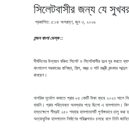
সিলেটবাসীর জন্য যে সুখবর 
প্রকাশিত: ৫:০৪ অপরাহ্ণ, জুন ৩, ২০২৬
লন্ডন বাংলা ডেস্ক ::
দীর্ঘদিনের উন্নয়ন বঞ্চিত সিলেট ও সিলেটবাসীর দুঃখ দূর করতে ব্যা
বাংলাদেশ সরকারের বাণিজ্য, শিল্প, বস্ত্র ও পাট মন্ত্রী খন্দকার আব্দ
রাখছেন।
নাগরিক দূর্ভোগ কমাতে প্রায় ৮৫ কোটি টাকা ব্যয়ে ২০২৩ সালে ন
যায়নি। প্রায় পরিত্যক্ত অবস্থায় পড়ে ছিলো এ হাসপাতাল। কিন্তু অবশ
হস্তক্ষেপে শীঘ্রই ২৫০ শয্যার হাসপাতালটি পূর্ণাঙ্গভাবে চালু 
অত্যাধুনিক হাসপাতাল নির্মাণের পরিকল্পনাও চলছে বলে তিনি জান