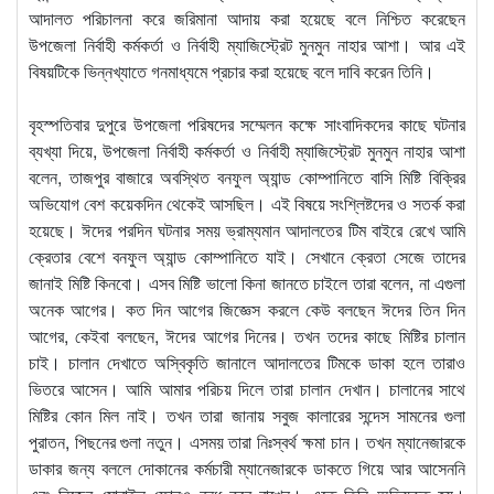
আদালত পরিচালনা করে জরিমানা আদায় করা হয়েছে বলে নিশ্চিত করেছেন
উপজেলা নির্বাহী কর্মকর্তা ও নির্বাহী ম্যাজিস্ট্রেট মুনমুন নাহার আশা। আর এই
বিষয়টিকে ভিন্নখ্যাতে গনমাধ্যমে প্রচার করা হয়েছে বলে দাবি করেন তিনি।
বৃহস্পতিবার দুপুরে উপজেলা পরিষদের সম্মেলন কক্ষে সাংবাদিকদের কাছে ঘটনার
ব্যখ্যা দিয়ে, উপজেলা নির্বাহী কর্মকর্তা ও নির্বাহী ম্যাজিস্ট্রেট মুনমুন নাহার আশা
বলেন, তাজপুর বাজারে অবস্থিত বনফুল অ্যান্ড কোম্পানিতে বাসি মিষ্টি বিক্রির
অভিযোগ বেশ কয়েকদিন থেকেই আসছিল। এই বিষয়ে সংশ্লিষ্টদের ও সতর্ক করা
হয়েছে। ঈদের পরদিন ঘটনার সময় ভ্রাম্যমান আদালতের টিম বাইরে রেখে আমি
ক্রেতার বেশে বনফুল অ্যান্ড কোম্পানিতে যাই। সেখানে ক্রেতা সেজে তাদের
জানাই মিষ্টি কিনবো। এসব মিষ্টি ভালো কিনা জানতে চাইলে তারা বলেন, না এগুলা
অনেক আগের। কত দিন আগের জিজ্ঞেস করলে কেউ বলছেন ঈদের তিন দিন
আগের, কেইবা বলছেন, ঈদের আগের দিনের। তখন তদের কাছে মিষ্টির চালান
চাই। চালান দেখাতে অস্বিকৃতি জানালে আদালতের টিমকে ডাকা হলে তারাও
ভিতরে আসেন। আমি আমার পরিচয় দিলে তারা চালান দেখান। চালানের সাথে
মিষ্টির কোন মিল নাই। তখন তারা জানায় সবুজ কালারের সন্দেস সামনের গুলা
পুরাতন, পিছনের গুলা নতুন। এসময় তারা নিঃস্বর্থ ক্ষমা চান। তখন ম্যানেজারকে
ডাকার জন্য বললে দোকানের কর্মচারী ম্যানেজারকে ডাকতে গিয়ে আর আসেননি