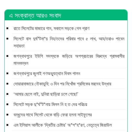
এ সংক্রান্ত আরও সংবাদ
রাতে সিলেটের মাজারে গান, সকালে সড়কে গেল প্রাণ
সিলেটে বাস দুর্ঘ*টনা*য় নিহ/তদের পরিবার পাবে ৫ লাখ, আহ/তরাও পাবেন
সহায়তা
জগন্নাথপুরে ইউপি সদস্যকে জড়িয়ে অপপ্রচারের বিরুদ্ধে গ্রামবাসীর
মানববন্ধন
জগন্নাথপুরে জুলাই গণঅভ্যুত্থান দিবস পালন
দোয়ারাবাজারে নৌকাডুবি: ৩ দিন পর নিখোঁজ শ্রমিকের মরদেহ উদ্ধার
‘আমার ছেলে নাই, দুনিয়া ছাড়িয়া চলে গেছে!’
সিলেটে সড়ক দু*র্ঘ*ট*নায় মিলল নি হ ত দের পরিচয়
বন্ধুদের সাথে সিলেট থেকে বাড়ি ফেরা হলনা সাইফুলের
এম ইলিয়াস আলীকে ‘দ্বিতীয় চেষ্টায়’ অ*প*হ*রণ, নেতৃত্বে জিয়াউল