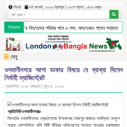
সিলেট
৯ই আগস্ট, ২০২৬ খ্রিস্টাব্দ | ২৫শে শ্রাবণ, ১৪৩৩ বঙ্গাব্দ
 বাস দুর্ঘ*টনা*য় নিহ/তদের পরিবার পাবে ৫ লাখ, আহ/তরাও পাবেন সহায়তা
শিরোনাম
মেনু
ওসমানীনগরে আপা ডাকার বিষয়ে যে ব্যাখ্যা দিলেন
নির্বাহী ম্যাজিস্ট্রেট
প্রকাশিত: ৬:৩০ অপরাহ্ণ, জুন ৪, ২০২৬
প্রতিনিধি/ওসমানীনগরঃঃ
সিলেটের ওসমানীনগরে ক্রেতাসেজে উপজেলার তাজপুর বাজারে অবস্থিত বনফুল
অ্যান্ড কোম্পানিতে বাসি মিষ্টি বিক্রির অভিযোগের সত্যতা পাওয়ায় ভ্রাম্যমান