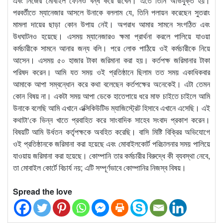
এবং নিজের মোবাইল ফোনও বন্ধ করে রাখেন। এতে তিনি অভিযুক্ত হয়।
পরবর্তীতে ম্যানেজার আসলে উনাকে বললাম যে, তিনি পলায়ন করেছেন সুতরাং
মামলা দায়ের ছাড়া কোন উপায় নেই। অপরাধ আমার সামনে সংগঠিত এবং
উধঘাটনও হয়েছে। এসময় ম্যানেজারও ক্ষমা প্রার্থনা করলে পালিয়ে যাওয়া
কর্মচারীকে সামনে আনার জন্য বলি। পরে লোক পাঠিয়ে ওই কর্মচারীকে নিয়ে
আসেন। এসময় ৫০ হাজার টাকা জরিমানা করা হয়। কর্তপক্ষ জরিমানার টাকা
পরিষদ করেন। আমি যত সময় ওই প্রতিষ্ঠানে ছিলাম তত সময় একাধিকবার
আমাকে আপা সম্বন্ধোন করে কথা বলেছেন কর্তপক্ষের অনেকেই। এটা তেমন
কোন বিষয় না। একটা সময় আপা ডেকে হাতেপায়ে ধরে মাফ চাইতে চাইলে আমি
উনাকে বলেছি আমি এখানে এক্সিকিউটিভ ম্যাজিস্ট্রেট হিসাবে এখানে এসেছি। এই
কথাটা‘কে ভিন্ন খাতে প্রবাহিত করে সাংবাদিক সাহেব সংবাদ প্রকাশ করেন।
বিষয়টি আমি উর্ধতন কর্তৃপক্ষকে অবহিত করেছি। বাসি মিষ্টি বিক্রির অভিযোগে
ওই প্রতিষ্ঠানকে জরিমানা করা হয়েছে এবং মোবাইলকোর্ট পরিচালনার সময় পালিয়ে
যাওয়ায় জরিমানা করা হয়েছে। কোম্পানি তার কর্মচারীর বিরুদ্ধে কী ব্যবস্থা নেবে,
তা মোবাইল কোর্টে বিচার্য নয়; এটি সম্পূর্ণভাবে কোম্পানির নিজস্ব বিষয়।
Spread the love