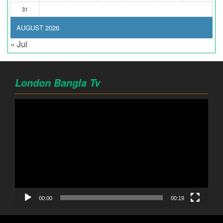
31
AUGUST 2026
« Jul
London Bangla Tv
Video
Player
00:00
00:19