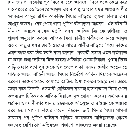
দিন জায়গা সংক্রান্ত পূর্ব বিরোধ চলে আসছে। বিরোধকে কেন্দ্র করে
গত বছরের ৩১ ডিসেম্বর আব্দুল ওহাব পাছু ও তার শ্বশুর আতর আলীর
লোকজন আব্দুর রশিদ আকলিছ মিয়ার বাড়িতে হামলা চালায় এবং
ভাংচুর করেন। খবর পেয়ে থানা পুলিশ ঘটনাস্থলে আসেন। এই ঘটনাটি
মীমাংশা করতে সাবেক ইউপি সদস্য আতিক মিয়াকে স্থানীয়রা ও
পুলিশ অনুরোধ করলে আতিক মিয়া স্থানীয় প্রবীণদের নিয়ে আব্দুল
ওহাব পাছু‘র শ্বশুর একই গ্রামের আতর আলীর বাড়িতে গিয়ে তাদের
এমন কাজ করা ঠিক হয়নি বলে জানান। পরবর্তী সময়ে এমন কর্মকান্ড
না করার কথা জানিয়ে নিজ ব্যবসা প্রতিষ্ঠান থেকে বিকাল ৫টার দিকে
বাড়ি ফেরার পথে পূর্ব থেকে ওঁৎ পেতে থাকা এসময় দেশীয় অস্ত্রে-সস্ত্রে
সজ্জিত আতর বাহিনী আতর মিয়ার নির্দেশে আতিক মিয়াকে আক্রমন
করেন। তাদের অস্ত্রের আঘাতে আতিক মিয়া গুরুতর আহত হন। তাকে
উদ্ধার করে সিলেট ওসমানী মেডিকেল কলেজ হাসপাতালে নিয়ে গেলে
কর্তব্যরত চিকিৎসক আতিক মিয়াকে মৃত ঘোষণা করেন। এই ঘটনায়
পরদিন ওসমানীনগর থানায় ১৯জনকে অভিযুক্ত ও ৪/৫জনকে অজ্ঞাত
করে হত্যা মামলা দায়ের করেন নিহতের ভাই মিনার মিয়া। মামলা
দায়রের পর পুলিশ অভিযান চালিয়ে কয়েকজন অভিযুক্তকে গ্রেপ্তার
করলেও বেশিরভাগ অভিযুক্তরা প্রকাশ্যে থাকলেও অধরা রয়েছেন।