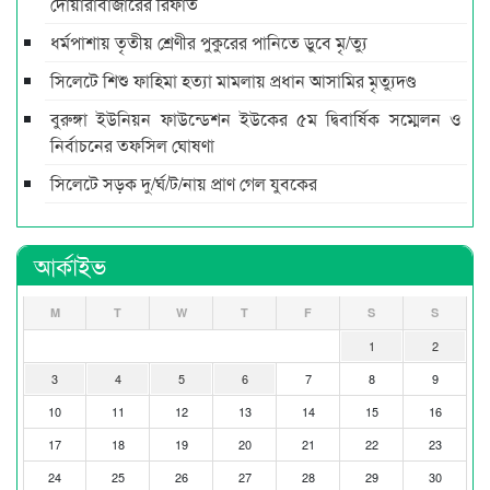
দোয়ারাবাজারের রিফাত
ধর্মপাশায় তৃতীয় শ্রেণীর পুকুরের পানিতে ডুবে মৃ/ত্যু
সিলেটে শিশু ফাহিমা হত্যা মামলায় প্রধান আসামির মৃত্যুদণ্ড
বুরুঙ্গা ইউনিয়ন ফাউন্ডেশন ইউকের ৫ম দ্বিবার্ষিক সম্মেলন ও
নির্বাচনের তফসিল ঘোষণা
সিলেটে সড়ক দু/র্ঘ/ট/নায় প্রাণ গেল যুবকের
আর্কাইভ
M
T
W
T
F
S
S
1
2
3
4
5
6
7
8
9
10
11
12
13
14
15
16
17
18
19
20
21
22
23
24
25
26
27
28
29
30