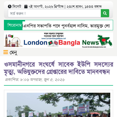
সিলেট
৭ই আগস্ট, ২০২৬ খ্রিস্টাব্দ | ২৩শে শ্রাবণ, ১৪৩৩ বঙ্গাব্দ
মহানগর বিএনপির সভাপতি পদে পুনর্বহাল নাসিম, ভারমুক্ত লোদী
শিরোনাম
যমে সংবাদ প্রকাশের পর সিলেট টিটিসির প্রতারক ড্রাইভার বিল্লাল আট
মেনু
ওসমানীনগরে সংঘর্ষে সাবেক ইউপি সদস্যের
মৃত্যু, অভিযুক্তদের গ্রেপ্তারের দাবিতে মানববন্ধন
প্রকাশিত: ৮:০৬ অপরাহ্ণ, জুন ৫, ২০২৬