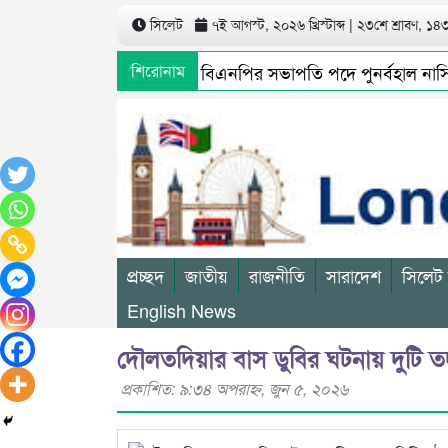
সিলেট
৭ই আগস্ট, ২০২৬ খ্রিস্টাব্দ | ২৩শে শ্রাবণ, ১৪৩৩
সিলেট মহানগর বিএনপির সভাপতি পদে পুনর্বহাল নাসিম, 
শিরোনাম
প্রচ্ছদ
জাতীয়
রাজনীতি
সারাদেশ
সিলেট
English News
দৌলতদিয়ার বাস ডুবির ঘটনায় দুটি তদন্ত
প্রকাশিত: ৯:৩৪ অপরাহ্ণ, জুন ৫, ২০২৬