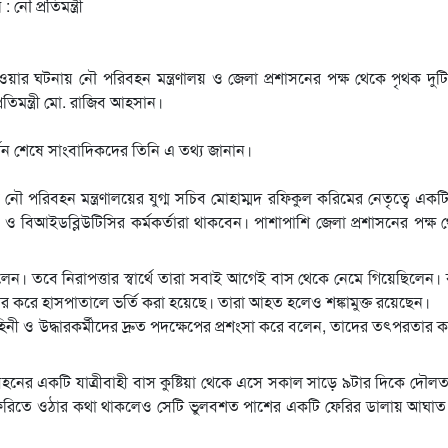
য়ার ঘটনায় নৌ পরিবহন মন্ত্রণালয় ও জেলা প্রশাসনের পক্ষ থেকে পৃথক দুটি
িমন্ত্রী মো. রাজিব আহসান।
দর্শন শেষে সাংবাদিকদের তিনি এ তথ্য জানান।
্য নৌ পরিবহন মন্ত্রণালয়ের যুগ্ম সচিব মোহাম্মদ রফিকুল করিমের নেতৃত্বে একটি
 বিআইডব্লিউটিসির কর্মকর্তারা থাকবেন। পাশাপাশি জেলা প্রশাসনের পক্ষ
লেন। তবে নিরাপত্তার স্বার্থে তারা সবাই আগেই বাস থেকে নেমে গিয়েছিলেন।
র করে হাসপাতালে ভর্তি করা হয়েছে। তারা আহত হলেও শঙ্কামুক্ত রয়েছেন।
া বাহিনী ও উদ্ধারকর্মীদের দ্রুত পদক্ষেপের প্রশংসা করে বলেন, তাদের তৎপরতার 
বহনের একটি যাত্রীবাহী বাস কুষ্টিয়া থেকে এসে সকাল সাড়ে ৯টার দিকে দৌল
মের ফেরিতে ওঠার কথা থাকলেও সেটি ভুলবশত পাশের একটি ফেরির ডালায় আঘা