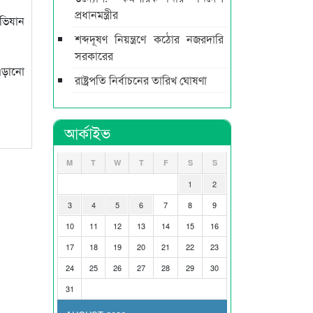
প্রধানমন্ত্রীর
অভিযান
শব্দদূষণ নিয়ন্ত্রণে কঠোর নজরদারি
সরকারের
 এড়ানো
রাষ্ট্রপতি নির্বাচনের তারিখ ঘোষণা
আর্কাইভ
M
T
W
T
F
S
S
1
2
3
4
5
6
7
8
9
10
11
12
13
14
15
16
17
18
19
20
21
22
23
24
25
26
27
28
29
30
31