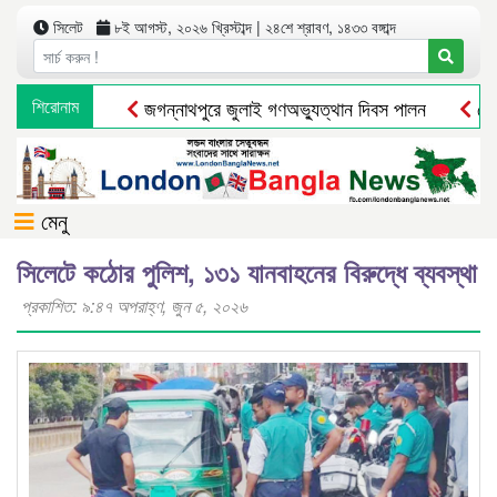
সিলেট
৮ই আগস্ট, ২০২৬ খ্রিস্টাব্দ | ২৪শে শ্রাবণ, ১৪৩৩ বঙ্গাব্দ
শিরোনাম
জগন্নাথপুরে জুলাই গণঅভ্যুত্থান দিবস পালন
দোয়ার
মেনু
সিলেটে কঠোর পুলিশ, ১৩১ যানবাহনের বিরুদ্ধে ব্যবস্থা
প্রকাশিত: ৯:৪৭ অপরাহ্ণ, জুন ৫, ২০২৬