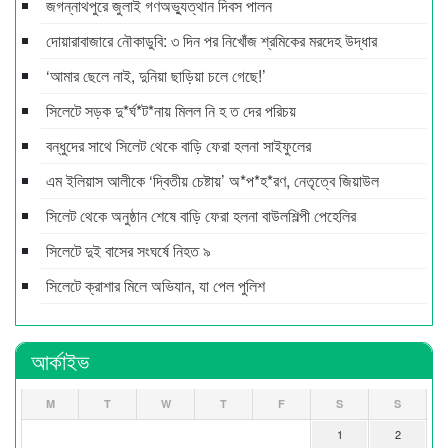
জগন্নাথপুরে জুলাই গণঅভ্যুত্থান দিবস পালন
দোয়ারাবাজারে নৌকাডুবি: ৩ দিন পর নিখোঁজ শ্রমিকের মরদেহ উদ্ধার
‘আমার ছেলে নাই, দুনিয়া ছাড়িয়া চলে গেছে!’
সিলেটে সড়ক দু*র্ঘ*ট*নায় মিলল নি হ ত দের পরিচয়
বন্ধুদের সাথে সিলেট থেকে বাড়ি ফেরা হলনা সাইফুলের
এম ইলিয়াস আলীকে ‘দ্বিতীয় চেষ্টায়’ অ*প*হ*রণ, নেতৃত্বে জিয়াউল
সিলেট থেকে অনুষ্ঠান শেষে বাড়ি ফেরা হলনা বাউলশিল্পী পেহেলির
সিলেটে দুই বাসের সংঘর্ষে নিহত ৯
সিলেটে ক্রাশার মিলে অভিযান, যা পেল পুলিশ
আর্কাইভ
M
T
W
T
F
S
S
1
2