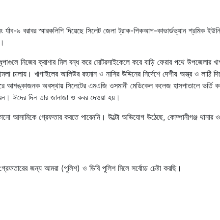
 র্যাব-৯ বরাবর স্মারকলিপি দিয়েছে সিলেট জেলা ট্রাক-পিকআপ-কাভার্ডভ্যান শ্রমিক ইউনি
র।
র ধূপাগুলে নিজের ক্রাশার মিল বন্ধ করে মোটরসাইকেলে করে বাড়ি ফেরার পথে উপজেলার খ
মলা চালায়। খাগাইলের আলিউর রহমান ও নাসির উদ্দিনের নির্দেশে দেশীয় অস্ত্র ও লাঠি দি
ার করে আশঙ্কাজনক অবস্থায় সিলেটের এমএজি ওসমানী মেডিকেল কলেজ হাসপাতালে ভর্তি ক
করেন। ঈদের দিন তার জানাজা ও কবর দেওয়া হয়।
শ কোনো আসামিকে গ্রেফতার করতে পারেননি। উল্টো অভিযোগ উঠেছে, কোম্পানীগঞ্জ থানার ও
 গ্রেফতারের জন্য আমরা (পুলিশ) ও ডিবি পুলিশ মিলে সর্বোচ্চ চেষ্টা করছি।