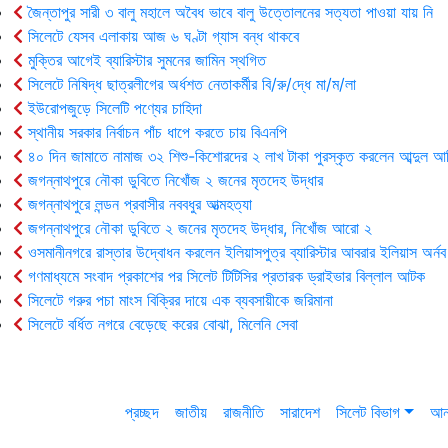
জৈন্তাপুর সারী ৩ বালু মহালে অবৈধ ভাবে বালু উত্তোলনের সত্যতা পাওয়া যায় নি
সিলেটে যেসব এলাকায় আজ ৬ ঘণ্টা গ্যাস বন্ধ থাকবে
মুক্তির আগেই ব্যারিস্টার সুমনের জামিন স্থগিত
সিলেটে নিষিদ্ধ ছাত্রলীগের অর্ধশত নেতাকর্মীর বি/রু/দ্ধে মা/ম/লা
ইউরোপজুড়ে সিলেটি পণ্যের চাহিদা
স্থানীয় সরকার নির্বাচন পাঁচ ধাপে করতে চায় বিএনপি
৪০ দিন জামাতে নামাজ ৩২ শিশু-কিশোরদের ২ লাখ টাকা পুরস্কৃত করলেন আব্দুল আ
জগন্নাথপুরে নৌকা ডুবিতে নিখোঁজ ২ জনের মৃতদেহ উদ্ধার
জগন্নাথপুরে লন্ডন প্রবাসীর নববধুর আত্মহত্যা
জগন্নাথপুরে নৌকা ডুবিতে ২ জনের মৃতদেহ উদ্ধার, নিখোঁজ আরো ২
ওসমানীনগরে রাস্তার উদ্বোধন করলেন ইলিয়াসপুত্র ব্যারিস্টার আবরার ইলিয়াস অর্নব
গণমাধ্যমে সংবাদ প্রকাশের পর সিলেট টিটিসির প্রতারক ড্রাইভার বিল্লাল আটক
সিলেটে গরুর পচা মাংস বিক্রির দায়ে এক ব্যবসায়ীকে জরিমানা
সিলেটে বর্ধিত নগরে বেড়েছে করের বোঝা, মিলেনি সেবা
প্রচ্ছদ
জাতীয়
রাজনীতি
সারাদেশ
সিলেট বিভাগ
আন্