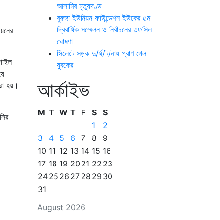
আসামির মৃত্যুদণ্ড
বুরুঙ্গা ইউনিয়ন ফাউন্ডেশন ইউকের ৫ম
দ্বিবার্ষিক সম্মেলন ও নির্বাচনের তফসিল
য়নের
ঘোষণা
সিলেটে সড়ক দু/র্ঘ/ট/নায় প্রাণ গেল
াগাইল
যুবকের
য়ে
আর্কাইভ
রা হয়।
M
T
W
T
F
S
S
সির
1
2
3
4
5
6
7
8
9
10
11
12
13
14
15
16
17
18
19
20
21
22
23
24
25
26
27
28
29
30
31
August 2026