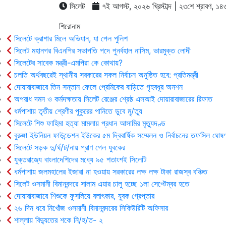
সিলেট
৭ই আগস্ট, ২০২৬ খ্রিস্টাব্দ | ২৩শে শ্রাবণ, ১৪৩৩ 
শিরোনাম
সিলেটে ক্রাশার মিলে অভিযান, যা পেল পুলিশ
সিলেট মহানগর বিএনপির সভাপতি পদে পুনর্বহাল নাসিম, ভারমুক্ত লোদী
সিলেটের সাবেক মন্ত্রী-এমপিরা কে কোথায়?
চলতি অর্থবছরেই স্থানীয় সরকারের সকল নির্বাচন অনুষ্ঠিত হবে: প্রতিমন্ত্রী
দোয়ারাবাজারে তিন সন্তান ফেলে প্রেমিকের বাড়িতে গৃহবধূর অনশন
অপরাধ দমন ও কর্মদক্ষতায় সিলেট রেঞ্জের শ্রেষ্ঠ এসআই দোয়ারাবাজারের রিফাত
ধর্মপাশায় তৃতীয় শ্রেণীর পুকুরের পানিতে ডুবে মৃ/ত্যু
সিলেটে শিশু ফাহিমা হত্যা মামলায় প্রধান আসামির মৃত্যুদণ্ড
বুরুঙ্গা ইউনিয়ন ফাউন্ডেশন ইউকের ৫ম দ্বিবার্ষিক সম্মেলন ও নির্বাচনের তফসিল ঘোষণ
সিলেটে সড়ক দু/র্ঘ/ট/নায় প্রাণ গেল যুবকের
যুক্তরাজ্যে বাংলাদেশিদের মধ্যে ৯৫ শতাংশই সিলেটি
ধর্মপাশায় জলমহালের ইজারা না হওয়ায় সরকারের লক্ষ লক্ষ টাকা রাজস্ব বঞ্চিত
সিলেট ওসমানী বিমানবন্দরে সালাম এয়ার চালু হচ্ছে ১লা সেপ্টেম্বর হতে
দোয়ারাবাজারে শিশুকে ফুসলিয়ে বলাৎকার, যুবক গ্রেপ্তার
২৬ দিন ধরে নিখোঁজ ওসমানী বিমানবন্দরের সিকিউরিটি অফিসার
শাল্লায় বিদ্যুতের শকে নি/হ/ত- ২