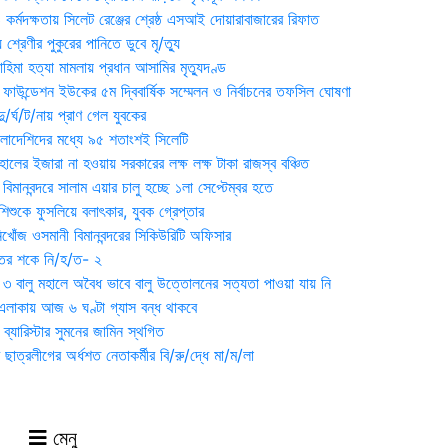
্মদক্ষতায় সিলেট রেঞ্জের শ্রেষ্ঠ এসআই দোয়ারাবাজারের রিফাত
 শ্রেণীর পুকুরের পানিতে ডুবে মৃ/ত্যু
হিমা হত্যা মামলায় প্রধান আসামির মৃত্যুদণ্ড
়ন ফাউন্ডেশন ইউকের ৫ম দ্বিবার্ষিক সম্মেলন ও নির্বাচনের তফসিল ঘোষণা
র্ঘ/ট/নায় প্রাণ গেল যুবকের
াংলাদেশিদের মধ্যে ৯৫ শতাংশই সিলেটি
ালের ইজারা না হওয়ায় সরকারের লক্ষ লক্ষ টাকা রাজস্ব বঞ্চিত
িমানবন্দরে সালাম এয়ার চালু হচ্ছে ১লা সেপ্টেম্বর হতে
িশুকে ফুসলিয়ে বলাৎকার, যুবক গ্রেপ্তার
খোঁজ ওসমানী বিমানবন্দরের সিকিউরিটি অফিসার
ুতের শকে নি/হ/ত- ২
ী ৩ বালু মহালে অবৈধ ভাবে বালু উত্তোলনের সত্যতা পাওয়া যায় নি
লাকায় আজ ৬ ঘণ্টা গ্যাস বন্ধ থাকবে
্যারিস্টার সুমনের জামিন স্থগিত
 ছাত্রলীগের অর্ধশত নেতাকর্মীর বি/রু/দ্ধে মা/ম/লা
মেনু