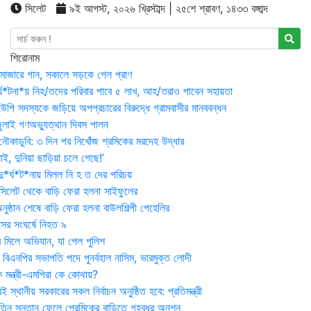
সিলেট
৯ই আগস্ট, ২০২৬ খ্রিস্টাব্দ | ২৫শে শ্রাবণ, ১৪৩৩ বঙ্গাব্দ
শিরোনাম
মাজারে গান, সকালে সড়কে গেল প্রাণ
র্ঘ*টনা*য় নিহ/তদের পরিবার পাবে ৫ লাখ, আহ/তরাও পাবেন সহায়তা
উপি সদস্যকে জড়িয়ে অপপ্রচারের বিরুদ্ধে গ্রামবাসীর মানববন্ধন
ুলাই গণঅভ্যুত্থান দিবস পালন
নৌকাডুবি: ৩ দিন পর নিখোঁজ শ্রমিকের মরদেহ উদ্ধার
ই, দুনিয়া ছাড়িয়া চলে গেছে!’
*র্ঘ*ট*নায় মিলল নি হ ত দের পরিচয়
 সিলেট থেকে বাড়ি ফেরা হলনা সাইফুলের
ষ্ঠান শেষে বাড়ি ফেরা হলনা বাউলশিল্পী পেহেলির
সের সংঘর্ষে নিহত ৯
র মিলে অভিযান, যা পেল পুলিশ
বিএনপির সভাপতি পদে পুনর্বহাল নাসিম, ভারমুক্ত লোদী
 মন্ত্রী-এমপিরা কে কোথায়?
 স্থানীয় সরকারের সকল নির্বাচন অনুষ্ঠিত হবে: প্রতিমন্ত্রী
তিন সন্তান ফেলে প্রেমিকের বাড়িতে গৃহবধূর অনশন