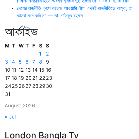
শিক্ষক-কর্মচারীর হাতে অবসর সুবিধার দুই হাজার কোটি টাকার বিশেষ বরাদ্দ
দেশের রাজনীতি ধ্বংস করেছে আওয়ামী লীগ’ এখনই রাজনীতিতে আসুক, তা
আমরা মনে করি না’ — ডা. শফিকুর রহমান
আর্কাইভ
M
T
W
T
F
S
S
1
2
3
4
5
6
7
8
9
10
11
12
13
14
15
16
17
18
19
20
21
22
23
24
25
26
27
28
29
30
31
August 2026
« Jul
London Bangla Tv