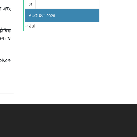
31
তি এবং
AUGUST 2026
« Jul
ংগঠনিক
দস্য ও
 তারেক