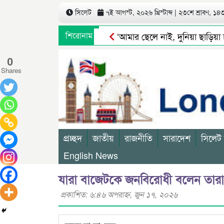
সিলেট
৭ই আগস্ট, ২০২৬ খ্রিস্টাব্দ | ২৩শে শ্রাবণ, ১৪৩৩
শিরোনাম
‘আমার ছেলে নাই, দুনিয়া ছাড়িয়া চলে
স্থানীয় সরকার নির্বাচন পাঁচ ধাপে 
0
Shares
প্রচ্ছদ
জাতীয়
রাজনীতি
সারাদেশ
সিলেট
English News
যারা বাজেটকে জনবিরোধী বলেন তারা বন্ধু
প্রকাশিত: ৬:৪৬ অপরাহ্ণ, জুন ১৭, ২০২৬