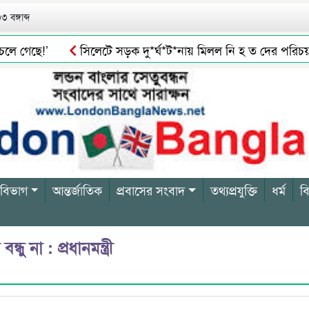
 বঙ্গাব্দ
 গেছে!’
সিলেটে সড়ক দু*র্ঘ*ট*নায় মিলল নি হ ত দের পরিচয়
করতে চায় বিএনপি
৪০ দিন জামাতে নামাজ ৩২ শিশু-কিশোরদের ২ 
 বিভাগ
আন্তর্জাতিক
প্রবাসের সংবাদ
তথ্যপ্রযুক্তি
ধর্ম
ব
 না : প্রধানমন্ত্রী