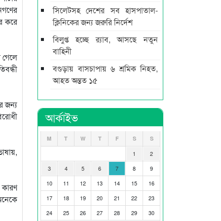
জনগণের
সিলেটসহ দেশের সব হাসপাতাল-
র করে
ক্লিনিকের জন্য জরুরি নির্দেশ
বিলুপ্ত হচ্ছে র‍্যাব, আসছে নতুন
বাহিনী
া গেলে
বগুড়ায় বাসচাপায় ৬ শ্রমিক নিহত,
িবন্ধী
আহত অন্তত ১৫
র জন্য
আর্কাইভ
বিরোধী
M
T
W
T
F
S
S
ভাষায়,
1
2
3
4
5
6
7
8
9
10
11
12
13
14
15
16
। কারণ
অনেকে
17
18
19
20
21
22
23
24
25
26
27
28
29
30