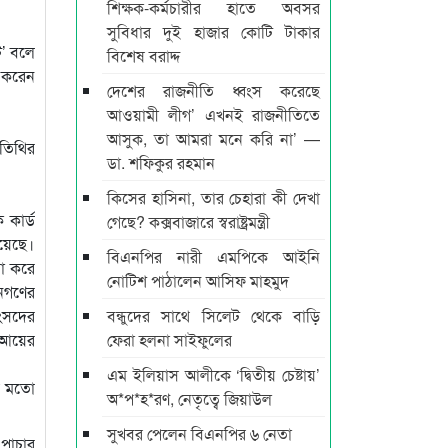
শিক্ষক-কর্মচারীর হাতে অবসর
সুবিধার দুই হাজার কোটি টাকার
ট’ বলে
বিশেষ বরাদ্দ
য করেন
দেশের রাজনীতি ধ্বংস করেছে
আওয়ামী লীগ’ এখনই রাজনীতিতে
আসুক, তা আমরা মনে করি না’ —
অতিথির
ডা. শফিকুর রহমান
কিসের হাসিনা, তার চেহারা কী দেখা
কার্ড
গেছে? কক্সবাজারে স্বরাষ্ট্রমন্ত্রী
রয়েছে।
বিএনপির নারী এমপিকে আইনি
া করে
নোটিশ পাঠালেন আসিফ মাহমুদ
জনগণের
সংসদের
বন্ধুদের সাথে সিলেট থেকে বাড়ি
্নআয়ের
ফেরা হলনা সাইফুলের
এম ইলিয়াস আলীকে ‘দ্বিতীয় চেষ্টায়’
ের মতো
অ*প*হ*রণ, নেতৃত্বে জিয়াউল
সুখবর পেলেন বিএনপির ৬ নেতা
 পাচার