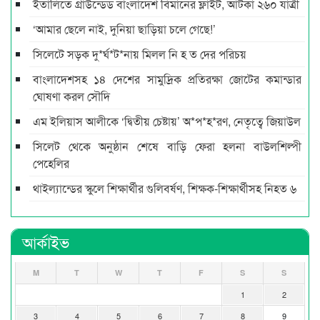
ইতালিতে গ্রাউন্ডেড বাংলাদেশ বিমানের ফ্লাইট, আটকা ২৬০ যাত্রী
‘আমার ছেলে নাই, দুনিয়া ছাড়িয়া চলে গেছে!’
সিলেটে সড়ক দু*র্ঘ*ট*নায় মিলল নি হ ত দের পরিচয়
বাংলাদেশসহ ১৪ দেশের সামুদ্রিক প্রতিরক্ষা জোটের কমান্ডার
ঘোষণা করল সৌদি
এম ইলিয়াস আলীকে ‘দ্বিতীয় চেষ্টায়’ অ*প*হ*রণ, নেতৃত্বে জিয়াউল
সিলেট থেকে অনুষ্ঠান শেষে বাড়ি ফেরা হলনা বাউলশিল্পী
পেহেলির
থাইল্যান্ডের স্কুলে শিক্ষার্থীর গুলিবর্ষণ, শিক্ষক-শিক্ষার্থীসহ নিহত ৬
আর্কাইভ
M
T
W
T
F
S
S
1
2
3
4
5
6
7
8
9