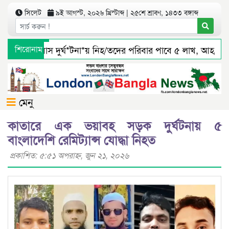
সিলেট
৯ই আগস্ট, ২০২৬ খ্রিস্টাব্দ | ২৫শে শ্রাবণ, ১৪৩৩ বঙ্গাব্দ
সিলেটে বাস দুর্ঘ*টনা*য় নিহ/তদের পরিবার পাবে ৫ লাখ, আহ/তরা
শিরোনাম
জৈন্তাপুর সারী ৩ বালু মহালে অবৈধ ভাবে বালু উত্তোলনের সত্যতা প
মেনু
কাতারে এক ভয়াবহ সড়ক দুর্ঘটনায় ৫
বাংলাদেশি রেমিট্যান্স যোদ্ধা নিহত
প্রকাশিত: ৫:৫১ অপরাহ্ণ, জুন ২১, ২০২৬