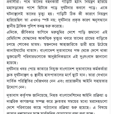
প্রবাসীরা। পথে তাদের বহনকারী গাড়িটি হঠাৎ নিয়ন্ত্রণ হারিয়ে
মহাসড়কের পাশে ছিটকে পড়ে দুর্ঘটনার কবলে পড়ে। এতে
ঘটনাস্থলেই তাদের মৃত্যু হয়। গাড়িটি ঠিক কী কারণে নিয়ন্ত্রণ
হারিয়েছিল তা এখনও স্পষ্ট নয়; দুর্ঘটনার প্রকৃত কারণ অনুসন্ধানে
স্থানীয় ট্রাফিক পুলিশ তদন্ত শুরু করেছে।
এদিকে, জীবিকার তাগিদে মরুভূমির দেশে পাড়ি জমানো এই
রেমিট্যান্স যোদ্ধাদের আকস্মিক মৃত্যুর খবরে তাদের গ্রামের বাড়িতে
চলছে শোকের মাতম। স্বজনদের আহাজারিতে ভারী হয়ে উঠেছে
কানাইঘাটের বাতাস। বাংলাদেশ দূতাবাসের পক্ষ থেকে দেশে থাকা
ভুক্তভোগী পরিবারগুলোকে আনুষ্ঠানিকভাবে এই দুঃসংবাদ জানানো
হয়েছে।
দুর্ঘটনার খবর পেয়ে কাতারে নিযুক্ত বাংলাদেশ দূতাবাসের কর্মকর্তারা
দ্রুত দুর্ঘটনাস্থল ও স্থানীয় হাসপাতালের মর্গে ছুটে যান। তারা সেখানে
সার্বিক পরিস্থিতির খোঁজখবর নেন এবং প্রয়োজনীয় আইনি সহায়তার
উদ্যোগ নেন।
দূতাবাস কর্তৃপক্ষ জানিয়েছে, নিহত বাংলাদেশিদের আইনি প্রক্রিয়া ও
দাপ্তরিক কাগজপত্র সম্পন্ন করে দ্রুততম সময়ের মধ্যে মরদেহগুলো
দেশে পরিবারের কাছে পাঠানোর প্রক্রিয়া শুরু হয়েছে। এ বিষয়ে
কাতার প্রশাসনের সঙ্গে সার্বক্ষণিক যোগাযোগ রক্ষা করা হচ্ছে।