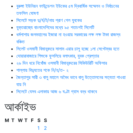
বুরুঙ্গা ইউনিয়ন ফাউন্ডেশন ইউকের ৫ম দ্বিবার্ষিক সম্মেলন ও নির্বাচনের
তফসিল ঘোষণা
সিলেটে সড়ক দু/র্ঘ/ট/নায় প্রাণ গেল যুবকের
যুক্তরাজ্যে বাংলাদেশিদের মধ্যে ৯৫ শতাংশই সিলেটি
ধর্মপাশায় জলমহালের ইজারা না হওয়ায় সরকারের লক্ষ লক্ষ টাকা রাজস্ব
বঞ্চিত
সিলেট ওসমানী বিমানবন্দরে সালাম এয়ার চালু হচ্ছে ১লা সেপ্টেম্বর হতে
দোয়ারাবাজারে শিশুকে ফুসলিয়ে বলাৎকার, যুবক গ্রেপ্তার
২৬ দিন ধরে নিখোঁজ ওসমানী বিমানবন্দরের সিকিউরিটি অফিসার
শাল্লায় বিদ্যুতের শকে নি/হ/ত- ২
জৈন্তাপুর সারী ৩ বালু মহালে অবৈধ ভাবে বালু উত্তোলনের সত্যতা পাওয়া
যায় নি
সিলেটে যেসব এলাকায় আজ ৬ ঘণ্টা গ্যাস বন্ধ থাকবে
আর্কাইভ
M
T
W
T
F
S
S
1
2