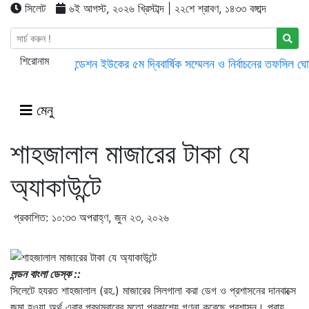
সিলেট
৬ই আগস্ট, ২০২৬ খ্রিস্টাব্দ | ২২শে শ্রাবণ, ১৪৩৩ বঙ্গাব্দ
শিরোনাম
বুরুঙ্গা ইউনিয়ন ফাউন্ডেশন ইউকের ৫ম দ্বিবার্ষিক সম্মেলন ও নির্বাচনের তফসিল ঘ
স্থানীয় সরকার নির্বাচন পাঁচ ধাপে করতে চায় বিএনপি
৪০ দিন জামাতে নামা
বাংলাদেশে এসে মার্কিন দূতের ভারতের রাষ্ট্রদূতের সঙ্গে বৈঠক কাম্য নয় বললেন বির
মেনু
শাহজালাল মাজারের টাকা যে
অ্যাকাউন্টে
প্রকাশিত: ১০:৩৩ অপরাহ্ণ, জুন ২৩, ২০২৬
লন্ডন বাংলা ডেস্ক ::
সিলেটে হযরত শাহজালাল (রহ.) মাজারের সিলগালা করা ডেগ ও প্রশাসনের দানবাক্সে
জমা হওয়া অর্থ এবার প্রথমবারের মতো প্রকাশ্যে গণনা করেছে প্রশাসন। প্রায়