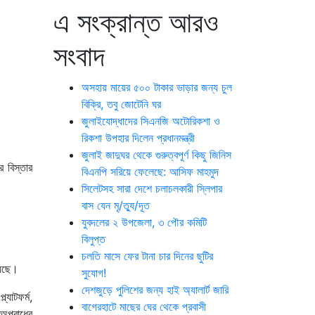
এ সংক্রান্ত আরও
সংবাদ
অসহায় মায়ের ৫০০ টাকার ভাড়ার জন্য চুল
বিক্রি, তবু জোটেনি ঘর
জুলাইযোদ্ধাদের সিএনজি অটোরিকশা ও
রিকশা উপহার দিলেন প্রধানমন্ত্রী
জুলাই জাদুঘর থেকে গুরুত্বপূর্ণ কিছু জিনিস
র বিস্তার
বিএনপি সরিয়ে ফেলেছে: আসিফ মাহমুদ
সিলেটসহ সারা দেশে চলাচলকারী স্লিপার
বাস যেন মৃ/ত্যু/দূত
যুবদলের ২ উপজেলা, ৩ পৌর কমিটি
বিলুপ্ত
চলতি মাসে ফের টানা চার দিনের ছুটির
়েছে।
সুযোগ!
দেশজুড়ে পুলিশের জন্য হাই অ্যালার্ট জারি
্যাটফর্ম,
বাগেরহাটে মাছের ঘের থেকে প্রবাসী
ল অপরাধের