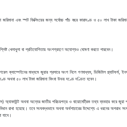
কা জরিমানা এবং স্পট ফিক্সিংয়ের জন্য সর্বোচ্চ পাঁচ বছর কারাদণ্ড ও ৫০ লাখ টাকা জরিমা
 সংশ্লিষ্ট খেলাধুলা বা প্রতিযোগিতায় অংশগ্রহণে অযোগ্যও ঘোষণা করতে পারবেন।
রেফারেল ক্যাম্পেইনের মাধ্যমে জুয়ার প্রসারে অংশ নিলে গণমাধ্যম, ডিজিটাল প্ল্যাটফর্ম, ইনফ্ল
ারাদণ্ড অথবা ৫০ লাখ টাকা জরিমানা কিংবা উভয় দণ্ডে দণ্ডিত হবেন।
ফএস) অ্যাকাউন্ট অথবা অন্যের জাতীয় পরিচয়পত্র ও বায়োমেট্রিক তথ্য ব্যবহার করে জুয়া 
 বিধান রাখা হয়েছে। তবে সংঘবদ্ধভাবে অথবা অর্থপাচারের উদ্দেশ্যে এ ধরনের অপরাধ স
রা যাবে।