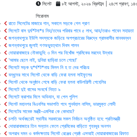
সিলেট
৮ই আগস্ট, ২০২৬ খ্রিস্টাব্দ | ২৪শে শ্রাবণ, ১৪৩৩ 
শিরোনাম
রাতে সিলেটের মাজারে গান, সকালে সড়কে গেল প্রাণ
সিলেটে বাস দুর্ঘ*টনা*য় নিহ/তদের পরিবার পাবে ৫ লাখ, আহ/তরাও পাবেন সহায়তা
জগন্নাথপুরে ইউপি সদস্যকে জড়িয়ে অপপ্রচারের বিরুদ্ধে গ্রামবাসীর মানববন্ধন
জগন্নাথপুরে জুলাই গণঅভ্যুত্থান দিবস পালন
দোয়ারাবাজারে নৌকাডুবি: ৩ দিন পর নিখোঁজ শ্রমিকের মরদেহ উদ্ধার
‘আমার ছেলে নাই, দুনিয়া ছাড়িয়া চলে গেছে!’
সিলেটে সড়ক দু*র্ঘ*ট*নায় মিলল নি হ ত দের পরিচয়
বন্ধুদের সাথে সিলেট থেকে বাড়ি ফেরা হলনা সাইফুলের
সিলেট থেকে অনুষ্ঠান শেষে বাড়ি ফেরা হলনা বাউলশিল্পী পেহেলির
সিলেটে দুই বাসের সংঘর্ষে নিহত ৯
সিলেটে ক্রাশার মিলে অভিযান, যা পেল পুলিশ
সিলেট মহানগর বিএনপির সভাপতি পদে পুনর্বহাল নাসিম, ভারমুক্ত লোদী
সিলেটের সাবেক মন্ত্রী-এমপিরা কে কোথায়?
চলতি অর্থবছরেই স্থানীয় সরকারের সকল নির্বাচন অনুষ্ঠিত হবে: প্রতিমন্ত্রী
দোয়ারাবাজারে তিন সন্তান ফেলে প্রেমিকের বাড়িতে গৃহবধূর অনশন
অপরাধ দমন ও কর্মদক্ষতায় সিলেট রেঞ্জের শ্রেষ্ঠ এসআই দোয়ারাবাজারের রিফাত