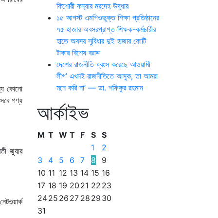
কিশোরী কন্যার মরদেহ উদ্ধার
১৫ আগস্ট এমপিওভুক্ত শিক্ষা প্রতিষ্ঠানের
৭৫ হাজার অবসরপ্রাপ্ত শিক্ষক-কর্মচারীর
হাতে অবসর সুবিধার দুই হাজার কোটি
টাকার বিশেষ বরাদ্দ
দেশের রাজনীতি ধ্বংস করেছে আওয়ামী
লীগ’ এখনই রাজনীতিতে আসুক, তা আমরা
মনে করি না’ — ডা. শফিকুর রহমান
ন্য কোনো
সেবে গণ্য
আর্কাইভ
M
T
W
T
F
S
S
1
2
তী জুয়ার
3
4
5
6
7
8
9
10
11
12
13
14
15
16
17
18
19
20
21
22
23
24
25
26
27
28
29
30
েটওয়ার্ক
31