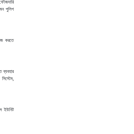
 ফৌজদারি
মন পুলিশ
রিজ করতে
ি ব্যবহার
সিস্টেম,
ন্স ইউনিট