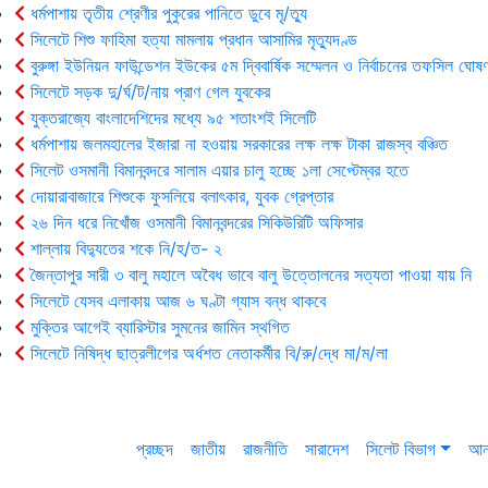
ধর্মপাশায় তৃতীয় শ্রেণীর পুকুরের পানিতে ডুবে মৃ/ত্যু
সিলেটে শিশু ফাহিমা হত্যা মামলায় প্রধান আসামির মৃত্যুদণ্ড
বুরুঙ্গা ইউনিয়ন ফাউন্ডেশন ইউকের ৫ম দ্বিবার্ষিক সম্মেলন ও নির্বাচনের তফসিল ঘোষণ
সিলেটে সড়ক দু/র্ঘ/ট/নায় প্রাণ গেল যুবকের
যুক্তরাজ্যে বাংলাদেশিদের মধ্যে ৯৫ শতাংশই সিলেটি
ধর্মপাশায় জলমহালের ইজারা না হওয়ায় সরকারের লক্ষ লক্ষ টাকা রাজস্ব বঞ্চিত
সিলেট ওসমানী বিমানবন্দরে সালাম এয়ার চালু হচ্ছে ১লা সেপ্টেম্বর হতে
দোয়ারাবাজারে শিশুকে ফুসলিয়ে বলাৎকার, যুবক গ্রেপ্তার
২৬ দিন ধরে নিখোঁজ ওসমানী বিমানবন্দরের সিকিউরিটি অফিসার
শাল্লায় বিদ্যুতের শকে নি/হ/ত- ২
জৈন্তাপুর সারী ৩ বালু মহালে অবৈধ ভাবে বালু উত্তোলনের সত্যতা পাওয়া যায় নি
সিলেটে যেসব এলাকায় আজ ৬ ঘণ্টা গ্যাস বন্ধ থাকবে
মুক্তির আগেই ব্যারিস্টার সুমনের জামিন স্থগিত
সিলেটে নিষিদ্ধ ছাত্রলীগের অর্ধশত নেতাকর্মীর বি/রু/দ্ধে মা/ম/লা
প্রচ্ছদ
জাতীয়
রাজনীতি
সারাদেশ
সিলেট বিভাগ
আন্