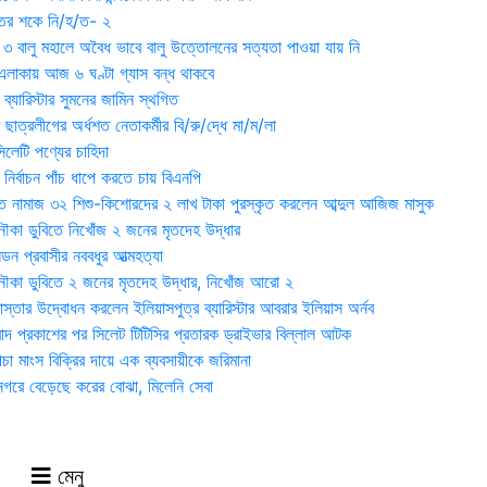
ুতের শকে নি/হ/ত- ২
ী ৩ বালু মহালে অবৈধ ভাবে বালু উত্তোলনের সত্যতা পাওয়া যায় নি
লাকায় আজ ৬ ঘণ্টা গ্যাস বন্ধ থাকবে
্যারিস্টার সুমনের জামিন স্থগিত
 ছাত্রলীগের অর্ধশত নেতাকর্মীর বি/রু/দ্ধে মা/ম/লা
েটি পণ্যের চাহিদা
নির্বাচন পাঁচ ধাপে করতে চায় বিএনপি
 নামাজ ৩২ শিশু-কিশোরদের ২ লাখ টাকা পুরস্কৃত করলেন আব্দুল আজিজ মাসুক
ৌকা ডুবিতে নিখোঁজ ২ জনের মৃতদেহ উদ্ধার
্ডন প্রবাসীর নববধুর আত্মহত্যা
ৌকা ডুবিতে ২ জনের মৃতদেহ উদ্ধার, নিখোঁজ আরো ২
্তার উদ্বোধন করলেন ইলিয়াসপুত্র ব্যারিস্টার আবরার ইলিয়াস অর্নব
াদ প্রকাশের পর সিলেট টিটিসির প্রতারক ড্রাইভার বিল্লাল আটক
া মাংস বিক্রির দায়ে এক ব্যবসায়ীকে জরিমানা
 নগরে বেড়েছে করের বোঝা, মিলেনি সেবা
মেনু