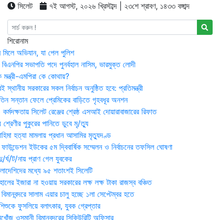
সিলেট
৭ই আগস্ট, ২০২৬ খ্রিস্টাব্দ | ২৩শে শ্রাবণ, ১৪৩৩ বঙ্গাব্দ
শিরোনাম
র মিলে অভিযান, যা পেল পুলিশ
বিএনপির সভাপতি পদে পুনর্বহাল নাসিম, ভারমুক্ত লোদী
 মন্ত্রী-এমপিরা কে কোথায়?
 স্থানীয় সরকারের সকল নির্বাচন অনুষ্ঠিত হবে: প্রতিমন্ত্রী
তিন সন্তান ফেলে প্রেমিকের বাড়িতে গৃহবধূর অনশন
্মদক্ষতায় সিলেট রেঞ্জের শ্রেষ্ঠ এসআই দোয়ারাবাজারের রিফাত
 শ্রেণীর পুকুরের পানিতে ডুবে মৃ/ত্যু
হিমা হত্যা মামলায় প্রধান আসামির মৃত্যুদণ্ড
়ন ফাউন্ডেশন ইউকের ৫ম দ্বিবার্ষিক সম্মেলন ও নির্বাচনের তফসিল ঘোষণা
র্ঘ/ট/নায় প্রাণ গেল যুবকের
াংলাদেশিদের মধ্যে ৯৫ শতাংশই সিলেটি
ালের ইজারা না হওয়ায় সরকারের লক্ষ লক্ষ টাকা রাজস্ব বঞ্চিত
িমানবন্দরে সালাম এয়ার চালু হচ্ছে ১লা সেপ্টেম্বর হতে
িশুকে ফুসলিয়ে বলাৎকার, যুবক গ্রেপ্তার
খোঁজ ওসমানী বিমানবন্দরের সিকিউরিটি অফিসার