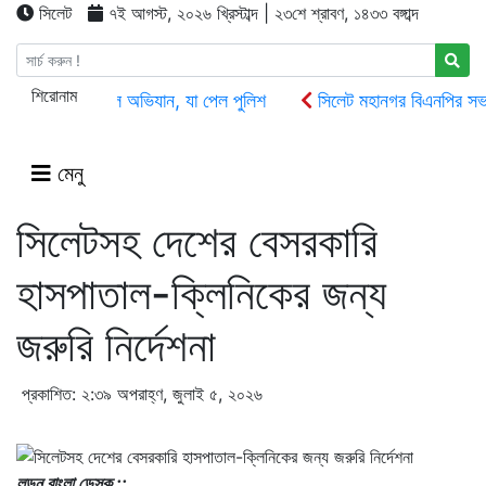
সিলেট
৭ই আগস্ট, ২০২৬ খ্রিস্টাব্দ | ২৩শে শ্রাবণ, ১৪৩৩ বঙ্গাব্দ
শিরোনাম
সিলেটে ক্রাশার মিলে অভিযান, যা পেল পুলিশ
সিলেট মহানগর বিএনপির সভাপ
সিলেট ওসমানী বিমানবন্দরে সালাম এয়ার চালু হচ্ছে ১লা সেপ্টেম্বর হতে
দোয়া
জগন্নাথপুরে নৌকা ডুবিতে ২ জনের মৃতদেহ উদ্ধার, নিখোঁজ আরো ২
ওসমা
মেনু
সিলেটসহ দেশের বেসরকারি
হাসপাতাল-ক্লিনিকের জন্য
জরুরি নির্দেশনা
প্রকাশিত: ২:৩৯ অপরাহ্ণ, জুলাই ৫, ২০২৬
লন্ডন বাংলা ডেস্ক ::