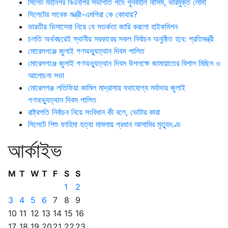
সিলেট মহানগর বিএনপির সভাপতি পদে পুনর্বহাল নাসিম, ভারমুক্ত লোদী
সিলেটের সাবেক মন্ত্রী-এমপিরা কে কোথায়?
ভারতীয় ভিসাসেবা নিয়ে যে সতর্কতা জারি করলো হাইকমিশন
চলতি অর্থবছরেই স্থানীয় সরকারের সকল নির্বাচন অনুষ্ঠিত হবে: প্রতিমন্ত্রী
মোরেলগঞ্জে জুলাই গণঅভ্যুত্থান দিবস পালিত
মোরেলগঞ্জে জুলাই গণঅভ্যুত্থান দিবস উপলক্ষে জামায়াতের বিশাল মিছিল ও
আলোচনা সভা
মোরেলগঞ্জ লতিফিয়া কামিল মাদ্রাসায় যথাযোগ্য মর্যাদায় জুলাই
গণঅভ্যুত্থান দিবস পালিত
রাষ্ট্রপতি নির্বাচন নিয়ে সংবিধান কী বলে, ভোটার কারা
সিলেটে শিশু ফাহিমা হত্যা মামলায় প্রধান আসামির মৃত্যুদণ্ড
আর্কাইভ
M
T
W
T
F
S
S
1
2
3
4
5
6
7
8
9
10
11
12
13
14
15
16
17
18
19
20
21
22
23