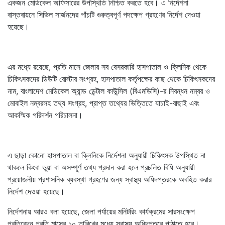
একজন মেডিকেল অফিসারের উপস্থিতি নিশ্চিত করতে হবে। এ নির্দেশনা
বাস্তবায়নে সিভিল সার্জনদের পাঁচটি গুরুত্বপূর্ণ পদক্ষেপ গ্রহণের নির্দেশ দেওয়া
হয়েছে।
এর মধ্যে রয়েছে, প্রতি মাসে জেলার সব বেসরকারি হাসপাতাল ও ক্লিনিক থেকে
চিকিৎসকদের ডিউটি রোস্টার সংগ্রহ, হাসপাতাল কর্তৃপক্ষের কাছ থেকে চিকিৎসকদের
নাম, বাংলাদেশ মেডিকেল অ্যান্ড ডেন্টাল কাউন্সিল (বিএমডিসি)-র নিবন্ধন নম্বর ও
মোবাইল নম্বরসহ তথ্য সংগ্রহ, প্রাপ্ত তথ্যের ভিত্তিতে যাচাই-বাছাই এবং
আকস্মিক পরিদর্শন পরিচালনা।
এ ছাড়া কোনো হাসপাতাল বা ক্লিনিকে নির্দেশনা অনুযায়ী চিকিৎসক উপস্থিত না
থাকলে কিংবা ভুয়া বা অসম্পূর্ণ তথ্য প্রদান করা হলে প্রচলিত বিধি অনুযায়ী
প্রয়োজনীয় প্রশাসনিক ব্যবস্থা গ্রহণের জন্য স্বাস্থ্য অধিদপ্তরকে অবহিত করার
নির্দেশ দেওয়া হয়েছে।
নির্দেশনায় আরও বলা হয়েছে, জেলা পর্যায়ের মনিটরিং কার্যক্রমের সারসংক্ষেপ
প্রতিবেদন প্রতি মাসের ১০ তারিখের মধ্যে স্বাস্থ্য অধিদপ্তরে পাঠাতে হবে।