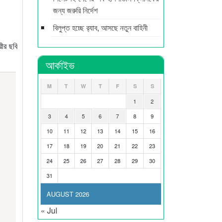
জন্য জরুরি নির্দেশ
বিলুপ্ত হচ্ছে র‍্যাব, আসছে নতুন বাহিনী
রীর ছবি
আর্কাইভ
M
T
W
T
F
S
S
1
2
3
4
5
6
7
8
9
10
11
12
13
14
15
16
17
18
19
20
21
22
23
24
25
26
27
28
29
30
31
AUGUST 2026
« Jul