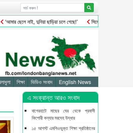
মার ছেলে নাই, দুনিয়া ছাড়িয়া চলে গেছে!’
সিলেটে সড়ক দু*র্ঘ*ট*নায় মি
েলাধুলা
শিক্ষা
ভিডিও সংবাদ
English News
এ সংক্রান্ত আরও সংবাদ
বাগেরহাটে মাছের ঘের থেকে প্রবাসী
কিশোরী কন্যার মরদেহ উদ্ধার
১৫ আগস্ট এমপিওভুক্ত শিক্ষা প্রতিষ্ঠানের