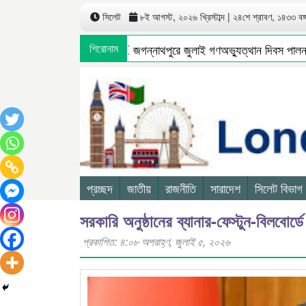
সিলেট
৮ই আগস্ট, ২০২৬ খ্রিস্টাব্দ | ২৪শে শ্রাবণ, ১৪৩৩ বঙ্গা
শিরোনাম
জগন্নাথপুরে জুলাই গণঅভ্যুত্থান দিবস পালন
প্রচ্ছদ
জাতীয়
রাজনীতি
সারাদেশ
সিলেট বিভাগ
সরকারি অনুষ্ঠানের ব্যানার-ফেস্টুন-বিলবোর্ডে 
প্রকাশিত: ৪:০৮ অপরাহ্ণ, জুলাই ৫, ২০২৬