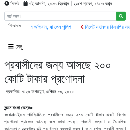
সিলেট
৭ই আগস্ট, ২০২৬ খ্রিস্টাব্দ | ২৩শে শ্রাবণ, ১৪৩৩ বঙ্গাব্দ
শিরোনাম
সিলেটে ক্রাশার মিলে অভিযান, যা পেল পুলিশ
সিলেট মহানগর বিএনপির সভাপ
সিলেট ওসমানী বিমানবন্দরে সালাম এয়ার চালু হচ্ছে ১লা সেপ্টেম্বর হতে
দোয়া
জগন্নাথপুরে নৌকা ডুবিতে ২ জনের মৃতদেহ উদ্ধার, নিখোঁজ আরো ২
ওসমা
মেনু
প্রবাসীদের জন্য আসছে ২০০
কোটি টাকার প্রণোদনা
প্রকাশিত: ৭:২৬ অপরাহ্ণ, এপ্রিল ১৩, ২০২০
লন্ডন বাংলা ডেস্কঃঃ
করোনাভাইরাস পরিস্থিতিতে প্রবাসীদের জন্য ২০০ কোটি টাকার একটি বিশেষ
প্রণোদনা প্যাকেজ আসছে বলে জানা গেছে। প্রবাসী কল্যাণ ও বৈদেশিক
কর্মসংস্থান মন্ত্রণালয় এই প্রণোদনার ব্যবস্থা করছে। জানা গেছে, প্রবাসী কল্যাণ