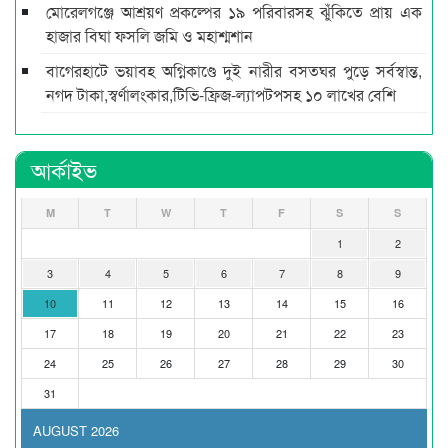
মোরেলগঞ্জে আশ্রয়ণ প্রকল্পের ১৯ পরিবারসহ ঝুঁকিতে প্রায় এক
হাজার বিঘা ফসলি জমি ও মহাশ্মশান
বাগেরহাটে ভয়াবহ অগ্নিকাণ্ডে দুই নারীর বসতঘর পুড়ে সর্বস্বান্ত,
নগদ টাকা,স্বর্ণালংকার,টিভি-ফ্রিজ-ল্যাপটপসহ ১০ লাখের বেশি
আর্কাইভ
M
T
W
T
F
S
S
1
2
3
4
5
6
7
8
9
10
11
12
13
14
15
16
17
18
19
20
21
22
23
24
25
26
27
28
29
30
31
AUGUST 2026