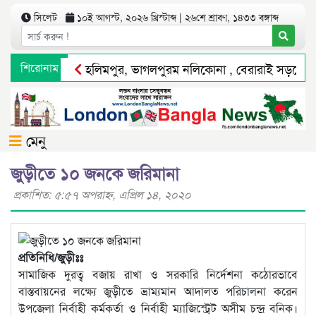
সিলেট
১০ই আগস্ট, ২০২৬ খ্রিস্টাব্দ | ২৬শে শ্রাবণ, ১৪৩৩ বঙ্গাব্দ
শিরোনাম
হলিমপুর, ভাগলপুরম নলিকোনা , বেরারাই সড়কে প্
অপরাধ দমন ও কর্মদক্ষতায় সিলেট রেঞ্জের শ্রেষ্ঠ
মেনু
জুড়ীতে ১০ জনকে জরিমানা
প্রকাশিত: ৫:৫৭ অপরাহ্ণ, এপ্রিল ১৪, ২০২০
প্রতিনিধি/জুড়ীঃঃ
সামাজিক দুরত্ব বজায় রাখা ও সরকারি নির্দেশনা কঠোরভাবে
বাস্তবায়নের লক্ষ্যে জুড়ীতে ভ্রাম্যমান আদালত পরিচালনা করেন
উপজেলা নির্বাহী কর্মকর্তা ও নির্বাহী ম্যাজিস্ট্রেট অসীম চন্দ্র বনিক।