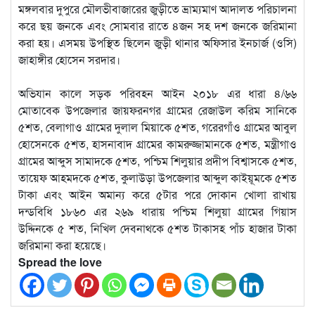
মঙ্গলবার দুপুরে মৌলভীবাজারের জুড়ীতে ভ্রাম্যমাণ আদালত পরিচালনা
করে ছয় জনকে এবং সোমবার রাতে ৪জন সহ দশ জনকে জরিমানা
করা হয়। এসময় উপস্থিত ছিলেন জুড়ী থানার অফিসার ইনচার্জ (ওসি)
জাহাঙ্গীর হোসেন সরদার।
অভিযান কালে সড়ক পরিবহন আইন ২০১৮ এর ধারা ৪/৬৬
মোতাবেক উপজেলার জায়ফরনগর গ্রামের রেজাউল করিম সানিকে
৫শত, বেলাগাও গ্রামের দুলাল মিয়াকে ৫শত, গরেরগাঁও গ্রামের আবুল
হোসেনকে ৫শত, হাসনাবাদ গ্রামের কামরুজ্জামানকে ৫শত, মন্ত্রীগাও
গ্রামের আব্দুস সামাদকে ৫শত, পশ্চিম শিলুয়ার প্রদীপ বিশ্বাসকে ৫শত,
তায়েফ আহমদকে ৫শত, কুলাউড়া উপজেলার আব্দুল কাইয়ূমকে ৫শত
টাকা এবং আইন অমান্য করে ৫টার পরে দোকান খোলা রাখায়
দন্ডবিধি ১৮৬০ এর ২৬৯ ধারায় পশ্চিম শিলুয়া গ্রামের গিয়াস
উদ্দিনকে ৫ শত, নিখিল দেবনাথকে ৫শত টাকাসহ পাঁচ হাজার টাকা
জরিমানা করা হয়েছে।
Spread the love