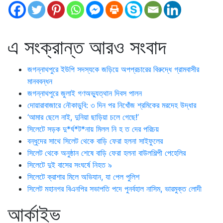
এ সংক্রান্ত আরও সংবাদ
জগন্নাথপুরে ইউপি সদস্যকে জড়িয়ে অপপ্রচারের বিরুদ্ধে গ্রামবাসীর
মানববন্ধন
জগন্নাথপুরে জুলাই গণঅভ্যুত্থান দিবস পালন
দোয়ারাবাজারে নৌকাডুবি: ৩ দিন পর নিখোঁজ শ্রমিকের মরদেহ উদ্ধার
‘আমার ছেলে নাই, দুনিয়া ছাড়িয়া চলে গেছে!’
সিলেটে সড়ক দু*র্ঘ*ট*নায় মিলল নি হ ত দের পরিচয়
বন্ধুদের সাথে সিলেট থেকে বাড়ি ফেরা হলনা সাইফুলের
সিলেট থেকে অনুষ্ঠান শেষে বাড়ি ফেরা হলনা বাউলশিল্পী পেহেলির
সিলেটে দুই বাসের সংঘর্ষে নিহত ৯
সিলেটে ক্রাশার মিলে অভিযান, যা পেল পুলিশ
সিলেট মহানগর বিএনপির সভাপতি পদে পুনর্বহাল নাসিম, ভারমুক্ত লোদী
আর্কাইভ