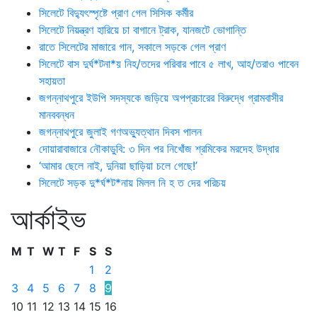
সিলেটে বিদ্যুৎস্পৃষ্টে প্রাণ গেল সিসিক কর্মীর
সিলেটে নিয়ন্ত্রণ হারিয়ে চা বাগানে ট্রাক, যানজটে ভোগান্তি
রাতে সিলেটের মাজারে গান, সকালে সড়কে গেল প্রাণ
সিলেটে বাস দুর্ঘ*টনা*য় নিহ/তদের পরিবার পাবে ৫ লাখ, আহ/তরাও পাবেন
সহায়তা
জগন্নাথপুরে ইউপি সদস্যকে জড়িয়ে অপপ্রচারের বিরুদ্ধে গ্রামবাসীর
মানববন্ধন
জগন্নাথপুরে জুলাই গণঅভ্যুত্থান দিবস পালন
দোয়ারাবাজারে নৌকাডুবি: ৩ দিন পর নিখোঁজ শ্রমিকের মরদেহ উদ্ধার
‘আমার ছেলে নাই, দুনিয়া ছাড়িয়া চলে গেছে!’
সিলেটে সড়ক দু*র্ঘ*ট*নায় মিলল নি হ ত দের পরিচয়
আর্কাইভ
M
T
W
T
F
S
S
1
2
3
4
5
6
7
8
9
10
11
12
13
14
15
16