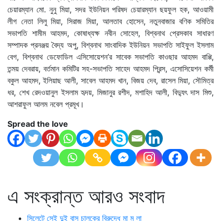
চেয়ারম্যান মো. নুনু মিয়া, সদর ইউনিয়ন পরিষদ চেয়ারম্যান ছয়ফুল হক, আওয়ামী
লীগ নেতা লিলু মিয়া, সিরাজ মিয়া, আলতাব হোসেন, নতুনবাজার বণিক সমিতির
সভাপতি শামীম আহমদ, কোষাধ্যক্ষ নবীন সোহেল, বিশ্বনাথ প্রেসকাব সাধারণ
সম্পাদক প্রনঞ্জয় বৈদ্য অপু, বিশ্বনাথ সাংবাদিক ইউনিয়ন সভাপতি সাইফুল ইসলাম
বেগ, বিশ্বনাথ ডেফোডিল এসিসোয়েশন’র সাবেক সভাপতি কাওছার আহমদ বাপ্পি,
তন্ময় দেবরায়, বর্তমান কমিটির সহ-সভাপতি সাহেদ আহমদ প্রিন্স, এসোসিয়েশন কর্মী
বকুল আহমদ, ইলিয়াছ আলী, সাবেল আহমদ খান, বিজয় দেব, রাসেল মিয়া, সৌমিত্র
ধর, শেখ রেদওয়ানুল ইসলাম হৃদয়, মিজানুর রশীদ, মশাহিদ আলী, বিদ্যুৎ দাস মিশু,
আশরাফুল আলম নবেল প্রমূখ।
Spread the love
এ সংক্রান্ত আরও সংবাদ
সিলেটে সেই দুই বাস চালকের বিরুদ্ধে মা ম লা