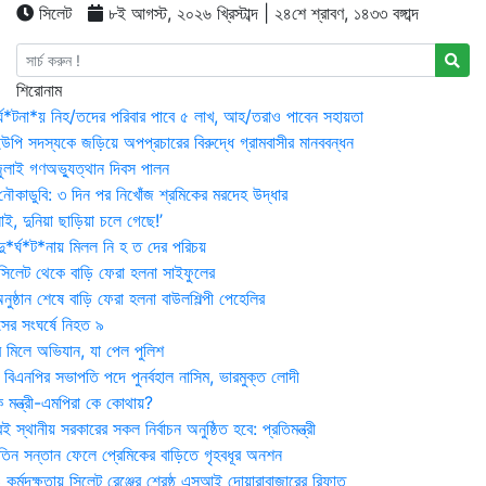
সিলেট
৮ই আগস্ট, ২০২৬ খ্রিস্টাব্দ | ২৪শে শ্রাবণ, ১৪৩৩ বঙ্গাব্দ
শিরোনাম
র্ঘ*টনা*য় নিহ/তদের পরিবার পাবে ৫ লাখ, আহ/তরাও পাবেন সহায়তা
উপি সদস্যকে জড়িয়ে অপপ্রচারের বিরুদ্ধে গ্রামবাসীর মানববন্ধন
ুলাই গণঅভ্যুত্থান দিবস পালন
নৌকাডুবি: ৩ দিন পর নিখোঁজ শ্রমিকের মরদেহ উদ্ধার
ই, দুনিয়া ছাড়িয়া চলে গেছে!’
*র্ঘ*ট*নায় মিলল নি হ ত দের পরিচয়
 সিলেট থেকে বাড়ি ফেরা হলনা সাইফুলের
ষ্ঠান শেষে বাড়ি ফেরা হলনা বাউলশিল্পী পেহেলির
সের সংঘর্ষে নিহত ৯
র মিলে অভিযান, যা পেল পুলিশ
বিএনপির সভাপতি পদে পুনর্বহাল নাসিম, ভারমুক্ত লোদী
 মন্ত্রী-এমপিরা কে কোথায়?
 স্থানীয় সরকারের সকল নির্বাচন অনুষ্ঠিত হবে: প্রতিমন্ত্রী
তিন সন্তান ফেলে প্রেমিকের বাড়িতে গৃহবধূর অনশন
্মদক্ষতায় সিলেট রেঞ্জের শ্রেষ্ঠ এসআই দোয়ারাবাজারের রিফাত