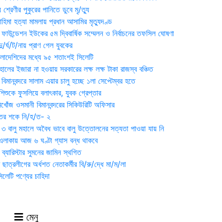
 শ্রেণীর পুকুরের পানিতে ডুবে মৃ/ত্যু
হিমা হত্যা মামলায় প্রধান আসামির মৃত্যুদণ্ড
়ন ফাউন্ডেশন ইউকের ৫ম দ্বিবার্ষিক সম্মেলন ও নির্বাচনের তফসিল ঘোষণা
র্ঘ/ট/নায় প্রাণ গেল যুবকের
াংলাদেশিদের মধ্যে ৯৫ শতাংশই সিলেটি
ালের ইজারা না হওয়ায় সরকারের লক্ষ লক্ষ টাকা রাজস্ব বঞ্চিত
িমানবন্দরে সালাম এয়ার চালু হচ্ছে ১লা সেপ্টেম্বর হতে
িশুকে ফুসলিয়ে বলাৎকার, যুবক গ্রেপ্তার
খোঁজ ওসমানী বিমানবন্দরের সিকিউরিটি অফিসার
ুতের শকে নি/হ/ত- ২
ী ৩ বালু মহালে অবৈধ ভাবে বালু উত্তোলনের সত্যতা পাওয়া যায় নি
লাকায় আজ ৬ ঘণ্টা গ্যাস বন্ধ থাকবে
্যারিস্টার সুমনের জামিন স্থগিত
 ছাত্রলীগের অর্ধশত নেতাকর্মীর বি/রু/দ্ধে মা/ম/লা
েটি পণ্যের চাহিদা
মেনু