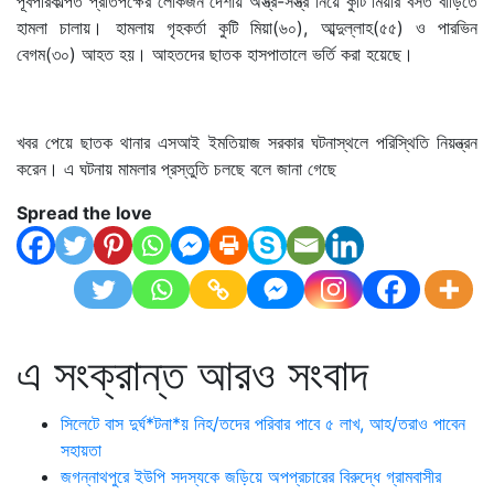
পূর্বপরিকল্পিত প্রতিপক্ষের লোকজন দেশীয় অস্ত্র-সস্ত্র নিয়ে কুটি মিয়ার বসত বাড়িতে
হামলা চালায়। হামলায় গৃহকর্তা কুটি মিয়া(৬০), আব্দুল্লাহ(৫৫) ও পারভিন
বেগম(৩০) আহত হয়। আহতদের ছাতক হাসপাতালে ভর্তি করা হয়েছে।
খবর পেয়ে ছাতক থানার এসআই ইমতিয়াজ সরকার ঘটনাস্থলে পরিস্থিতি নিয়ন্ত্রন
করেন। এ ঘটনায় মামলার প্রস্তুতি চলছে বলে জানা গেছে
Spread the love
এ সংক্রান্ত আরও সংবাদ
সিলেটে বাস দুর্ঘ*টনা*য় নিহ/তদের পরিবার পাবে ৫ লাখ, আহ/তরাও পাবেন
সহায়তা
জগন্নাথপুরে ইউপি সদস্যকে জড়িয়ে অপপ্রচারের বিরুদ্ধে গ্রামবাসীর