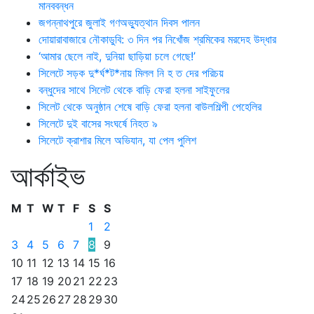
মানববন্ধন
জগন্নাথপুরে জুলাই গণঅভ্যুত্থান দিবস পালন
দোয়ারাবাজারে নৌকাডুবি: ৩ দিন পর নিখোঁজ শ্রমিকের মরদেহ উদ্ধার
‘আমার ছেলে নাই, দুনিয়া ছাড়িয়া চলে গেছে!’
সিলেটে সড়ক দু*র্ঘ*ট*নায় মিলল নি হ ত দের পরিচয়
বন্ধুদের সাথে সিলেট থেকে বাড়ি ফেরা হলনা সাইফুলের
সিলেট থেকে অনুষ্ঠান শেষে বাড়ি ফেরা হলনা বাউলশিল্পী পেহেলির
সিলেটে দুই বাসের সংঘর্ষে নিহত ৯
সিলেটে ক্রাশার মিলে অভিযান, যা পেল পুলিশ
আর্কাইভ
M
T
W
T
F
S
S
1
2
3
4
5
6
7
8
9
10
11
12
13
14
15
16
17
18
19
20
21
22
23
24
25
26
27
28
29
30