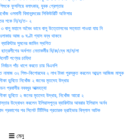
িশুকে ফুসলিয়ে বলাৎকার, যুবক গ্রেপ্তার
খোঁজ ওসমানী বিমানবন্দরের সিকিউরিটি অফিসার
ুতের শকে নি/হ/ত- ২
ী ৩ বালু মহালে অবৈধ ভাবে বালু উত্তোলনের সত্যতা পাওয়া যায় নি
লাকায় আজ ৬ ঘণ্টা গ্যাস বন্ধ থাকবে
্যারিস্টার সুমনের জামিন স্থগিত
 ছাত্রলীগের অর্ধশত নেতাকর্মীর বি/রু/দ্ধে মা/ম/লা
েটি পণ্যের চাহিদা
নির্বাচন পাঁচ ধাপে করতে চায় বিএনপি
 নামাজ ৩২ শিশু-কিশোরদের ২ লাখ টাকা পুরস্কৃত করলেন আব্দুল আজিজ মাসুক
ৌকা ডুবিতে নিখোঁজ ২ জনের মৃতদেহ উদ্ধার
্ডন প্রবাসীর নববধুর আত্মহত্যা
ৌকা ডুবিতে ২ জনের মৃতদেহ উদ্ধার, নিখোঁজ আরো ২
্তার উদ্বোধন করলেন ইলিয়াসপুত্র ব্যারিস্টার আবরার ইলিয়াস অর্নব
াদ প্রকাশের পর সিলেট টিটিসির প্রতারক ড্রাইভার বিল্লাল আটক
মেনু