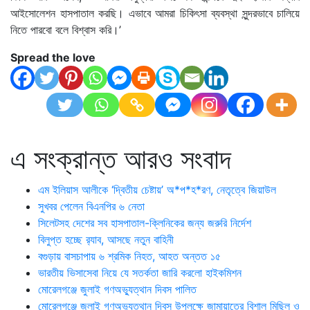
আইসোলেশন হাসপাতাল করছি। এভাবে আমরা চিকিৎসা ব্যবস্থা সুন্দরভাবে চালিয়ে
নিতে পারবো বলে বিশ্বাস করি।’
Spread the love
এ সংক্রান্ত আরও সংবাদ
এম ইলিয়াস আলীকে ‘দ্বিতীয় চেষ্টায়’ অ*প*হ*রণ, নেতৃত্বে জিয়াউল
সুখবর পেলেন বিএনপির ৬ নেতা
সিলেটসহ দেশের সব হাসপাতাল-ক্লিনিকের জন্য জরুরি নির্দেশ
বিলুপ্ত হচ্ছে র‍্যাব, আসছে নতুন বাহিনী
বগুড়ায় বাসচাপায় ৬ শ্রমিক নিহত, আহত অন্তত ১৫
ভারতীয় ভিসাসেবা নিয়ে যে সতর্কতা জারি করলো হাইকমিশন
মোরেলগঞ্জে জুলাই গণঅভ্যুত্থান দিবস পালিত
মোরেলগঞ্জে জুলাই গণঅভ্যুত্থান দিবস উপলক্ষে জামায়াতের বিশাল মিছিল ও