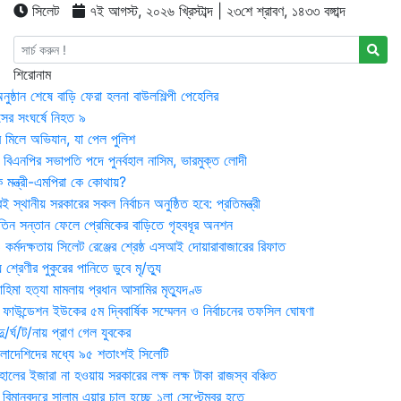
সিলেট
৭ই আগস্ট, ২০২৬ খ্রিস্টাব্দ | ২৩শে শ্রাবণ, ১৪৩৩ বঙ্গাব্দ
শিরোনাম
ষ্ঠান শেষে বাড়ি ফেরা হলনা বাউলশিল্পী পেহেলির
সের সংঘর্ষে নিহত ৯
র মিলে অভিযান, যা পেল পুলিশ
বিএনপির সভাপতি পদে পুনর্বহাল নাসিম, ভারমুক্ত লোদী
 মন্ত্রী-এমপিরা কে কোথায়?
 স্থানীয় সরকারের সকল নির্বাচন অনুষ্ঠিত হবে: প্রতিমন্ত্রী
তিন সন্তান ফেলে প্রেমিকের বাড়িতে গৃহবধূর অনশন
্মদক্ষতায় সিলেট রেঞ্জের শ্রেষ্ঠ এসআই দোয়ারাবাজারের রিফাত
 শ্রেণীর পুকুরের পানিতে ডুবে মৃ/ত্যু
হিমা হত্যা মামলায় প্রধান আসামির মৃত্যুদণ্ড
়ন ফাউন্ডেশন ইউকের ৫ম দ্বিবার্ষিক সম্মেলন ও নির্বাচনের তফসিল ঘোষণা
র্ঘ/ট/নায় প্রাণ গেল যুবকের
াংলাদেশিদের মধ্যে ৯৫ শতাংশই সিলেটি
ালের ইজারা না হওয়ায় সরকারের লক্ষ লক্ষ টাকা রাজস্ব বঞ্চিত
িমানবন্দরে সালাম এয়ার চালু হচ্ছে ১লা সেপ্টেম্বর হতে