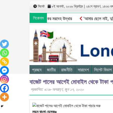
সিলেট
৮ই আগস্ট, ২০২৬ খ্রিস্টাব্দ | ২৪শে শ্রাবণ, ১৪৩৩ বঙ্গা
ডুবি: ৩ দিন পর নিখোঁজ শ্রমিকের মরদেহ উদ্ধার
শিরোনাম
‘আমার ছেলে নাই, দুনিয়া
প্রচ্ছদ
জাতীয়
রাজনীতি
সারাদেশ
সিলেট বিভাগ
বাজেট পাসের আগেই মোবাইল থেকে টাকা পা
প্রকাশিত: ৬:৩৮ অপরাহ্ণ, জুন ১৭, ২০২০
লন্ডন বাংলা ডেস্কঃঃ