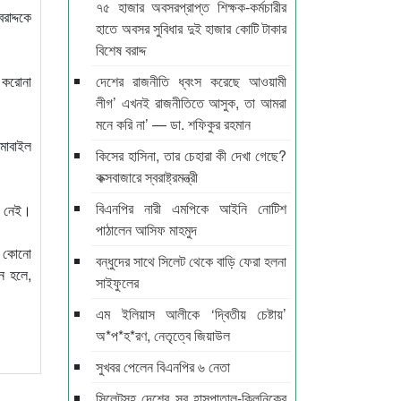
৭৫ হাজার অবসরপ্রাপ্ত শিক্ষক-কর্মচারীর
রাদ্দকে
হাতে অবসর সুবিধার দুই হাজার কোটি টাকার
বিশেষ বরাদ্দ
 করোনা
দেশের রাজনীতি ধ্বংস করেছে আওয়ামী
লীগ’ এখনই রাজনীতিতে আসুক, তা আমরা
মনে করি না’ — ডা. শফিকুর রহমান
 মোবাইল
কিসের হাসিনা, তার চেহারা কী দেখা গেছে?
কক্সবাজারে স্বরাষ্ট্রমন্ত্রী
বিএনপির নারী এমপিকে আইনি নোটিশ
ন নেই।
পাঠালেন আসিফ মাহমুদ
টে কোনো
বন্ধুদের সাথে সিলেট থেকে বাড়ি ফেরা হলনা
চন হলে,
সাইফুলের
এম ইলিয়াস আলীকে ‘দ্বিতীয় চেষ্টায়’
অ*প*হ*রণ, নেতৃত্বে জিয়াউল
সুখবর পেলেন বিএনপির ৬ নেতা
সিলেটসহ দেশের সব হাসপাতাল-ক্লিনিকের