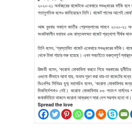
২০২০-২১ অর্থবছরের বাজেটকে একেবারে শুভঙ্করের ফাঁকি বলে মন্ত
গতানুগতিক বলেও জানিয়েছেন তিনি। বাজেট পাসের আগেই মোবাইল
আজ বুধবার সকালে জাতীয় প্রেসক্লাবের সামনে ২০২০-২১ অর্থব
সংকটকালীন যথাযথ এবং বাস্তবসম্মত বাজেট প্রত্যাশা শীর্ষক ম
তিনি বলেন, ‘প্রস্তাবিত বাজেট একেবারে শুভঙ্করের ফাঁকি। বা
থেকে টাকা পাচার শুরু হয়েছে। এখন সবচাইতে গুরুত্বপূর্ণ স্বাস্
রিজভী বলেন, ‘করোনা মোকাবিলা করতে গিয়ে সরকারের দুর্নীতি
এগুলো কীভাবে আনা যায়, অভাব পূরণ করা যায়-তা বাজেটের মধ্যে
বিএনপির সিনিয়র যুগ্ম মহাসচিব বলেন, ‘করোনা মোকাবিলার জন
দিকনির্দেশনাও নেই। করোনা মোকাবিলায় ৮৬ শতাংশ নার্সদের প্র
জবাবদিহিতা থাকলে করোনা আক্রমণে সারা দেশ সয়লাব হতো না।
Spread the love