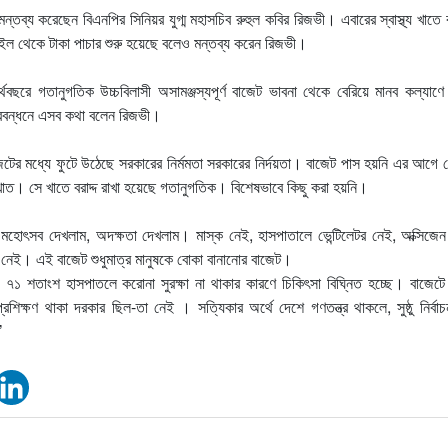
ব্য করেছেন বিএনপির সিনিয়র যুগ্ম মহাসচিব রুহুল কবির রিজভী। এবারের স্বাস্থ্য খাতে ব
 থেকে টাকা পাচার শুরু হয়েছে বলেও মন্তব্য করেন রিজভী।
ছরে গতানুগতিক উচ্চবিলাসী অসামঞ্জস্যপূর্ণ বাজেট ভাবনা থেকে বেরিয়ে মানব কল্যাণে
ানববন্ধনে এসব কথা বলেন রিজভী।
জেটের মধ্যে ফুটে উঠেছে সরকারের নির্মমতা সরকারের নির্দয়তা। বাজেট পাস হয়নি এর আগে
থ্যখাত। সে খাতে বরাদ্দ রাখা হয়েছে গতানুগতিক। বিশেষভাবে কিছু করা হয়নি।
র মহোৎসব দেখলাম, অদক্ষতা দেখলাম। মাস্ক নেই, হাসপাতালে ভেন্টিলেটর নেই, অক্সিজে
 নেই। এই বাজেট শুধুমাত্র মানুষকে বোকা বানানোর বাজেট।
্য ৭১ শতাংশ হাসপাতলে করোনা সুরক্ষা না থাকার কারণে চিকিৎসা বিঘ্নিত হচ্ছে। বাজে
শিক্ষণ থাকা দরকার ছিল-তা নেই । সত্যিকার অর্থে দেশে গণতন্ত্র থাকলে, সুষ্ঠু নির্বা
’