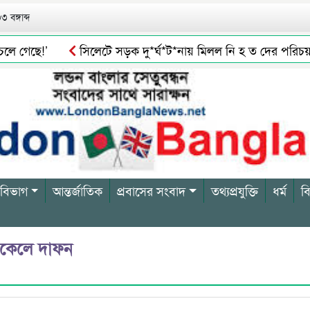
 বঙ্গাব্দ
ে গেছে!’
সিলেটে সড়ক দু*র্ঘ*ট*নায় মিলল নি হ ত দের পরিচয়
করতে চায় বিএনপি
৪০ দিন জামাতে নামাজ ৩২ শিশু-কিশোরদের ২ 
 বিভাগ
আন্তর্জাতিক
প্রবাসের সংবাদ
তথ্যপ্রযুক্তি
ধর্ম
ব
 বিকেলে দাফন