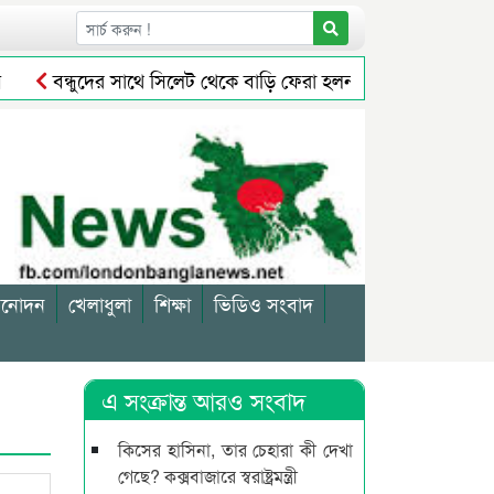
বন্ধুদের সাথে সিলেট থেকে বাড়ি ফেরা হলনা সাইফুলের
সিলে
লাখ টাকা পুরস্কৃত করলেন আব্দুল আজিজ মাসুক
জগন্নাথপুরে ন
িনোদন
খেলাধুলা
শিক্ষা
ভিডিও সংবাদ
এ সংক্রান্ত আরও সংবাদ
কিসের হাসিনা, তার চেহারা কী দেখা
গেছে? কক্সবাজারে স্বরাষ্ট্রমন্ত্রী