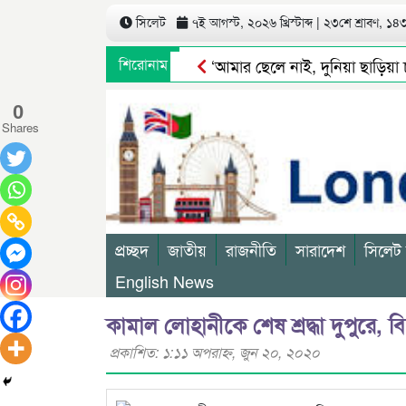
সিলেট
৭ই আগস্ট, ২০২৬ খ্রিস্টাব্দ | ২৩শে শ্রাবণ, ১৪৩৩
শিরোনাম
‘আমার ছেলে নাই, দুনিয়া ছাড়িয়া চল
স্থানীয় সরকার নির্বাচন পাঁচ ধাপে 
0
Shares
প্রচ্ছদ
জাতীয়
রাজনীতি
সারাদেশ
সিলেট
English News
কামাল লোহানীকে শেষ শ্রদ্ধা দুপুরে,
প্রকাশিত: ১:১১ অপরাহ্ণ, জুন ২০, ২০২০