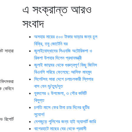
এ সংক্রান্ত আরও
সংবাদ
অসহায় মায়ের ৫০০ টাকার ভাড়ার জন্য চুল
বিক্রি, তবু জোটেনি ঘর
েট সাহারা
জুলাইযোদ্ধাদের সিএনজি অটোরিকশা ও
রিকশা উপহার দিলেন প্রধানমন্ত্রী
জুলাই জাদুঘর থেকে গুরুত্বপূর্ণ কিছু জিনিস
বিএনপি সরিয়ে ফেলেছে: আসিফ মাহমুদ
সিলেটসহ সারা দেশে চলাচলকারী স্লিপার
িকিৎসকরা
বাস যেন মৃ/ত্যু/দূত
ে কেবিনে
যুবদলের ২ উপজেলা, ৩ পৌর কমিটি
বিলুপ্ত
চলতি মাসে ফের টানা চার দিনের ছুটির
সুযোগ!
 রিপোর্ট
দেশজুড়ে পুলিশের জন্য হাই অ্যালার্ট জারি
বাগেরহাটে মাছের ঘের থেকে প্রবাসী