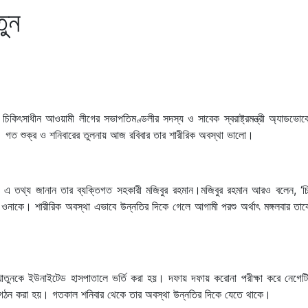
তুন
িকিৎসাধীন আওয়ামী লীগের সভাপতিমণ্ডলীর সদস্য ও সাবেক স্বরাষ্ট্রমন্ত্রী অ্যাডভোক
 গত শুক্র ও শনিবারের তুলনায় আজ রবিবার তার শারীরিক অবস্থা ভালো।
িয়ে এ তথ্য জানান তার ব্যক্তিগত সহকারী মজিবুর রহমান।মজিবুর রহমান আরও বলেন, ‘চ
ওনাকে। শারীরিক অবস্থা এভাবে উন্নতির দিকে গেলে আগামী পরশু অর্থাৎ মঙ্গলবার তাক
াতুনকে ইউনাইটেড হাসপাতালে ভর্তি করা হয়। দফায় দফায় করোনা পরীক্ষা করে নেগেটিভ
ড গঠন করা হয়। গতকাল শনিবার থেকে তার অবস্থা উন্নতির দিকে যেতে থাকে।