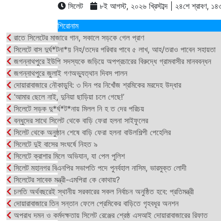
সিলেট
৮ই আগস্ট, ২০২৬ খ্রিস্টাব্দ | ২৪শে শ্রাবণ, ১৪৩৩ 
শিরোনাম
রাতে সিলেটের মাজারে গান, সকালে সড়কে গেল প্রাণ
সিলেটে বাস দুর্ঘ*টনা*য় নিহ/তদের পরিবার পাবে ৫ লাখ, আহ/তরাও পাবেন সহায়তা
জগন্নাথপুরে ইউপি সদস্যকে জড়িয়ে অপপ্রচারের বিরুদ্ধে গ্রামবাসীর মানববন্ধন
জগন্নাথপুরে জুলাই গণঅভ্যুত্থান দিবস পালন
দোয়ারাবাজারে নৌকাডুবি: ৩ দিন পর নিখোঁজ শ্রমিকের মরদেহ উদ্ধার
‘আমার ছেলে নাই, দুনিয়া ছাড়িয়া চলে গেছে!’
সিলেটে সড়ক দু*র্ঘ*ট*নায় মিলল নি হ ত দের পরিচয়
বন্ধুদের সাথে সিলেট থেকে বাড়ি ফেরা হলনা সাইফুলের
সিলেট থেকে অনুষ্ঠান শেষে বাড়ি ফেরা হলনা বাউলশিল্পী পেহেলির
সিলেটে দুই বাসের সংঘর্ষে নিহত ৯
সিলেটে ক্রাশার মিলে অভিযান, যা পেল পুলিশ
সিলেট মহানগর বিএনপির সভাপতি পদে পুনর্বহাল নাসিম, ভারমুক্ত লোদী
সিলেটের সাবেক মন্ত্রী-এমপিরা কে কোথায়?
চলতি অর্থবছরেই স্থানীয় সরকারের সকল নির্বাচন অনুষ্ঠিত হবে: প্রতিমন্ত্রী
দোয়ারাবাজারে তিন সন্তান ফেলে প্রেমিকের বাড়িতে গৃহবধূর অনশন
অপরাধ দমন ও কর্মদক্ষতায় সিলেট রেঞ্জের শ্রেষ্ঠ এসআই দোয়ারাবাজারের রিফাত