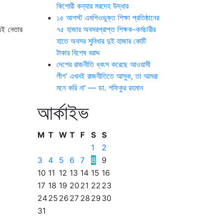
কিশোরী কন্যার মরদেহ উদ্ধার
১৫ আগস্ট এমপিওভুক্ত শিক্ষা প্রতিষ্ঠানের
 এই নেতার
৭৫ হাজার অবসরপ্রাপ্ত শিক্ষক-কর্মচারীর
হাতে অবসর সুবিধার দুই হাজার কোটি
টাকার বিশেষ বরাদ্দ
দেশের রাজনীতি ধ্বংস করেছে আওয়ামী
লীগ’ এখনই রাজনীতিতে আসুক, তা আমরা
মনে করি না’ — ডা. শফিকুর রহমান
আর্কাইভ
M
T
W
T
F
S
S
1
2
3
4
5
6
7
8
9
10
11
12
13
14
15
16
17
18
19
20
21
22
23
24
25
26
27
28
29
30
31