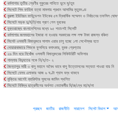
ধর্মপাশায় তৃতীয় শ্রেণীর পুকুরের পানিতে ডুবে মৃ/ত্যু
সিলেটে শিশু ফাহিমা হত্যা মামলায় প্রধান আসামির মৃত্যুদণ্ড
বুরুঙ্গা ইউনিয়ন ফাউন্ডেশন ইউকের ৫ম দ্বিবার্ষিক সম্মেলন ও নির্বাচনের তফসিল ঘোষণ
সিলেটে সড়ক দু/র্ঘ/ট/নায় প্রাণ গেল যুবকের
যুক্তরাজ্যে বাংলাদেশিদের মধ্যে ৯৫ শতাংশই সিলেটি
ধর্মপাশায় জলমহালের ইজারা না হওয়ায় সরকারের লক্ষ লক্ষ টাকা রাজস্ব বঞ্চিত
সিলেট ওসমানী বিমানবন্দরে সালাম এয়ার চালু হচ্ছে ১লা সেপ্টেম্বর হতে
দোয়ারাবাজারে শিশুকে ফুসলিয়ে বলাৎকার, যুবক গ্রেপ্তার
২৬ দিন ধরে নিখোঁজ ওসমানী বিমানবন্দরের সিকিউরিটি অফিসার
শাল্লায় বিদ্যুতের শকে নি/হ/ত- ২
জৈন্তাপুর সারী ৩ বালু মহালে অবৈধ ভাবে বালু উত্তোলনের সত্যতা পাওয়া যায় নি
সিলেটে যেসব এলাকায় আজ ৬ ঘণ্টা গ্যাস বন্ধ থাকবে
মুক্তির আগেই ব্যারিস্টার সুমনের জামিন স্থগিত
সিলেটে নিষিদ্ধ ছাত্রলীগের অর্ধশত নেতাকর্মীর বি/রু/দ্ধে মা/ম/লা
প্রচ্ছদ
জাতীয়
রাজনীতি
সারাদেশ
সিলেট বিভাগ
আন্