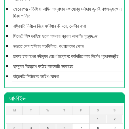
মোরেলগঞ্জ লতিফিয়া কামিল মাদ্রাসায় যথাযোগ্য মর্যাদায় জুলাই গণঅভ্যুত্থান
দিবস পালিত
রাষ্ট্রপতি নির্বাচন নিয়ে সংবিধান কী বলে, ভোটার কারা
সিলেটে শিশু ফাহিমা হত্যা মামলায় প্রধান আসামির মৃত্যুদণ্ড
ভারতে শেখ হাসিনার মতবিনিময়, বাংলাদেশের ক্ষোভ
ঢাকার চারপাশের নদীদূষণ রোধে উদ্যোগ: কর্মপরিকল্পনার নির্দেশ প্রধানমন্ত্রীর
শব্দদূষণ নিয়ন্ত্রণে কঠোর নজরদারি সরকারের
রাষ্ট্রপতি নির্বাচনের তারিখ ঘোষণা
আর্কাইভ
M
T
W
T
F
S
S
1
2
3
4
5
6
7
8
9