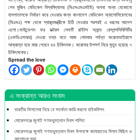
শেখ মুজিব মেডিকেল বিশ্ববিদ্যালয় (বিএসএমএমইউ) অথবা অন্য যেকোনো
হাসপাতালকে নির্ধারণ করে দেওয়ার জন্য বাংলাদেশ মেডিকেল অ্যাসোসিয়েশনের
(বিএমএ) পক্ষ থেকে স্বাস্থ্যমন্ত্রীকে চিঠি দেওয়ার পরপরই এ ধরনের আদেশ
এলো।ফাউন্ডেশন ফর ডক্টরস সেফটি রাইটস অ্যান্ড রেসপন্সসিবিলিটির
(এফডিএসআর) দেওয়া তথ্য মতে আজ সোমবার পর্যন্ত করোনাভাইরাসে
আক্রান্ত হয়ে মারা গেছেন ৪৪ চিকিৎসক। করোনার উপসর্গ নিয়ে মৃত্যু হয়েছে ৭
চিকিৎসকের।
Spread the love
এ সংক্রান্ত আরও সংবাদ
ভারতীয় ভিসাসেবা নিয়ে যে সতর্কতা জারি করলো হাইকমিশন
মোরেলগঞ্জে জুলাই গণঅভ্যুত্থান দিবস পালিত
মোরেলগঞ্জে জুলাই গণঅভ্যুত্থান দিবস উপলক্ষে জামায়াতের বিশাল মিছিল ও
আলোচনা সভা