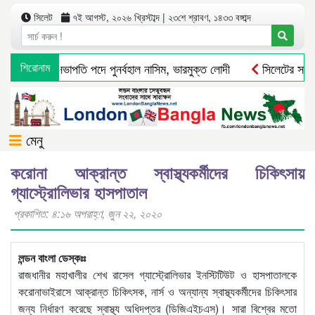
সিলেট
৭ই আগস্ট, ২০২৬ খ্রিস্টাব্দ | ২৩শে শ্রাবণ, ১৪৩৩ বঙ্গাব্দ
র বিএনপির সভাপতি পদে পুনর্বহাল নাসিম, ভারমুক্ত লোদী
শিরোনাম
সিলেটের সাবেক 
মেনু
করোনা আক্রান্ত স্বাস্থ্যকর্মীদের চিকিৎসায়
গ্যাস্ট্রোলিভার হাসপাতাল
প্রকাশিত: ৪:১৬ অপরাহ্ণ, জুন ২২, ২০২০
লন্ডন বাংলা ডেস্কঃঃ
রাজধানীর মহাখালীর শেখ রাসেল গ্যাস্ট্রোলিভার ইনস্টিটিউট ও হাসপাতালকে
করোনাভাইরাসে আক্রান্ত চিকিৎসক, নার্স ও অন্যান্য স্বাস্থ্যকর্মীদের চিকিৎসার
জন্য নির্ধারণ করেছে স্বাস্থ্য অধিদপ্তর (ডিজিএইচএস)। সারা বিশ্বের মতো