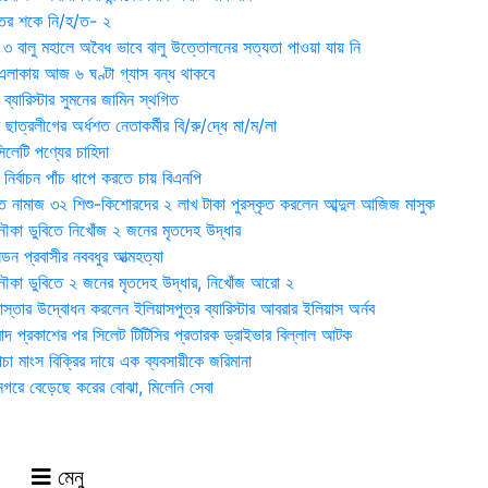
ুতের শকে নি/হ/ত- ২
ী ৩ বালু মহালে অবৈধ ভাবে বালু উত্তোলনের সত্যতা পাওয়া যায় নি
লাকায় আজ ৬ ঘণ্টা গ্যাস বন্ধ থাকবে
্যারিস্টার সুমনের জামিন স্থগিত
 ছাত্রলীগের অর্ধশত নেতাকর্মীর বি/রু/দ্ধে মা/ম/লা
েটি পণ্যের চাহিদা
নির্বাচন পাঁচ ধাপে করতে চায় বিএনপি
 নামাজ ৩২ শিশু-কিশোরদের ২ লাখ টাকা পুরস্কৃত করলেন আব্দুল আজিজ মাসুক
ৌকা ডুবিতে নিখোঁজ ২ জনের মৃতদেহ উদ্ধার
্ডন প্রবাসীর নববধুর আত্মহত্যা
ৌকা ডুবিতে ২ জনের মৃতদেহ উদ্ধার, নিখোঁজ আরো ২
্তার উদ্বোধন করলেন ইলিয়াসপুত্র ব্যারিস্টার আবরার ইলিয়াস অর্নব
াদ প্রকাশের পর সিলেট টিটিসির প্রতারক ড্রাইভার বিল্লাল আটক
া মাংস বিক্রির দায়ে এক ব্যবসায়ীকে জরিমানা
 নগরে বেড়েছে করের বোঝা, মিলেনি সেবা
মেনু