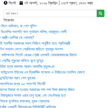
সিলেট
৭ই আগস্ট, ২০২৬ খ্রিস্টাব্দ | ২৩শে শ্রাবণ, ১৪৩৩ বঙ্গাব্দ
শিরোনাম
র মিলে অভিযান, যা পেল পুলিশ
বিএনপির সভাপতি পদে পুনর্বহাল নাসিম, ভারমুক্ত লোদী
 মন্ত্রী-এমপিরা কে কোথায়?
 স্থানীয় সরকারের সকল নির্বাচন অনুষ্ঠিত হবে: প্রতিমন্ত্রী
তিন সন্তান ফেলে প্রেমিকের বাড়িতে গৃহবধূর অনশন
্মদক্ষতায় সিলেট রেঞ্জের শ্রেষ্ঠ এসআই দোয়ারাবাজারের রিফাত
 শ্রেণীর পুকুরের পানিতে ডুবে মৃ/ত্যু
হিমা হত্যা মামলায় প্রধান আসামির মৃত্যুদণ্ড
়ন ফাউন্ডেশন ইউকের ৫ম দ্বিবার্ষিক সম্মেলন ও নির্বাচনের তফসিল ঘোষণা
র্ঘ/ট/নায় প্রাণ গেল যুবকের
াংলাদেশিদের মধ্যে ৯৫ শতাংশই সিলেটি
ালের ইজারা না হওয়ায় সরকারের লক্ষ লক্ষ টাকা রাজস্ব বঞ্চিত
িমানবন্দরে সালাম এয়ার চালু হচ্ছে ১লা সেপ্টেম্বর হতে
িশুকে ফুসলিয়ে বলাৎকার, যুবক গ্রেপ্তার
খোঁজ ওসমানী বিমানবন্দরের সিকিউরিটি অফিসার