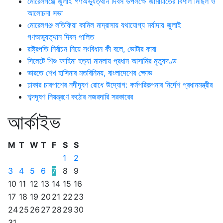
মোরেলগঞ্জে জুলাই গণঅভ্যুত্থান দিবস উপলক্ষে জামায়াতের বিশাল মিছিল ও
আলোচনা সভা
মোরেলগঞ্জ লতিফিয়া কামিল মাদ্রাসায় যথাযোগ্য মর্যাদায় জুলাই
গণঅভ্যুত্থান দিবস পালিত
রাষ্ট্রপতি নির্বাচন নিয়ে সংবিধান কী বলে, ভোটার কারা
সিলেটে শিশু ফাহিমা হত্যা মামলায় প্রধান আসামির মৃত্যুদণ্ড
ভারতে শেখ হাসিনার মতবিনিময়, বাংলাদেশের ক্ষোভ
ঢাকার চারপাশের নদীদূষণ রোধে উদ্যোগ: কর্মপরিকল্পনার নির্দেশ প্রধানমন্ত্রীর
শব্দদূষণ নিয়ন্ত্রণে কঠোর নজরদারি সরকারের
আর্কাইভ
M
T
W
T
F
S
S
1
2
3
4
5
6
7
8
9
10
11
12
13
14
15
16
17
18
19
20
21
22
23
24
25
26
27
28
29
30
31