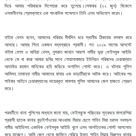
দিয়ে আমার পরিবারকে দিশেহারা করে তুলেছে।সেমাবার (২২ জুন) বিকেলে
ওসমানীনগর প্রেসক্লাবে এক সাংবাদিক সম্মেলনে তিনি এসব অভিযোগ করেন।
নাইমা বেগম বলেন, আমাদের পরিবার দীর্ঘদিন ধরে স্থানীয় ঠিকানায় বসবাস করে
আসছে। আমার পিতা একজন মধ্যপ্রাচ্য প্রবাসী। গত ২০১৯ সালের আগস্টে
নাইমা বেগম ও মাহিয়া বেগম, নুসরাত জাহান আয়শা নামীয় ভূয়া ফেইসবুক আইডি
থেকে কে বা কারা আমার ছবির সাথে গোয়ালাবাজার ইউনিয়ন পরিষদের চেয়ারম্যান
আতাউর রহমান মানিকের ছবি জড়িয়ে অশালিন পোস্ট করে। এ ঘটনায় পুলিশ
আমিসহ তামান্না নামীয় আমাদের বাসার এক ভাড়াটিয়াকে আটক করে। আটকের পর
সাইবার আইনে চেয়ারম্যানের দায়েরকৃত মামলায় পুলিম আমাদের জেল হাজতে প্রেরণ
করে।
পরবর্তীতে থানা পুলিশের মাধ্যমে জানা যায়, ফেইসবুকে পরিচয়ের সূত্রধরে মালয়েশিয়া
প্রবাসী ছাতক থানার বুড়াইগাঁওয়ের আওয়াজ মিয়ার ছেলে শাহিন মিয়া হরসধ নধমড়স
নামীয় আইডিসহ একাধিক ফেইসবুক আইডি খুলে এসব আপত্তিকর পোস্ট আপলোড
করে যাচ্ছেন। আমি জেল থেকে জামিনে বেরিয়ে উক্ত শাহিন মিয়ার বিরুদ্ধে থানায়