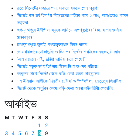
রাতে সিলেটের মাজারে গান, সকালে সড়কে গেল প্রাণ
সিলেটে বাস দুর্ঘ*টনা*য় নিহ/তদের পরিবার পাবে ৫ লাখ, আহ/তরাও পাবেন
সহায়তা
জগন্নাথপুরে ইউপি সদস্যকে জড়িয়ে অপপ্রচারের বিরুদ্ধে গ্রামবাসীর
মানববন্ধন
জগন্নাথপুরে জুলাই গণঅভ্যুত্থান দিবস পালন
দোয়ারাবাজারে নৌকাডুবি: ৩ দিন পর নিখোঁজ শ্রমিকের মরদেহ উদ্ধার
‘আমার ছেলে নাই, দুনিয়া ছাড়িয়া চলে গেছে!’
সিলেটে সড়ক দু*র্ঘ*ট*নায় মিলল নি হ ত দের পরিচয়
বন্ধুদের সাথে সিলেট থেকে বাড়ি ফেরা হলনা সাইফুলের
এম ইলিয়াস আলীকে ‘দ্বিতীয় চেষ্টায়’ অ*প*হ*রণ, নেতৃত্বে জিয়াউল
সিলেট থেকে অনুষ্ঠান শেষে বাড়ি ফেরা হলনা বাউলশিল্পী পেহেলির
আর্কাইভ
M
T
W
T
F
S
S
1
2
3
4
5
6
7
8
9