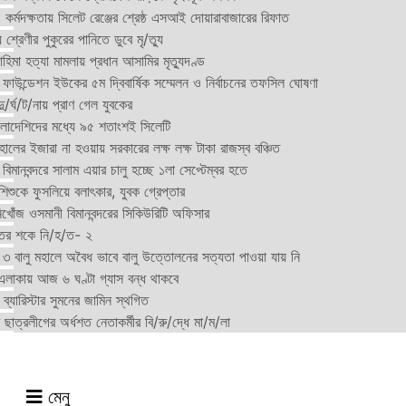
্মদক্ষতায় সিলেট রেঞ্জের শ্রেষ্ঠ এসআই দোয়ারাবাজারের রিফাত
 শ্রেণীর পুকুরের পানিতে ডুবে মৃ/ত্যু
হিমা হত্যা মামলায় প্রধান আসামির মৃত্যুদণ্ড
়ন ফাউন্ডেশন ইউকের ৫ম দ্বিবার্ষিক সম্মেলন ও নির্বাচনের তফসিল ঘোষণা
র্ঘ/ট/নায় প্রাণ গেল যুবকের
াংলাদেশিদের মধ্যে ৯৫ শতাংশই সিলেটি
ালের ইজারা না হওয়ায় সরকারের লক্ষ লক্ষ টাকা রাজস্ব বঞ্চিত
িমানবন্দরে সালাম এয়ার চালু হচ্ছে ১লা সেপ্টেম্বর হতে
িশুকে ফুসলিয়ে বলাৎকার, যুবক গ্রেপ্তার
খোঁজ ওসমানী বিমানবন্দরের সিকিউরিটি অফিসার
ুতের শকে নি/হ/ত- ২
ী ৩ বালু মহালে অবৈধ ভাবে বালু উত্তোলনের সত্যতা পাওয়া যায় নি
লাকায় আজ ৬ ঘণ্টা গ্যাস বন্ধ থাকবে
্যারিস্টার সুমনের জামিন স্থগিত
 ছাত্রলীগের অর্ধশত নেতাকর্মীর বি/রু/দ্ধে মা/ম/লা
মেনু