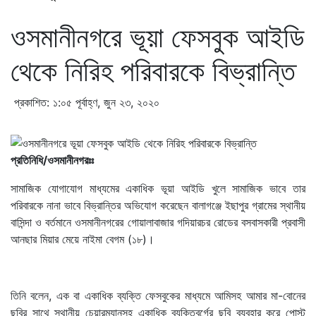
ওসমানীনগরে ভূয়া ফেসবুক আইডি
থেকে নিরিহ পরিবারকে বিভ্রান্তি
প্রকাশিত: ১:০৫ পূর্বাহ্ণ, জুন ২৩, ২০২০
প্রতিনিধি/ওসমানীনগরঃঃ
সামাজিক যোগাযোগ মাধ্যমের একাধিক ভূয়া আইডি খুলে সামাজিক ভাবে তার
পরিবারকে নানা ভাবে বিভ্রান্তির অভিযোগ করেছেন বালাগঞ্জে ইছাপুর গ্রামের স্থানীয়
বাসিন্দা ও বর্তমানে ওসমানীনগরের গোয়ালাবাজার গদিয়ারচর রোডের বসবাসকারী প্রবাসী
আনছার মিয়ার মেয়ে নাইমা বেগম (১৮)।
তিনি বলেন, এক বা একাধিক ব্যক্তি ফেসবুকের মাধ্যমে আমিসহ আমার মা-বোনের
ছবির সাথে স্থানীয় চেয়ারম্যানসহ একাধিক ব্যক্তিবর্গের ছবি ব্যবহার করে পোস্ট