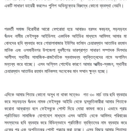
একটি সাধারণ ডায়েরী করলেও পুলিশ অভিযুক্তের বিরুদ্ধে কোনো ব্যবস্থা নেয়নি।
পরবর্তী সমাজ বিরোধীরা আরো বেপরোয়া হয়ে আবারও হরসধ ষবড়হব, সড়যড়হধ
ষঁঃভধ নামীয় ফেইসবুক আইডিসহ একাধিক আইডির মাধ্যমে আমিসহ আমার মা
বোনদের ছবি ব্যবহার করে গোয়ালাবাজার ইউপির বর্তমান চেয়ারম্যান আতাউর রহমান
মানিক এবং ওসমানীনগর উপজেলা যুবলীগের ভারপ্রাপ্ত সাধারণ সম্পাদক দিলদার
আলীসহ স্থানীয় সামাজিক-রাজনৈতিক স্বনামধন্য ব্যক্তিত্বদের নামে অশালিন
মন্তব্য করে যাচ্ছে। এসব অশ্লিল পোস্টের কারণে আমার আত্মীয়-স্বজন, স্থানীয়
চেয়ারম্যান আতাউর রহমান মানিকসহ অনেকের মান সম্মান ক্ষুন্ন হচ্ছে।
এদিকে আমার পিতার কোনো অসুখ না থাকা সত্বেও গত ৩০ মার্চ তার ছবি ব্যবহার
করে সড়যড়হধ ষঁঃভধ নামক ফেইসবুক আইডি থেকে দুস্কৃতিকারীরা আমার পিতাকে
করোনা আক্রান্ত বলে ফেইসবুকে পোস্ট দিয়ে দোয়া কামনা করে। এভাবে প্রায়
প্রতিনিয়ত সামাজিক যোগাযোগ মাধ্যমে এসব আইডি থেকে আমিসহ পরিবারের
সদস্যদের ছবি ব্যবহার করে বিভিন্নভাবে প্রতিষ্ঠিত ব্যক্তিদের নাম ব্যবহার করে
একের পর এক অপত্তিকর পোস্ট প্রচার করা হচ্ছে। এসব বিষয়ে আমার পিতাসহ