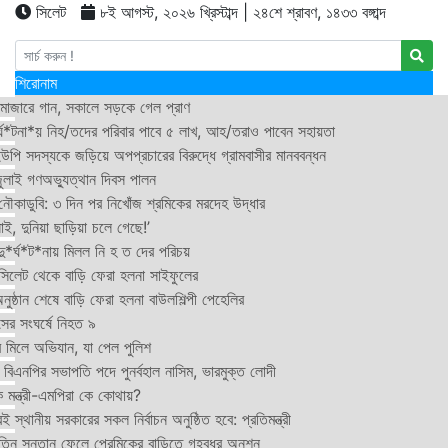
সিলেট
৮ই আগস্ট, ২০২৬ খ্রিস্টাব্দ | ২৪শে শ্রাবণ, ১৪৩৩ বঙ্গাব্দ
শিরোনাম
মাজারে গান, সকালে সড়কে গেল প্রাণ
র্ঘ*টনা*য় নিহ/তদের পরিবার পাবে ৫ লাখ, আহ/তরাও পাবেন সহায়তা
উপি সদস্যকে জড়িয়ে অপপ্রচারের বিরুদ্ধে গ্রামবাসীর মানববন্ধন
ুলাই গণঅভ্যুত্থান দিবস পালন
নৌকাডুবি: ৩ দিন পর নিখোঁজ শ্রমিকের মরদেহ উদ্ধার
ই, দুনিয়া ছাড়িয়া চলে গেছে!’
*র্ঘ*ট*নায় মিলল নি হ ত দের পরিচয়
 সিলেট থেকে বাড়ি ফেরা হলনা সাইফুলের
ষ্ঠান শেষে বাড়ি ফেরা হলনা বাউলশিল্পী পেহেলির
সের সংঘর্ষে নিহত ৯
র মিলে অভিযান, যা পেল পুলিশ
বিএনপির সভাপতি পদে পুনর্বহাল নাসিম, ভারমুক্ত লোদী
 মন্ত্রী-এমপিরা কে কোথায়?
 স্থানীয় সরকারের সকল নির্বাচন অনুষ্ঠিত হবে: প্রতিমন্ত্রী
তিন সন্তান ফেলে প্রেমিকের বাড়িতে গৃহবধূর অনশন