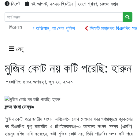
সিলেট
৭ই আগস্ট, ২০২৬ খ্রিস্টাব্দ | ২৩শে শ্রাবণ, ১৪৩৩ বঙ্গাব্দ
শিরোনাম
সিলেটে ক্রাশার মিলে অভিযান, যা পেল পুলিশ
সিলেট মহানগর বিএনপির সভাপ
সিলেট ওসমানী বিমানবন্দরে সালাম এয়ার চালু হচ্ছে ১লা সেপ্টেম্বর হতে
দোয়া
জগন্নাথপুরে নৌকা ডুবিতে ২ জনের মৃতদেহ উদ্ধার, নিখোঁজ আরো ২
ওসমা
মেনু
মুজিব কোট নয় কটি পরেছি: হারুন
প্রকাশিত: ৫:৩২ অপরাহ্ণ, জুন ২৩, ২০২০
লন্ডন বাংলা ডেস্কঃঃ
‘মুজিব কোট’ পরে জাতীয় সংসদ অধিবেশনে যোগ দেওয়ার খবর গণমাধ্যমে প্রকাশের
পর বিএনপির যুগ্ম মহাসচিব ও চাঁপাইনবাবগঞ্জ-৩ আসনের সংসদ সদস্য (এমপি)
হারুনুর রশিদ দাবি করেছেন, ওটা মুজিব কোট নয়, তিনি পাঞ্জাবির ওপর কটি পরে