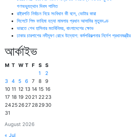
গণঅভ্যুত্থান দিবস পালিত
রাষ্ট্রপতি নির্বাচন নিয়ে সংবিধান কী বলে, ভোটার কারা
সিলেটে শিশু ফাহিমা হত্যা মামলায় প্রধান আসামির মৃত্যুদণ্ড
ভারতে শেখ হাসিনার মতবিনিময়, বাংলাদেশের ক্ষোভ
ঢাকার চারপাশের নদীদূষণ রোধে উদ্যোগ: কর্মপরিকল্পনার নির্দেশ প্রধানমন্ত্রীর
আর্কাইভ
M
T
W
T
F
S
S
1
2
3
4
5
6
7
8
9
10
11
12
13
14
15
16
17
18
19
20
21
22
23
24
25
26
27
28
29
30
31
August 2026
« Jul