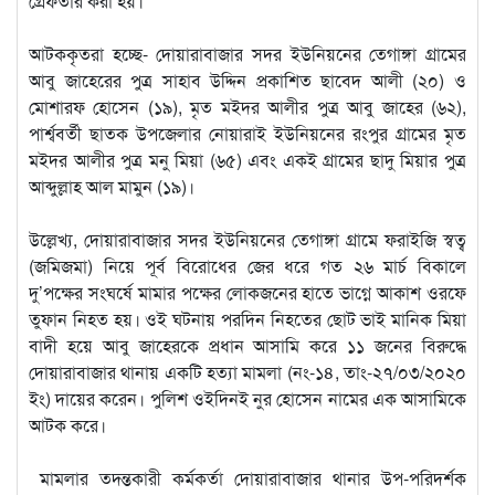
গ্রেফতার করা হয়।
আটককৃতরা হচ্ছে- দোয়ারাবাজার সদর ইউনিয়নের তেগাঙ্গা গ্রামের
আবু জাহেরের পুত্র সাহাব উদ্দিন প্রকাশিত ছাবেদ আলী (২০) ও
মোশারফ হোসেন (১৯), মৃত মইদর আলীর পুত্র আবু জাহের (৬২),
পার্শ্ববর্তী ছাতক উপজেলার নোয়ারাই ইউনিয়নের রংপুর গ্রামের মৃত
মইদর আলীর পুত্র মনু মিয়া (৬৫) এবং একই গ্রামের ছাদু মিয়ার পুত্র
আব্দুল্লাহ আল মামুন (১৯)।
উল্লেখ্য, দোয়ারাবাজার সদর ইউনিয়নের তেগাঙ্গা গ্রামে ফরাইজি স্বত্ব
(জমিজমা) নিয়ে পূর্ব বিরোধের জের ধরে গত ২৬ মার্চ বিকালে
দু’পক্ষের সংঘর্ষে মামার পক্ষের লোকজনের হাতে ভাগ্নে আকাশ ওরফে
তুফান নিহত হয়। ওই ঘটনায় পরদিন নিহতের ছোট ভাই মানিক মিয়া
বাদী হয়ে আবু জাহেরকে প্রধান আসামি করে ১১ জনের বিরুদ্ধে
দোয়ারাবাজার থানায় একটি হত্যা মামলা (নং-১৪, তাং-২৭/০৩/২০২০
ইং) দায়ের করেন। পুলিশ ওইদিনই নুর হোসেন নামের এক আসামিকে
আটক করে।
মামলার তদন্তকারী কর্মকর্তা দোয়ারাবাজার থানার উপ-পরিদর্শক