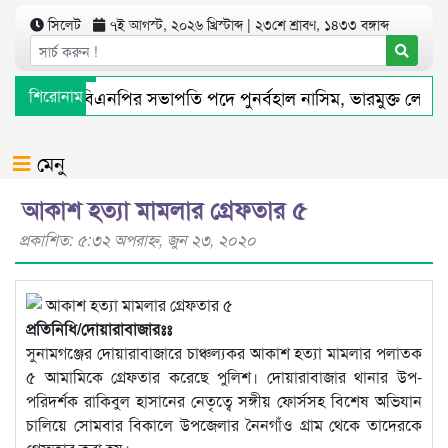
সিলেট
৭ই আগস্ট, ২০২৬ খ্রিস্টাব্দ | ২৩শে শ্রাবণ, ১৪৩৩ বঙ্গাব্দ
 মহানগর বিএনপির সভাপতি পদে পুনর্বহাল নাসিম, ভারমুক্ত লোদী
শিরোনাম
্যমে সংবাদ প্রকাশের পর সিলেট টিটিসির প্রতারক ড্রাইভার বিল্লাল আ
মেনু
আকাশ হত্যা মামলার গ্রেফতার ৫
প্রকাশিত: ৫:৩২ অপরাহ্ণ, জুন ২৩, ২০২০
প্রতিনিধি/দোয়ারাবাজারঃঃ
সুনামগঞ্জের দোয়ারাবাজারে চাঞ্চল্যকর আকাশ হত্যা মামলার পলাতক
৫ আমামিকে গ্রেফতার করেছে পুলিশ। দোয়ারাবাজার থানার উপ-
পরিদর্শক রাকিবুল হাসানের নেতৃত্বে সঙ্গীয় ফোর্সসহ বিশেষ অভিযান
চালিয়ে সোমবার বিকালে উপজেলার নৈনগাঁও গ্রাম থেকে তাদেরকে