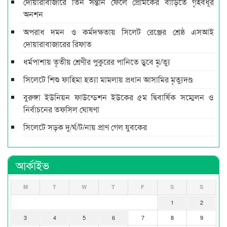
দোয়ারাবাজারে তিন সন্তান ফেলে প্রেমিকের বাড়িতে গৃহবধূর
অনশন
অপরাধ দমন ও কর্মদক্ষতায় সিলেট রেঞ্জের শ্রেষ্ঠ এসআই
দোয়ারাবাজারের রিফাত
ধর্মপাশায় তৃতীয় শ্রেণীর পুকুরের পানিতে ডুবে মৃ/ত্যু
সিলেটে শিশু ফাহিমা হত্যা মামলায় প্রধান আসামির মৃত্যুদণ্ড
বুরুঙ্গা ইউনিয়ন ফাউন্ডেশন ইউকের ৫ম দ্বিবার্ষিক সম্মেলন ও
নির্বাচনের তফসিল ঘোষণা
সিলেটে সড়ক দু/র্ঘ/ট/নায় প্রাণ গেল যুবকের
আর্কাইভ
M
T
W
T
F
S
S
1
2
3
4
5
6
7
8
9