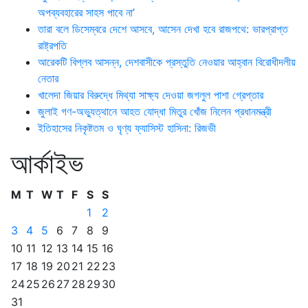
অপব্যবহারের সাহস পাবে না’
তারা বলে ডিসেম্বরে দেশে আসবে, আসেন দেখা হবে রাজপথে: ভারপ্রাপ্ত
রাষ্ট্রপতি
আরেকটি বিপ্লব আসন্ন, দেশবাসীকে প্রস্তুতি নেওয়ার আহ্বান বিরোধীদলীয়
নেতার
খালেদা জিয়ার বিরুদ্ধে মিথ্যা সাক্ষ্য দেওয়া জগলুল পাশা গ্রেপ্তার
জুলাই গণ-অভ্যুত্থানে আহত যোদ্ধা মিতুর খোঁজ নিলেন প্রধানমন্ত্রী
ইতিহাসের নিকৃষ্টতম ও ঘৃণ্য ফ্যাসিস্ট হাসিনা: রিজভী
আর্কাইভ
M
T
W
T
F
S
S
1
2
3
4
5
6
7
8
9
10
11
12
13
14
15
16
17
18
19
20
21
22
23
24
25
26
27
28
29
30
31