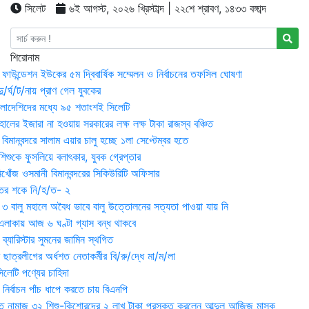
সিলেট
৬ই আগস্ট, ২০২৬ খ্রিস্টাব্দ | ২২শে শ্রাবণ, ১৪৩৩ বঙ্গাব্দ
শিরোনাম
়ন ফাউন্ডেশন ইউকের ৫ম দ্বিবার্ষিক সম্মেলন ও নির্বাচনের তফসিল ঘোষণা
র্ঘ/ট/নায় প্রাণ গেল যুবকের
াংলাদেশিদের মধ্যে ৯৫ শতাংশই সিলেটি
ালের ইজারা না হওয়ায় সরকারের লক্ষ লক্ষ টাকা রাজস্ব বঞ্চিত
িমানবন্দরে সালাম এয়ার চালু হচ্ছে ১লা সেপ্টেম্বর হতে
িশুকে ফুসলিয়ে বলাৎকার, যুবক গ্রেপ্তার
খোঁজ ওসমানী বিমানবন্দরের সিকিউরিটি অফিসার
ুতের শকে নি/হ/ত- ২
ী ৩ বালু মহালে অবৈধ ভাবে বালু উত্তোলনের সত্যতা পাওয়া যায় নি
লাকায় আজ ৬ ঘণ্টা গ্যাস বন্ধ থাকবে
্যারিস্টার সুমনের জামিন স্থগিত
 ছাত্রলীগের অর্ধশত নেতাকর্মীর বি/রু/দ্ধে মা/ম/লা
েটি পণ্যের চাহিদা
নির্বাচন পাঁচ ধাপে করতে চায় বিএনপি
 নামাজ ৩২ শিশু-কিশোরদের ২ লাখ টাকা পুরস্কৃত করলেন আব্দুল আজিজ মাসুক