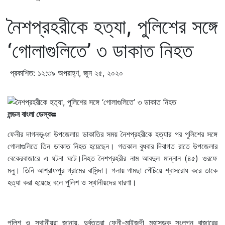
নৈশপ্রহরীকে হত্যা, পুলিশের সঙ্গে
‘গোলাগুলিতে’ ৩ ডাকাত নিহত
প্রকাশিত: ১২:৩৯ অপরাহ্ণ, জুন ২৫, ২০২০
লন্ডন বাংলা ডেস্কঃঃ
ফেনীর দাগনভূঞা উপজেলায় ডাকাতির সময় নৈশপ্রহরীকে হত্যার পর পুলিশের সঙ্গে
গোলাগুলিতে তিন ডাকাত নিহত হয়েছেন। গতকাল বুধবার দিবাগত রাতে উপজেলার
বেকেরবাজারে এ ঘটনা ঘটে।নিহত নৈশপ্রহরীর নাম আবদুল মান্নান (৪৫) ওরফে
মনু। তিনি আশ্রাফপুর গ্রামের বাসিন্দা। গলায় গামছা পেঁচিয়ে শ্বাসরোধ করে তাকে
হত্যা করা হয়েছে বলে পুলিশ ও স্থানীয়দের ধারণা।
পুলিশ ও স্থানীয়রা জানায়, দুর্বৃত্তরা ফেনী-মাইজদী মহাসড়ক সংলগ্ন বাজারের