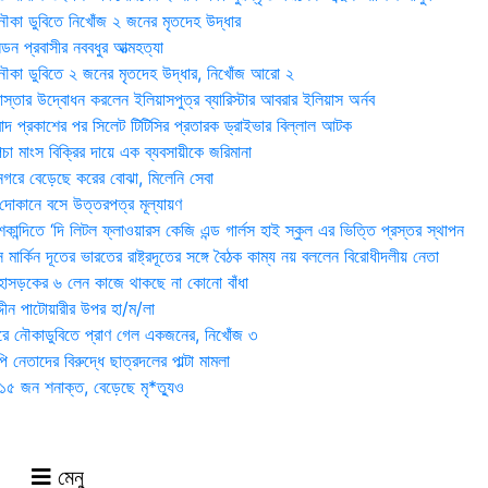
ৌকা ডুবিতে নিখোঁজ ২ জনের মৃতদেহ উদ্ধার
্ডন প্রবাসীর নববধুর আত্মহত্যা
ৌকা ডুবিতে ২ জনের মৃতদেহ উদ্ধার, নিখোঁজ আরো ২
্তার উদ্বোধন করলেন ইলিয়াসপুত্র ব্যারিস্টার আবরার ইলিয়াস অর্নব
াদ প্রকাশের পর সিলেট টিটিসির প্রতারক ড্রাইভার বিল্লাল আটক
া মাংস বিক্রির দায়ে এক ব্যবসায়ীকে জরিমানা
 নগরে বেড়েছে করের বোঝা, মিলেনি সেবা
দোকানে বসে উত্তরপত্র মূল্যায়ণ
ান্দিতে ‘দি লিটল ফ্লাওয়ারস কেজি এন্ড গার্লস হাই স্কুল এর ভিত্তি প্রস্তর স্থাপন
মার্কিন দূতের ভারতের রাষ্ট্রদূতের সঙ্গে বৈঠক কাম্য নয় বললেন বিরোধীদলীয় নেতা
হাসড়কের ৬ লেন কাজে থাকছে না কোনো বাঁধা
্দীন পাটোয়ারীর উপর হা/ম/লা
ওরে নৌকাডুবিতে প্রাণ গেল একজনের, নিখোঁজ ৩
ি নেতাদের বিরুদ্ধে ছাত্রদলের পাল্টা মামলা
৫ জন শনাক্ত, বেড়েছে মৃ*ত্যুও
মেনু