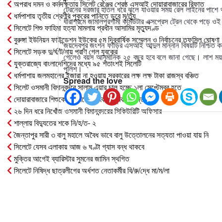
অপরাধ দমন ও কর্মদক্ষতায় সিলেট রেঞ্জের শ্রেষ্ঠ এসআই দোয়ারাবাজারের রিফাত
ট্রেনের দরজার হাতল ধরে ঝুলে যাওয়ার সময় রেল লাইনের পাশে 
ধর্মপাশায় তৃতীয় শ্রেণীর পুকুরের পানিতে ডুবে মৃ/ত্যু
ধীরাশ্রমে জামালপুরগামী কমিউটার এক্সপ্রেস ট্রেন থেকে পড়ে ওই 
সিলেটে শিশু ফাহিমা হত্যা মামলায় প্রধান আসামির মৃত্যুদণ্ড
বুরুঙ্গা ইউনিয়ন ফাউন্ডেশন ইউকের ৫ম দ্বিবার্ষিক সম্মেলন ও নির্বাচনের তফসিল ঘোষণা
জয়দেবপুর জংশন ফাঁড়ির এসআই আব্দুল মান্নান বিষয়টি নিশ্চিত
সিলেটে সড়ক দু/র্ঘ/ট/নায় প্রাণ গেল যুবকের
গেলেও বয়স আনুমানিক ২৫ বছর হবে বলে জানা গেছে। লাশ ময়নাত
যুক্তরাজ্যে বাংলাদেশিদের মধ্যে ৯৫ শতাংশই সিলেটি
পুলিশ।
ধর্মপাশায় জলমহালের ইজারা না হওয়ায় সরকারের লক্ষ লক্ষ টাকা রাজস্ব বঞ্চিত
Spread the love
সিলেট ওসমানী বিমানবন্দরে সালাম এয়ার চালু হচ্ছে ১লা সেপ্টেম্বর হতে
দোয়ারাবাজারে শিশুকে ফুসলিয়ে বলাৎকার, যুবক গ্রেপ্তার
২৬ দিন ধরে নিখোঁজ ওসমানী বিমানবন্দরের সিকিউরিটি অফিসার
শাল্লায় বিদ্যুতের শকে নি/হ/ত- ২
জৈন্তাপুর সারী ৩ বালু মহালে অবৈধ ভাবে বালু উত্তোলনের সত্যতা পাওয়া যায় নি
সিলেটে যেসব এলাকায় আজ ৬ ঘণ্টা গ্যাস বন্ধ থাকবে
মুক্তির আগেই ব্যারিস্টার সুমনের জামিন স্থগিত
সিলেটে নিষিদ্ধ ছাত্রলীগের অর্ধশত নেতাকর্মীর বি/রু/দ্ধে মা/ম/লা