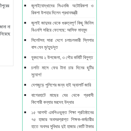
জীপুরের
জুলাইযোদ্ধাদের সিএনজি অটোরিকশা ও
রিকশা উপহার দিলেন প্রধানমন্ত্রী
জুলাই জাদুঘর থেকে গুরুত্বপূর্ণ কিছু জিনিস
জানা না
বিএনপি সরিয়ে ফেলেছে: আসিফ মাহমুদ
ানিয়েছে
সিলেটসহ সারা দেশে চলাচলকারী স্লিপার
বাস যেন মৃ/ত্যু/দূত
যুবদলের ২ উপজেলা, ৩ পৌর কমিটি বিলুপ্ত
চলতি মাসে ফের টানা চার দিনের ছুটির
সুযোগ!
দেশজুড়ে পুলিশের জন্য হাই অ্যালার্ট জারি
বাগেরহাটে মাছের ঘের থেকে প্রবাসী
কিশোরী কন্যার মরদেহ উদ্ধার
১৫ আগস্ট এমপিওভুক্ত শিক্ষা প্রতিষ্ঠানের
৭৫ হাজার অবসরপ্রাপ্ত শিক্ষক-কর্মচারীর
হাতে অবসর সুবিধার দুই হাজার কোটি টাকার