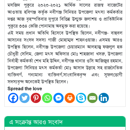
মসজিদ পুকুরে ২০২০-২০২১ আর্থিক সালের রাজস্ব বাজেটের
আওতায় হবিগঞ্জ কর্তৃক নবীগঞ্জ সিনিয়র উপজেলা মৎস্য কর্মকর্তার
দপ্তর আজ বৃহস্পতিবার দুপুরে বিভিন্ন উন্মুক্ত জলাশয় ও প্রাতিষ্টানিক
পুকুরে ৩৩৪ কেজি পোনামাছ অবমুক্ত ক‌রা হয়েছে।
এই সময় প্রধান অতিথি হিসেবে উপস্থিত ছিলেন, নবীগঞ্জ- বাহুবল
আসনের সংসদ সদস্য গাজী মোহাম্মদ শাহনওয়াজ। এসময় আরও
উপস্থিত ছিলেন, নবীগঞ্জ উপজেলা চেয়ারম্যান আলহাজ্ব ফজলুল হক
চৌধুরী সেলিম, জেলা মৎস অফিসার মোঃ শাহজাদা খসরু, উপজেলা
নির্বাহী কর্মকর্তা শেখ মহি উদ্দিন, নবীগঞ্জ থানার ওসি আজিজুর রহমান,
উপজেলা সিনিয়র মৎস কর্মকর্তা মোঃ আসাদ উল্লাহ সহ রাজ‌নৈ‌তিক
ব‌্যক্তিবর্গ, গন‌্যমান‌্য ব‌্যক্তিবর্গ,সাংবাদিকবৃন্দ এবং সুফল‌ভোগী
সদস‌্যবৃন্দ অনেকেই উপস্থিত ছিলেন।
Spread the love
এ সংক্রান্ত আরও সংবাদ