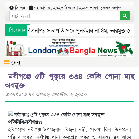
সিলেট
৭ই আগস্ট, ২০২৬ খ্রিস্টাব্দ | ২৩শে শ্রাবণ, ১৪৩৩ বঙ্গাব্দ
ট মহানগর বিএনপির সভাপতি পদে পুনর্বহাল নাসিম, ভারমুক্ত লোদী
শিরোনাম
ধ্যমে সংবাদ প্রকাশের পর সিলেট টিটিসির প্রতারক ড্রাইভার বিল্লাল 
মেনু
নবীগঞ্জে ৫টি পুকুরে ৩৩৪ কেজি পোনা মাছ
অবমুক্ত
প্রকাশিত: ৫:৪০ অপরাহ্ণ, সেপ্টেম্বর ৩, ২০২০
প্রতিনিধি/নবীগঞ্জঃঃ
হবিগঞ্জের নবীগঞ্জ উপজেলার বিজনা নদী, পারুয়া বিল, উপজেলা
পরিষদ পুকুর, নবীগঞ্জ থানা কমপ্লেক্স পুকুর ও বায়তুর রব জামে