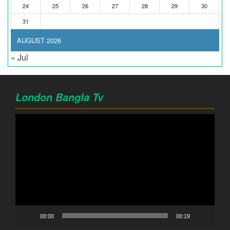
24
25
26
27
28
29
30
31
AUGUST 2026
« Jul
London Bangla Tv
Video
Player
00:00
00:19