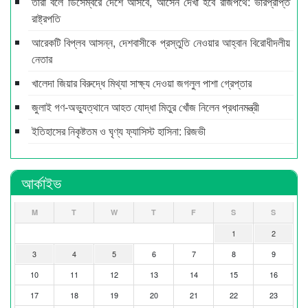
তারা বলে ডিসেম্বরে দেশে আসবে, আসেন দেখা হবে রাজপথে: ভারপ্রাপ্ত
রাষ্ট্রপতি
আরেকটি বিপ্লব আসন্ন, দেশবাসীকে প্রস্তুতি নেওয়ার আহ্বান বিরোধীদলীয়
নেতার
খালেদা জিয়ার বিরুদ্ধে মিথ্যা সাক্ষ্য দেওয়া জগলুল পাশা গ্রেপ্তার
জুলাই গণ-অভ্যুত্থানে আহত যোদ্ধা মিতুর খোঁজ নিলেন প্রধানমন্ত্রী
ইতিহাসের নিকৃষ্টতম ও ঘৃণ্য ফ্যাসিস্ট হাসিনা: রিজভী
আর্কাইভ
M
T
W
T
F
S
S
1
2
3
4
5
6
7
8
9
10
11
12
13
14
15
16
17
18
19
20
21
22
23