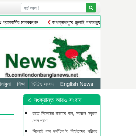
ামবাসীর মানববন্ধন
জগন্নাথপুরে জুলাই গণঅভ্যুত্থান দিবস পালন
েলাধুলা
শিক্ষা
ভিডিও সংবাদ
English News
এ সংক্রান্ত আরও সংবাদ
রাতে সিলেটের মাজারে গান, সকালে সড়কে
গেল প্রাণ
সিলেটে বাস দুর্ঘ*টনা*য় নিহ/তদের পরিবার