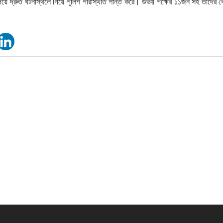
পেয়ে দ্রুত ঘটনাস্থলে গিয়ে পুলিশ পরিস্থিতি শান্ত করে। উভয় পক্ষের ১১জন সহ তাদের ব