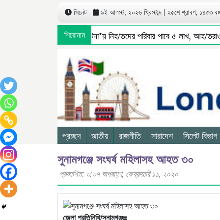
সিলেট
৯ই আগস্ট, ২০২৬ খ্রিস্টাব্দ | ২৫শে শ্রাবণ, ১৪৩৩ বঙ্গা
সিলেটে বাস দুর্ঘ*টনা*য় নিহ/তদের পরিবার পাবে ৫ লাখ, আহ/তরাও প
শিরোনাম
প্রচ্ছদ
জাতীয়
রাজনীতি
সারাদেশ
সিলেট বিভাগ
সুনামগঞ্জে সংঘর্ষ মহিলাসহ আহত ৩০
প্রকাশিত: ৩:৩৭ অপরাহ্ণ, ফেব্রুয়ারি ১১, ২০২০
জেলা প্রতিনিধি/সুনামগঞ্জঃঃ