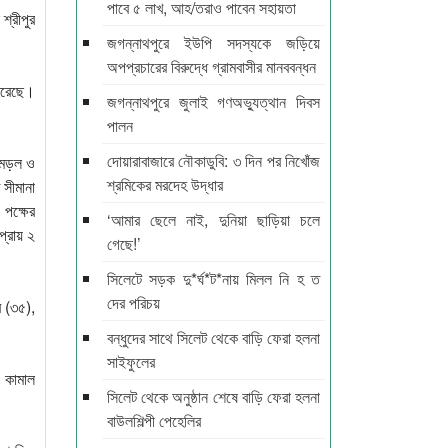
পাবে ৫ লাখ, আহ/তরাও পাবেন সহায়তা
শ্রীপুর
জগন্নাথপুরে ইউপি সদস্যকে জড়িয়ে
অপপ্রচারের বিরুদ্ধে গ্রামবাসীর মানববন্ধন
 করেছে।
জগন্নাথপুরে জুলাই গণঅভ্যুত্থান দিবস
পালন
দোয়ারাবাজারে নৌকাডুবি: ৩ দিন পর নিখোঁজ
ী মড়ল ও
শ্রমিকের মরদেহ উদ্ধার
 সীমানা
 পক্ষের
‘আমার ছেলে নাই, দুনিয়া ছাড়িয়া চলে
প্রায় ২
গেছে!’
সিলেটে সড়ক দু*র্ঘ*ট*নায় মিলল নি হ ত
দের পরিচয়
র (৩৫),
বন্ধুদের সাথে সিলেট থেকে বাড়ি ফেরা হলনা
সাইফুলের
) কামাল
সিলেট থেকে অনুষ্ঠান শেষে বাড়ি ফেরা হলনা
বাউলশিল্পী পেহেলির