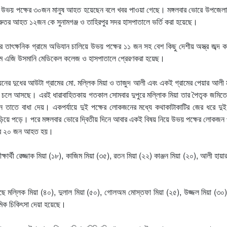
নারীসহ উভয় পক্ষের ৩০জন মানুষ আহত হয়েছেন বলে খবর পাওয়া গেছে। মঙ্গলবার ভোরে উপজেলা 
ুরুতর আহত ১২জন কে সুনামগঞ্জ ও তাহিরপুর সদর হাসপাতালে ভর্তি করা হয়েছে।
করে তাৎক্ষনিক গ্রামে অভিযান চালিয়ে উভয় পক্ষের ১১ জন সহ বেশ কিছু দেশীয় অস্ত্র জব্দ
ম এজি উসমানি মেডিকেল কলেজ ও হাসপাতালে প্রেরণকরা হয়েছ।
নিয়নের দুধের আউটা গ্রামের মো. মল্লিক মিয়া ও তাজুদ আলী এবং একই গ্রামের পেয়ার আল
বন্ধ চলে আসছে। এরই ধারাবাহিতকায় গতকাল সোমবার দুপুরে মল্লিাক মিয়া তার পৈতৃক জমিতে
জন তাতে বাধা দেয়। একপর্যায়ে দুই পক্ষের লোকজনের মধ্যে কথাকাটাকাটির জের ধরে দুই
ষে জড়িয়ে পড়ে। পরে মঙ্গলবার ভোরে দ্বিতীয় দিনে আবার একই বিষয় নিয়ে উভয় পক্ষের লোকজন 
ক্ষের ২০ জন আহত হয়।
্থী রেজ্জাক মিয়া (১৮), কাজিম মিয়া (৩৫), রতন মিয়া (২২) কাঞ্জন মিয়া (২০), আলী হায়া
েছে মল্লিক মিয়া (৪০), দুলাল মিয়া (৫০), গোলঅম মোস্তফা মিয়া (২৫), উজ্জল মিয়া (৩০
থমিক চিকিৎসা দেয়া হয়েছে।