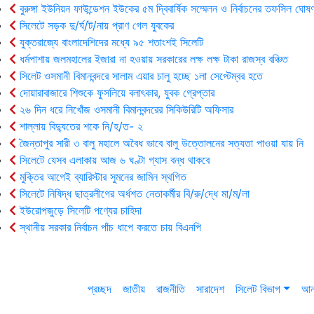
বুরুঙ্গা ইউনিয়ন ফাউন্ডেশন ইউকের ৫ম দ্বিবার্ষিক সম্মেলন ও নির্বাচনের তফসিল ঘোষণ
সিলেটে সড়ক দু/র্ঘ/ট/নায় প্রাণ গেল যুবকের
যুক্তরাজ্যে বাংলাদেশিদের মধ্যে ৯৫ শতাংশই সিলেটি
ধর্মপাশায় জলমহালের ইজারা না হওয়ায় সরকারের লক্ষ লক্ষ টাকা রাজস্ব বঞ্চিত
সিলেট ওসমানী বিমানবন্দরে সালাম এয়ার চালু হচ্ছে ১লা সেপ্টেম্বর হতে
দোয়ারাবাজারে শিশুকে ফুসলিয়ে বলাৎকার, যুবক গ্রেপ্তার
২৬ দিন ধরে নিখোঁজ ওসমানী বিমানবন্দরের সিকিউরিটি অফিসার
শাল্লায় বিদ্যুতের শকে নি/হ/ত- ২
জৈন্তাপুর সারী ৩ বালু মহালে অবৈধ ভাবে বালু উত্তোলনের সত্যতা পাওয়া যায় নি
সিলেটে যেসব এলাকায় আজ ৬ ঘণ্টা গ্যাস বন্ধ থাকবে
মুক্তির আগেই ব্যারিস্টার সুমনের জামিন স্থগিত
সিলেটে নিষিদ্ধ ছাত্রলীগের অর্ধশত নেতাকর্মীর বি/রু/দ্ধে মা/ম/লা
ইউরোপজুড়ে সিলেটি পণ্যের চাহিদা
স্থানীয় সরকার নির্বাচন পাঁচ ধাপে করতে চায় বিএনপি
প্রচ্ছদ
জাতীয়
রাজনীতি
সারাদেশ
সিলেট বিভাগ
আন্