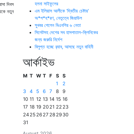
হলনা সাইফুলের
াসা দিবস
এম ইলিয়াস আলীকে ‘দ্বিতীয় চেষ্টায়’
েকে নতুন
অ*প*হ*রণ, নেতৃত্বে জিয়াউল
সুখবর পেলেন বিএনপির ৬ নেতা
সিলেটসহ দেশের সব হাসপাতাল-ক্লিনিকের
জন্য জরুরি নির্দেশ
বিলুপ্ত হচ্ছে র‍্যাব, আসছে নতুন বাহিনী
আর্কাইভ
M
T
W
T
F
S
S
1
2
3
4
5
6
7
8
9
10
11
12
13
14
15
16
17
18
19
20
21
22
23
24
25
26
27
28
29
30
31
August 2026