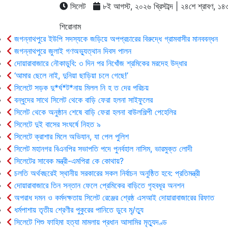
সিলেট
৮ই আগস্ট, ২০২৬ খ্রিস্টাব্দ | ২৪শে শ্রাবণ, ১৪৩৩ 
শিরোনাম
জগন্নাথপুরে ইউপি সদস্যকে জড়িয়ে অপপ্রচারের বিরুদ্ধে গ্রামবাসীর মানববন্ধন
জগন্নাথপুরে জুলাই গণঅভ্যুত্থান দিবস পালন
দোয়ারাবাজারে নৌকাডুবি: ৩ দিন পর নিখোঁজ শ্রমিকের মরদেহ উদ্ধার
‘আমার ছেলে নাই, দুনিয়া ছাড়িয়া চলে গেছে!’
সিলেটে সড়ক দু*র্ঘ*ট*নায় মিলল নি হ ত দের পরিচয়
বন্ধুদের সাথে সিলেট থেকে বাড়ি ফেরা হলনা সাইফুলের
সিলেট থেকে অনুষ্ঠান শেষে বাড়ি ফেরা হলনা বাউলশিল্পী পেহেলির
সিলেটে দুই বাসের সংঘর্ষে নিহত ৯
সিলেটে ক্রাশার মিলে অভিযান, যা পেল পুলিশ
সিলেট মহানগর বিএনপির সভাপতি পদে পুনর্বহাল নাসিম, ভারমুক্ত লোদী
সিলেটের সাবেক মন্ত্রী-এমপিরা কে কোথায়?
চলতি অর্থবছরেই স্থানীয় সরকারের সকল নির্বাচন অনুষ্ঠিত হবে: প্রতিমন্ত্রী
দোয়ারাবাজারে তিন সন্তান ফেলে প্রেমিকের বাড়িতে গৃহবধূর অনশন
অপরাধ দমন ও কর্মদক্ষতায় সিলেট রেঞ্জের শ্রেষ্ঠ এসআই দোয়ারাবাজারের রিফাত
ধর্মপাশায় তৃতীয় শ্রেণীর পুকুরের পানিতে ডুবে মৃ/ত্যু
সিলেটে শিশু ফাহিমা হত্যা মামলায় প্রধান আসামির মৃত্যুদণ্ড