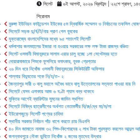
সিলেট
৬ই আগস্ট, ২০২৬ খ্রিস্টাব্দ | ২২শে শ্রাবণ, ১৪৩৩ 
শিরোনাম
বুরুঙ্গা ইউনিয়ন ফাউন্ডেশন ইউকের ৫ম দ্বিবার্ষিক সম্মেলন ও নির্বাচনের তফসিল ঘোষণ
সিলেটে সড়ক দু/র্ঘ/ট/নায় প্রাণ গেল যুবকের
যুক্তরাজ্যে বাংলাদেশিদের মধ্যে ৯৫ শতাংশই সিলেটি
ধর্মপাশায় জলমহালের ইজারা না হওয়ায় সরকারের লক্ষ লক্ষ টাকা রাজস্ব বঞ্চিত
সিলেট ওসমানী বিমানবন্দরে সালাম এয়ার চালু হচ্ছে ১লা সেপ্টেম্বর হতে
দোয়ারাবাজারে শিশুকে ফুসলিয়ে বলাৎকার, যুবক গ্রেপ্তার
২৬ দিন ধরে নিখোঁজ ওসমানী বিমানবন্দরের সিকিউরিটি অফিসার
শাল্লায় বিদ্যুতের শকে নি/হ/ত- ২
জৈন্তাপুর সারী ৩ বালু মহালে অবৈধ ভাবে বালু উত্তোলনের সত্যতা পাওয়া যায় নি
সিলেটে যেসব এলাকায় আজ ৬ ঘণ্টা গ্যাস বন্ধ থাকবে
মুক্তির আগেই ব্যারিস্টার সুমনের জামিন স্থগিত
সিলেটে নিষিদ্ধ ছাত্রলীগের অর্ধশত নেতাকর্মীর বি/রু/দ্ধে মা/ম/লা
ইউরোপজুড়ে সিলেটি পণ্যের চাহিদা
স্থানীয় সরকার নির্বাচন পাঁচ ধাপে করতে চায় বিএনপি
৪০ দিন জামাতে নামাজ ৩২ শিশু-কিশোরদের ২ লাখ টাকা পুরস্কৃত করলেন আব্দুল আ
জগন্নাথপুরে নৌকা ডুবিতে নিখোঁজ ২ জনের মৃতদেহ উদ্ধার