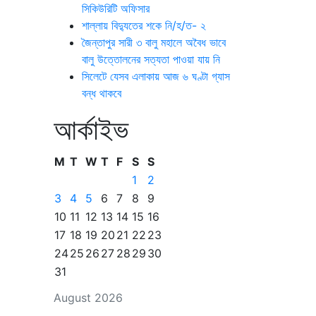
সিকিউরিটি অফিসার
শাল্লায় বিদ্যুতের শকে নি/হ/ত- ২
জৈন্তাপুর সারী ৩ বালু মহালে অবৈধ ভাবে
বালু উত্তোলনের সত্যতা পাওয়া যায় নি
সিলেটে যেসব এলাকায় আজ ৬ ঘণ্টা গ্যাস
বন্ধ থাকবে
আর্কাইভ
M
T
W
T
F
S
S
1
2
3
4
5
6
7
8
9
10
11
12
13
14
15
16
17
18
19
20
21
22
23
24
25
26
27
28
29
30
31
August 2026