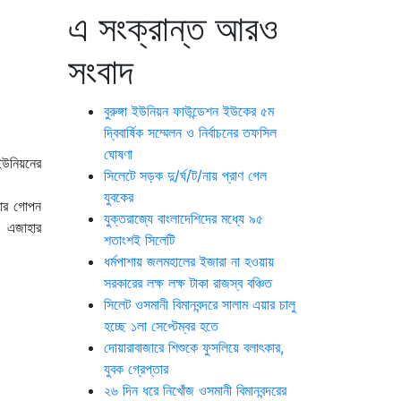
এ সংক্রান্ত আরও
সংবাদ
বুরুঙ্গা ইউনিয়ন ফাউন্ডেশন ইউকের ৫ম
দ্বিবার্ষিক সম্মেলন ও নির্বাচনের তফসিল
ঘোষণা
ইউনিয়নের
সিলেটে সড়ক দু/র্ঘ/ট/নায় প্রাণ গেল
যুবকের
িবার গোপন
যুক্তরাজ্যে বাংলাদেশিদের মধ্যে ৯৫
, এজাহার
শতাংশই সিলেটি
ধর্মপাশায় জলমহালের ইজারা না হওয়ায়
সরকারের লক্ষ লক্ষ টাকা রাজস্ব বঞ্চিত
সিলেট ওসমানী বিমানবন্দরে সালাম এয়ার চালু
হচ্ছে ১লা সেপ্টেম্বর হতে
দোয়ারাবাজারে শিশুকে ফুসলিয়ে বলাৎকার,
যুবক গ্রেপ্তার
২৬ দিন ধরে নিখোঁজ ওসমানী বিমানবন্দরের