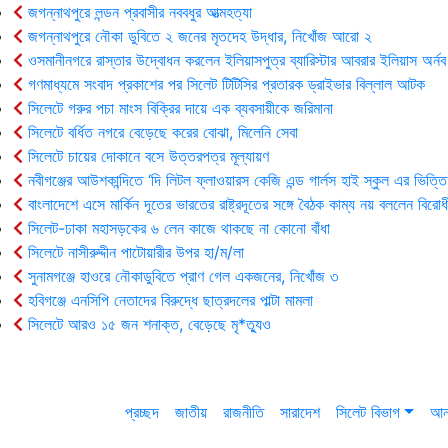
জগন্নাথপুরে লন্ডন প্রবাসীর নববধুর আত্মহত্যা
জগন্নাথপুরে নৌকা ডুবিতে ২ জনের মৃতদেহ উদ্ধার, নিখোঁজ আরো ২
ওসমানীনগরে রাস্তার উদ্বোধন করলেন ইলিয়াসপুত্র ব্যারিস্টার আবরার ইলিয়াস অর্নব
গণমাধ্যমে সংবাদ প্রকাশের পর সিলেট টিটিসির প্রতারক ড্রাইভার বিল্লাল আটক
সিলেটে গরুর পচা মাংস বিক্রির দায়ে এক ব্যবসায়ীকে জরিমানা
সিলেটে বর্ধিত নগরে বেড়েছে করের বোঝা, মিলেনি সেবা
সিলেটে চায়ের দোকানে বসে উত্তরপত্র মূল্যায়ণ
নবীগঞ্জের আউশকান্দিতে ‘দি লিটল ফ্লাওয়ারস কেজি এন্ড গার্লস হাই স্কুল এর ভিত্তি
বাংলাদেশে এসে মার্কিন দূতের ভারতের রাষ্ট্রদূতের সঙ্গে বৈঠক কাম্য নয় বললেন বিরোধ
সিলেট-ঢাকা মহাসড়কের ৬ লেন কাজে থাকছে না কোনো বাঁধা
সিলেটে নাসীরুদ্দীন পাটোয়ারীর উপর হা/ম/লা
সুনামগঞ্জে হাওরে নৌকাডুবিতে প্রাণ গেল একজনের, নিখোঁজ ৩
হবিগঞ্জে এনসিপি নেতাদের বিরুদ্ধে ছাত্রদলের পাল্টা মামলা
সিলেটে আরও ১৫ জন শনাক্ত, বেড়েছে মৃ*ত্যুও
প্রচ্ছদ
জাতীয়
রাজনীতি
সারাদেশ
সিলেট বিভাগ
আন্