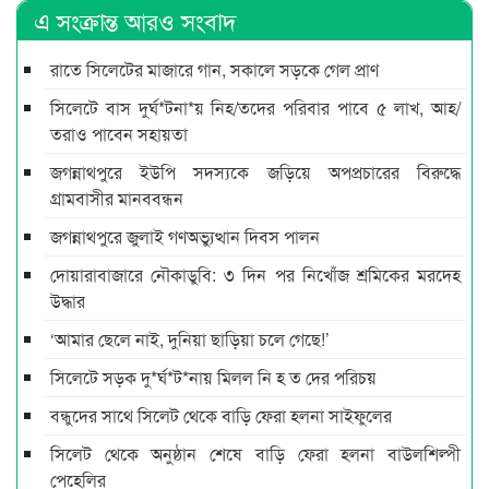
এ সংক্রান্ত আরও সংবাদ
রাতে সিলেটের মাজারে গান, সকালে সড়কে গেল প্রাণ
সিলেটে বাস দুর্ঘ*টনা*য় নিহ/তদের পরিবার পাবে ৫ লাখ, আহ/
তরাও পাবেন সহায়তা
জগন্নাথপুরে ইউপি সদস্যকে জড়িয়ে অপপ্রচারের বিরুদ্ধে
গ্রামবাসীর মানববন্ধন
জগন্নাথপুরে জুলাই গণঅভ্যুত্থান দিবস পালন
দোয়ারাবাজারে নৌকাডুবি: ৩ দিন পর নিখোঁজ শ্রমিকের মরদেহ
উদ্ধার
‘আমার ছেলে নাই, দুনিয়া ছাড়িয়া চলে গেছে!’
সিলেটে সড়ক দু*র্ঘ*ট*নায় মিলল নি হ ত দের পরিচয়
বন্ধুদের সাথে সিলেট থেকে বাড়ি ফেরা হলনা সাইফুলের
সিলেট থেকে অনুষ্ঠান শেষে বাড়ি ফেরা হলনা বাউলশিল্পী
পেহেলির