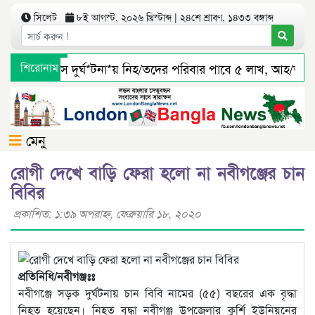
সিলেট
৮ই আগস্ট, ২০২৬ খ্রিস্টাব্দ | ২৪শে শ্রাবণ, ১৪৩৩ বঙ্গাব্দ
সিলেটে বাস দুর্ঘ*টনা*য় নিহ/তদের পরিবার পাবে ৫ লাখ, আহ/তরাও
শিরোনাম
জৈন্তাপুর সারী ৩ বালু মহালে অবৈধ ভাবে বালু উত্তোলনের সত্যতা পা
মেনু
রোগী দেখে বাড়ি ফেরা হলো না নবীগঞ্জের চান
বিবির
প্রকাশিত: ১:৩৯ অপরাহ্ণ, ফেব্রুয়ারি ১৮, ২০২০
প্রতিনিধি/নবীগঞ্জঃঃ
নবীগঞ্জে সড়ক দুর্ঘটনায় চান বিবি নামের (৫৫) বছরের এক বৃদ্ধা
নিহত হয়েছেন। নিহত বৃদ্ধা নবীগঞ্জ উপজেলার কুর্শি ইউনিয়নের