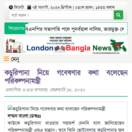
সিলেট
৭ই আগস্ট, ২০২৬ খ্রিস্টাব্দ | ২৩শে শ্রাবণ, ১৪৩৩ বঙ্গাব্দ
ট মহানগর বিএনপির সভাপতি পদে পুনর্বহাল নাসিম, ভারমুক্ত লোদী
শিরোনাম
্যমে সংবাদ প্রকাশের পর সিলেট টিটিসির প্রতারক ড্রাইভার বিল্লাল 
মেনু
কচুরিপানা নিয়ে গবেষণার কথা বলেছেন
পরিকল্পনামন্ত্রী
প্রকাশিত: ৮:৪৩ অপরাহ্ণ, ফেব্রুয়ারি ১৮, ২০২০
লন্ডন বাংলা ডেস্কঃঃ
কাউকে কচুরিপানা খাওয়ার পরামর্শ দেননি বলে জানিয়েছেন
পরিকল্পনামন্ত্রী এমএ মান্নান। তবে তিনি ছোটবেলায় কচুরিপানার ফুল