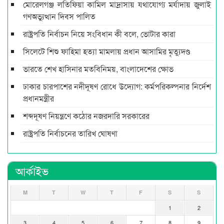
মোরেলগঞ্জ লতিফিয়া কামিল মাদ্রাসায় যথাযোগ্য মর্যাদায় জুলাই
গণঅভ্যুত্থান দিবস পালিত
রাষ্ট্রপতি নির্বাচন নিয়ে সংবিধান কী বলে, ভোটার কারা
সিলেটে শিশু ফাহিমা হত্যা মামলায় প্রধান আসামির মৃত্যুদণ্ড
ভারতে শেখ হাসিনার মতবিনিময়, বাংলাদেশের ক্ষোভ
ঢাকার চারপাশের নদীদূষণ রোধে উদ্যোগ: কর্মপরিকল্পনার নির্দেশ
প্রধানমন্ত্রীর
শব্দদূষণ নিয়ন্ত্রণে কঠোর নজরদারি সরকারের
রাষ্ট্রপতি নির্বাচনের তারিখ ঘোষণা
আর্কাইভ
M
T
W
T
F
S
S
1
2
3
4
5
6
7
8
9