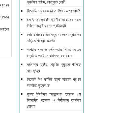
পুনর্বহাল নাসিম, ভারমুক্ত লোদী
বক্তব্য
সিলেটের সাবেক মন্ত্রী-এমপিরা কে কোথায়?
ারম্যান
চলতি অর্থবছরেই স্থানীয় সরকারের সকল
নির্বাচন অনুষ্ঠিত হবে: প্রতিমন্ত্রী
ক্লাবের
দোয়ারাবাজারে তিন সন্তান ফেলে প্রেমিকের
বাড়িতে গৃহবধূর অনশন
অপরাধ দমন ও কর্মদক্ষতায় সিলেট রেঞ্জের
শ্রেষ্ঠ এসআই দোয়ারাবাজারের রিফাত
ধর্মপাশায় তৃতীয় শ্রেণীর পুকুরের পানিতে
ডুবে মৃ/ত্যু
সিলেটে শিশু ফাহিমা হত্যা মামলায় প্রধান
আসামির মৃত্যুদণ্ড
বুরুঙ্গা ইউনিয়ন ফাউন্ডেশন ইউকের ৫ম
দ্বিবার্ষিক সম্মেলন ও নির্বাচনের তফসিল
ঘোষণা