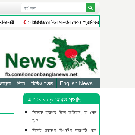
্ত্রী
দোয়ারাবাজারে তিন সন্তান ফেলে প্রেমিকের বাড়িতে গৃহবধূর অনশন
েলাধুলা
শিক্ষা
ভিডিও সংবাদ
English News
এ সংক্রান্ত আরও সংবাদ
সিলেটে ক্রাশার মিলে অভিযান, যা পেল
পুলিশ
সিলেট মহানগর বিএনপির সভাপতি পদে