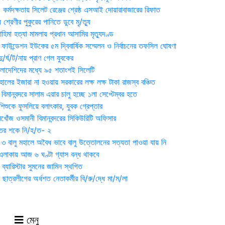
্মদক্ষতায় সিলেট রেঞ্জের শ্রেষ্ঠ এসআই দোয়ারাবাজারের রিফাত
 শ্রেণীর পুকুরের পানিতে ডুবে মৃ/ত্যু
হিমা হত্যা মামলায় প্রধান আসামির মৃত্যুদণ্ড
়ন ফাউন্ডেশন ইউকের ৫ম দ্বিবার্ষিক সম্মেলন ও নির্বাচনের তফসিল ঘোষণা
র্ঘ/ট/নায় প্রাণ গেল যুবকের
াংলাদেশিদের মধ্যে ৯৫ শতাংশই সিলেটি
ালের ইজারা না হওয়ায় সরকারের লক্ষ লক্ষ টাকা রাজস্ব বঞ্চিত
িমানবন্দরে সালাম এয়ার চালু হচ্ছে ১লা সেপ্টেম্বর হতে
িশুকে ফুসলিয়ে বলাৎকার, যুবক গ্রেপ্তার
খোঁজ ওসমানী বিমানবন্দরের সিকিউরিটি অফিসার
ুতের শকে নি/হ/ত- ২
ী ৩ বালু মহালে অবৈধ ভাবে বালু উত্তোলনের সত্যতা পাওয়া যায় নি
লাকায় আজ ৬ ঘণ্টা গ্যাস বন্ধ থাকবে
্যারিস্টার সুমনের জামিন স্থগিত
 ছাত্রলীগের অর্ধশত নেতাকর্মীর বি/রু/দ্ধে মা/ম/লা
মেনু