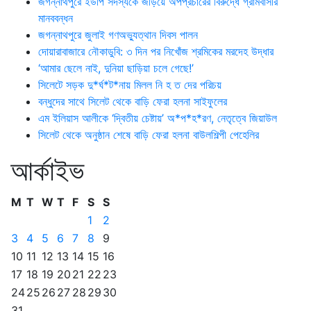
জগন্নাথপুরে ইউপি সদস্যকে জড়িয়ে অপপ্রচারের বিরুদ্ধে গ্রামবাসীর
মানববন্ধন
জগন্নাথপুরে জুলাই গণঅভ্যুত্থান দিবস পালন
দোয়ারাবাজারে নৌকাডুবি: ৩ দিন পর নিখোঁজ শ্রমিকের মরদেহ উদ্ধার
‘আমার ছেলে নাই, দুনিয়া ছাড়িয়া চলে গেছে!’
সিলেটে সড়ক দু*র্ঘ*ট*নায় মিলল নি হ ত দের পরিচয়
বন্ধুদের সাথে সিলেট থেকে বাড়ি ফেরা হলনা সাইফুলের
এম ইলিয়াস আলীকে ‘দ্বিতীয় চেষ্টায়’ অ*প*হ*রণ, নেতৃত্বে জিয়াউল
সিলেট থেকে অনুষ্ঠান শেষে বাড়ি ফেরা হলনা বাউলশিল্পী পেহেলির
আর্কাইভ
M
T
W
T
F
S
S
1
2
3
4
5
6
7
8
9
10
11
12
13
14
15
16
17
18
19
20
21
22
23
24
25
26
27
28
29
30
31