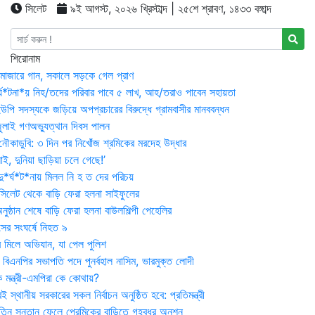
সিলেট
৯ই আগস্ট, ২০২৬ খ্রিস্টাব্দ | ২৫শে শ্রাবণ, ১৪৩৩ বঙ্গাব্দ
শিরোনাম
মাজারে গান, সকালে সড়কে গেল প্রাণ
র্ঘ*টনা*য় নিহ/তদের পরিবার পাবে ৫ লাখ, আহ/তরাও পাবেন সহায়তা
উপি সদস্যকে জড়িয়ে অপপ্রচারের বিরুদ্ধে গ্রামবাসীর মানববন্ধন
ুলাই গণঅভ্যুত্থান দিবস পালন
নৌকাডুবি: ৩ দিন পর নিখোঁজ শ্রমিকের মরদেহ উদ্ধার
ই, দুনিয়া ছাড়িয়া চলে গেছে!’
*র্ঘ*ট*নায় মিলল নি হ ত দের পরিচয়
 সিলেট থেকে বাড়ি ফেরা হলনা সাইফুলের
ষ্ঠান শেষে বাড়ি ফেরা হলনা বাউলশিল্পী পেহেলির
সের সংঘর্ষে নিহত ৯
র মিলে অভিযান, যা পেল পুলিশ
বিএনপির সভাপতি পদে পুনর্বহাল নাসিম, ভারমুক্ত লোদী
 মন্ত্রী-এমপিরা কে কোথায়?
 স্থানীয় সরকারের সকল নির্বাচন অনুষ্ঠিত হবে: প্রতিমন্ত্রী
তিন সন্তান ফেলে প্রেমিকের বাড়িতে গৃহবধূর অনশন